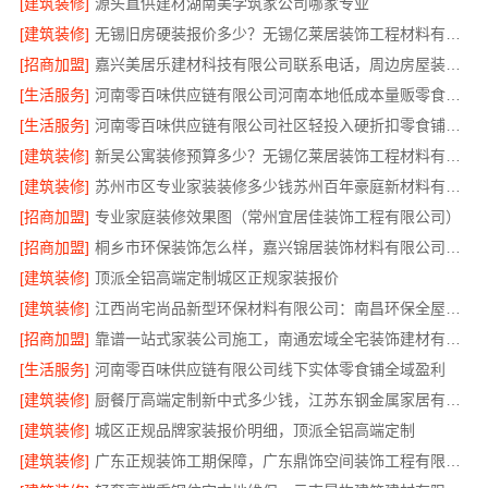
[建筑装修]
源头直供建材湖南美学筑家公司哪家专业
[建筑装修]
无锡旧房硬装报价多少？无锡亿莱居装饰工程材料有限公司一站式服务
[招商加盟]
嘉兴美居乐建材科技有限公司联系电话，周边房屋装修服务
[生活服务]
河南零百味供应链有限公司河南本地低成本量贩零食全域盈利
[生活服务]
河南零百味供应链有限公司社区轻投入硬折扣零食铺低风险经营
[建筑装修]
新吴公寓装修预算多少？无锡亿莱居装饰工程材料有限公司出方案
[建筑装修]
苏州市区专业家装装修多少钱苏州百年豪庭新材料有限公司
[招商加盟]
专业家庭装修效果图（常州宜居佳装饰工程有限公司）
[招商加盟]
桐乡市环保装饰怎么样，嘉兴锦居装饰材料有限公司环保放心
[建筑装修]
顶派全铝高端定制城区正规家装报价
[建筑装修]
江西尚宅尚品新型环保材料有限公司：南昌环保全屋定制口碑好
[招商加盟]
靠谱一站式家装公司施工，南通宏域全宅装饰建材有限公司全程责任无忧
[生活服务]
河南零百味供应链有限公司线下实体零食铺全域盈利
[建筑装修]
厨餐厅高端定制新中式多少钱，江苏东钢金属家居有限公司报价
[建筑装修]
城区正规品牌家装报价明细，顶派全铝高端定制
[建筑装修]
广东正规装饰工期保障，广东鼎饰空间装饰工程有限公司守时交付