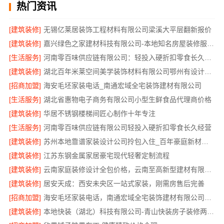
热门资讯
[建筑装修]
无锡亿莱居装饰工程材料有限公司梁溪大平层翻新报价
[建筑装修]
嘉兴绿色之家建材科技有限公司-本地知名房屋装修服务环保
[生活服务]
河南零百味供应链有限公司：轻投入硬折扣零食长久经营
[建筑装修]
湖北百年米莱空间美学装饰材料有限公司鄂州有设计感装修公司实景案例
[招商加盟]
海安毛坯家装电话_南通宏域全宅装饰建材有限公司
[生活服务]
湖北省惠物电子商务有限公司小型生鲜食品代理商价格
[建筑装修]
华居不锈钢楼梯间匠心制作十年专注
[生活服务]
河南零百味供应链有限公司轻投入硬折扣零食长久经营
[建筑装修]
苏州本地靠谱家装设计公司拎包入住_百年豪庭新材料有限公司
[建筑装修]
江苏东钢金属家居豪宅现代轻奢定制流程
[建筑装修]
云南家庭装修设计全包价格，云南至高新型建材有限公司参考
[建筑装修]
居安天成：西安未央区一站式家装，刚需房售后完善
[招商加盟]
海安毛坯家装电话，南通宏域全宅装饰建材有限公司一站式服务咨询
[建筑装修]
本地快装（湖北）科技有限公司-青山快装房子装修两房一厅