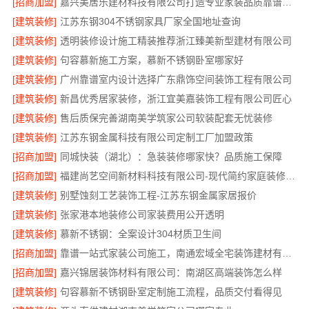
[招商加盟]
嘉兴美居乐建材科技有限公司打造专业家装品质靠谱之选
[建筑装修]
江苏东钢304不锈钢家具厂家全国地址查询
[建筑装修]
透明装修设计施工精装推荐浙江臻美新型建材有限公司
[建筑装修]
句容慕新施工方案，慕新不锈钢卧室哪家好
[建筑装修]
广州靠谱室内设计选择广东鼎饰空间装饰工程有限公司
[建筑装修]
新昌优秀居家装修，浙江宜美嘉装饰工程有限公司匠心
[建筑装修]
售后质保完善湖南美学筑家公司软装配套无忧装修
[建筑装修]
江苏东钢金属科技有限公司定制工厂加盟政策
[招商加盟]
同城快装（湖北）：急装装修哪家快？品质施工保障
[招商加盟]
福建尚艺空间新材料科技有限公司-现代简约家庭装修免费设计整体落地
[建筑装修]
别墅蚀刻工艺装饰工程-江苏东钢金属家居报价
[建筑装修]
张家港本地装修公司家装费用公开透明
[建筑装修]
慕新不锈钢：全案设计304材质卫生间
[招商加盟]
靠谱一站式家装公司施工，南通宏域全宅装饰建材有限公司全程管控
[招商加盟]
嘉兴锦居装饰材料有限公司：南湖区高端装饰怎么样
[建筑装修]
句容慕新不锈钢卧室定制施工流程，品质交付看得见