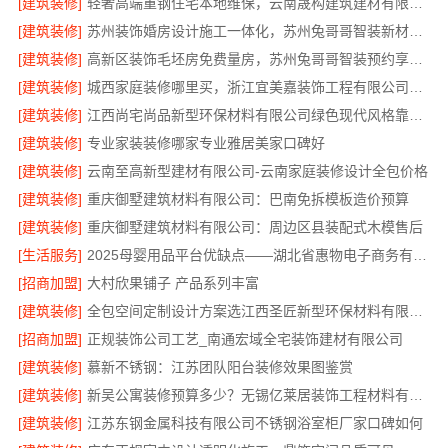
[建筑装修]
轻奢高端重钢住宅本地维保，云南晟构建筑建材有限公司
[建筑装修]
苏州装饰婚房设计施工一体化，苏州兔哥哥智装新材料有限公司
[建筑装修]
高新区装饰毛坯房免费量房，苏州兔哥哥智装预约享优惠
[建筑装修]
城西家庭装修哪里买，浙江宜美嘉装饰工程有限公司帮您选
[建筑装修]
江西尚宅尚品新型环保材料有限公司绿色现代风格靠谱简欧公司
[建筑装修]
专业家装装修哪家专业雅居美家口碑好
[建筑装修]
云南至高新型建材有限公司-云南家庭装修设计全包价格
[建筑装修]
重庆御墅建筑材料有限公司：巴南免拆模板造价预算
[建筑装修]
重庆御墅建筑材料有限公司：周边区县装配式木模售后
[生活服务]
2025母婴用品平台优缺点——湖北省惠物电子商务有限公司购物平台
[招商加盟]
大村欣果铺子 产品系列丰富
[建筑装修]
全包空间定制设计方案选江西圣匠新型环保材料有限公司
[招商加盟]
正规装饰公司工艺_南通宏域全宅装饰建材有限公司
[建筑装修]
慕新不锈钢：江苏团队阳台装修效果图鉴赏
[建筑装修]
新吴公寓装修预算多少？无锡亿莱居装饰工程材料有限公司帮您精打细算
[建筑装修]
江苏东钢金属科技有限公司不锈钢浴室柜厂家口碑如何