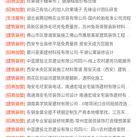
[招商加盟]
欣果铺子糖果布丁 健康精致价格合理
[招商加盟]
对自己有信心的加入欣果铺子 先锋设计团队研发
[生活服务]
湖北省腾冠畅实业贸易有限公司-国内轮胎批发公司流程
[建筑装修]
高新区装饰毛坯房免费量房，苏州兔哥哥智装新材料有限公司
[建筑装修]
佛山市区靠谱家装施工佛山市雅居美家建筑装饰工程有限公司
[建筑装修]
西安专业装修平层免费量房 居安天成为您服务
[招商加盟]
嘉兴家美建材科技有限公司-平湖公寓装修设计
[建筑装修]
中蓝建投北京建设有限公司四川-线上农村建房功能服务
[建筑装修]
西安未央区家装施工材料靠谱 居安天成（西安）建筑工程有限责任公司
[建筑装修]
雨花区创益讯建筑房屋翻新，透明化施工
[招商加盟]
海安毛坯家装电话，南通宏域全宅装饰建材有限公司24小时在线
[招商加盟]
南通海安毛坯装饰公司设计 南通宏域全宅装饰建材有限公司
[建筑装修]
湖南美学筑家建材有限公司 - 0增项闭口合同局部改造服务
[建筑装修]
东钢金属全屋不锈钢定制生产商本地哪里找，江苏东钢金属科技有限公司就近服务
[招商加盟]
武进专业家庭装修效果图-常州宜居佳装饰打造理想美家
[建筑装修]
中蓝建投北京建设有限公司四川：四川农村建房案例分享