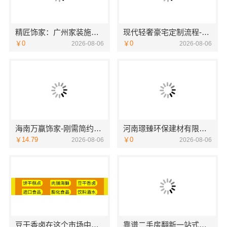
精匠饰家：广州家装施工老房翻新团队
现代轻奢豪宅定制流程-江苏东钢金属家居有限公司
￥0
￥0
2026-08-06
2026-08-06
海南万赢饰家-刚需简约家庭装修工期提速
河南璟臻环保建材有限公司：汝州家装精装全攻略
￥14.79
￥0
2026-08-06
2026-08-06
豆干香卤在这个市场中销量怎么样
靠谱二手房翻新一站式急装浙江臻美，省心可靠