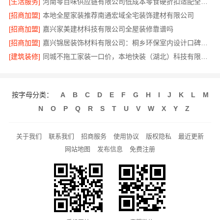
[生活服务]
河南零百味供应链有限公司低成本零食硬折扣适配全场景
[招商加盟]
本地全屋家装推荐南通宏域全宅装饰建材有限公司
[招商加盟]
嘉兴家美建材科技有限公司全屋装修靠谱吗
[招商加盟]
嘉兴锦居装饰材料有限公司：桐乡环保室内设计口碑之选
[建筑装修]
同城不拖工家装一口价，本地快装（湖北）科技有限公司
按字母分类：
A
B
C
D
E
F
G
H
I
J
K
L
M
N
O
P
Q
R
S
T
U
V
W
X
Y
Z
关于我们
联系我们
招商服务
使用协议
版权隐私
最近更新
网站地图
发布信息
免费注册