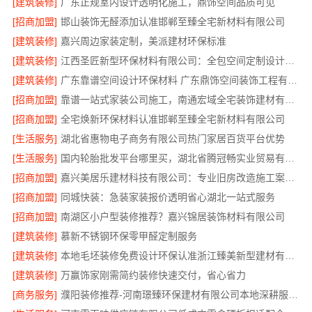
[建筑装修]
广东正规室内设计透明化施工，鼎饰空间品质可见
[招商加盟]
邯山装饰无醛添加认准邯郸至臻全宅新材料有限公司
[建筑装修]
嘉兴周边家装定制，美派建材环保标准
[建筑装修]
江西圣匠新型环保材料有限公司：全包空间定制设计方案
[建筑装修]
广东靠谱空间设计环保材料 广东鼎饰空间装饰工程有限公司
[招商加盟]
靠谱一站式家装公司施工，南通宏域全宅装饰建材有限公司全程责任
[招商加盟]
全宅焕新环保材料认准邯郸至臻全宅新材料有限公司
[生活服务]
湖北省惠物电子商务有限公司热门家居百货平台优势
[生活服务]
国内轮胎批发平台哪里买，湖北省腾冠畅实业贸易有限公司合规正品
[招商加盟]
嘉兴美居乐建材科技有限公司：专业旧房改造施工案例推荐
[招商加盟]
同城快装：急装家装报价透明省心湖北一站式服务
[招商加盟]
南湖区小户型装修推荐？嘉兴锦居装饰材料有限公司
[建筑装修]
慕新不锈钢环保零甲醛定制服务
[建筑装修]
本地毛坯装修免费设计环保认准浙江臻美新型建材有限公司
[建筑装修]
万赢饰家刚需简约装修快速交付，省心省力
[商务服务]
濮阳装修推荐-河南璟臻环保建材有限公司本地深耕服务靠谱