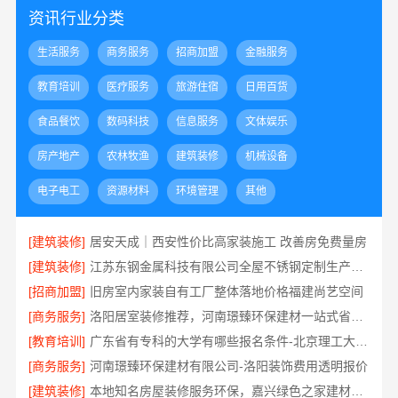
资讯行业分类
生活服务
商务服务
招商加盟
金融服务
教育培训
医疗服务
旅游住宿
日用百货
食品餐饮
数码科技
信息服务
文体娱乐
房产地产
农林牧渔
建筑装修
机械设备
电子电工
资源材料
环境管理
其他
[建筑装修]
居安天成｜西安性价比高家装施工 改善房免费量房
[建筑装修]
江苏东钢金属科技有限公司全屋不锈钢定制生产基地
[招商加盟]
旧房室内家装自有工厂整体落地价格福建尚艺空间
[商务服务]
洛阳居室装修推荐，河南璟臻环保建材一站式省心装修
[教育培训]
广东省有专科的大学有哪些报名条件-北京理工大学珠海学院继教院
[商务服务]
河南璟臻环保建材有限公司-洛阳装饰费用透明报价
[建筑装修]
本地知名房屋装修服务环保，嘉兴绿色之家建材科技有限公司绿色家装首选