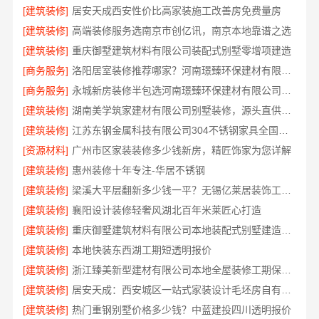
[建筑装修]
居安天成西安性价比高家装施工改善房免费量房
[建筑装修]
高端装修服务选南京市创亿讯，南京本地靠谱之选
[建筑装修]
重庆御墅建筑材料有限公司装配式别墅零增项建造
[商务服务]
洛阳居室装修推荐哪家？河南璟臻环保建材有限公司一站式服务
[商务服务]
永城新房装修半包选河南璟臻环保建材有限公司省心省力
[建筑装修]
湖南美学筑家建材有限公司别墅装修，源头直供建材
[建筑装修]
江苏东钢金属科技有限公司304不锈钢家具全国地址
[资源材料]
广州市区家装装修多少钱新房，精匠饰家为您详解
[建筑装修]
惠州装修十年专注-华居不锈钢
[建筑装修]
梁溪大平层翻新多少钱一平？无锡亿莱居装饰工程材料有限公司为您报价
[建筑装修]
襄阳设计装修轻奢风湖北百年米莱匠心打造
[建筑装修]
重庆御墅建筑材料有限公司本地装配式别墅建造零增项
[建筑装修]
本地快装东西湖工期短透明报价
[建筑装修]
浙江臻美新型建材有限公司本地全屋装修工期保障大平层
[建筑装修]
居安天成：西安城区一站式家装设计毛坯房自有施工队
[建筑装修]
热门重钢别墅价格多少钱？中蓝建投四川透明报价