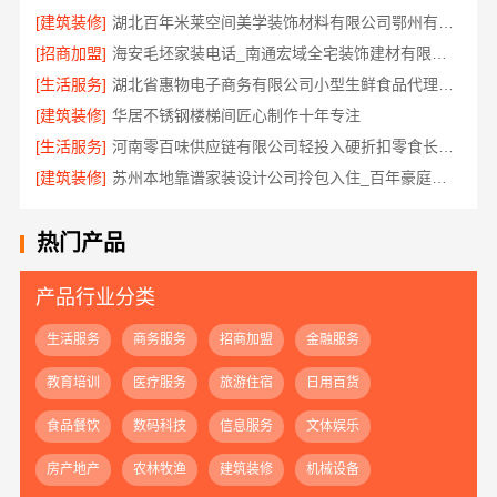
[建筑装修]
湖北百年米莱空间美学装饰材料有限公司鄂州有设计感装修公司实景案例
[招商加盟]
海安毛坯家装电话_南通宏域全宅装饰建材有限公司
[生活服务]
湖北省惠物电子商务有限公司小型生鲜食品代理商价格
[建筑装修]
华居不锈钢楼梯间匠心制作十年专注
[生活服务]
河南零百味供应链有限公司轻投入硬折扣零食长久经营
[建筑装修]
苏州本地靠谱家装设计公司拎包入住_百年豪庭新材料有限公司
热门产品
产品行业分类
生活服务
商务服务
招商加盟
金融服务
教育培训
医疗服务
旅游住宿
日用百货
食品餐饮
数码科技
信息服务
文体娱乐
房产地产
农林牧渔
建筑装修
机械设备