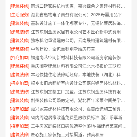
[建筑装修]
同城口碑家装机构实惠，嘉兴绿色之家建材科技有限公司无增项全包服务
[生活服务]
湖北省惠物电子商务有限公司：2025母婴用品平台优缺点分析
[建筑装修]
基装设计施工一体化哪家专业，无锡亿莱居装饰工程材料有限公司
[建筑装修]
江苏东钢金属家居有限公司艺术匠心新中式费用解析
[建筑装修]
独栋私宅重钢建房公司，云南晟构建筑建材有限公司
[建筑装修]
中蓝建投：全包重钢别墅婚房布置
[招商加盟]
福建尚艺空间新材料科技有限公司新房家庭装修上门量房整体落地
[建筑装修]
重庆御墅建筑材料有限公司江北木模报价工期短
[建筑装修]
本地快捷住宅装修毛坯房，本地快装（湖北）科技有限公司透明报价
[招商加盟]
桐乡市旧房翻新室内设计公司嘉兴锦居装饰材料有限公司
[建筑装修]
江苏东钢定制工厂加盟，江苏东钢金属科技有限公司诚邀合作
[建筑装修]
荆州装修公司婚房定制，湖北百年米莱空间美学装饰材料有限公司专属设计方案
[招商加盟]
嘉兴家美建材科技有限公司：嘉善改造施工预算指南
[建筑装修]
省内周边居家改造免费量房收费标准-浙江乐享新材料有限公司
[招商加盟]
二手房家庭装修口碑优选整体落地-福建尚艺空间新材料科技有限公司
[建筑装修]
匠心施工家装施工对接渠道，雅美和居