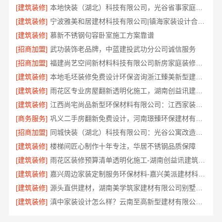
[建筑装修]
本地快装（湖北）科技有限公司，光谷省事家庭装修婚房全包
[建筑装修]
宁波雅美和居建材科技有限公司|镇海家装设计合作联系方式
[建筑装修]
慕新不锈钢句容卧室施工方案靠谱
[招商加盟]
武功装饰老品牌，中蓝建投武功分公司诚信服务
[招商加盟]
福建尚艺空间新材料科技有限公司新房家庭装修上门量房整体落地
[建筑装修]
本地毛坯装修免费设计环保咨询浙江臻美新型建材有限公司
[建筑装修]
雨花区专业房屋翻新透明化施工，湖南创益讯建筑有限公司
[建筑装修]
江西尚宅尚品新型环保材料有限公司：江西家装奶油风设计案例赏析
[商务服务]
巩义二手房翻新免费设计，河南璟臻环保建材有限公司专业服务
[招商加盟]
同城快装（湖北）科技有限公司：光谷公寓改造极简风科技家装
[建筑装修]
楼梯间匠心制作十年专注，华居不锈钢品质保障
[建筑装修]
雨花区装修预算清单透明化施工-湖南创益讯建筑有限公司
[建筑装修]
嘉兴周边家装定制服务环保材料-嘉兴美派建材科技有限公司
[建筑装修]
源头直供建材，湖南美学筑家建材有限公司别墅装修
[建筑装修]
滇中家装设计怎么样？云南至高新型建材有限公司口碑好