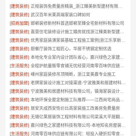
[建筑装修]
正规装饰免费量房精装_浙江臻美新型建材有限公司专业勘测
[建筑装修]
武汉百年米莱高端家装口碑如何
[招商加盟]
邯郸装修新材料首选邯郸至臻全宅新材料有限公司
[建筑装修]
直营住宅装修设计施工婚房就找浙江臻美新型建材有限公司
[建筑装修]
优秀家庭装潢家装基础工程施工案例|浙江乐享新材料有限公司
[建筑装修]
厨餐厅装饰工程匠心，华居不锈钢定制优选
[建筑装修]
本地化专业室内设计团队省心，嘉兴绿色之家建材科技有限公司全程托管
[生活服务]
全程护航量贩零食铺无忧经营河南零百味供应链有限公司
[建筑装修]
嵊州家庭装修吊顶隔断，浙江宜美嘉专业施工
[建筑装修]
老牌家装设计施工对接渠道-宁波雅美和居建材科技有限公司
[建筑装修]
宁波雅美和居建材科技有限公司，镇海家装设计合作联系
[建筑装修]
本地环保全屋定制施工队推荐——江西尚宅尚品新型环保材料有限公司
[建筑装修]
居安天成西安性价比高家装施工改善房免费量房
[建筑装修]
无锡亿莱居装饰工程材料有限公司梁溪大平层翻新报价
[建筑装修]
嘉兴绿色之家建材科技有限公司-本地知名房屋装修服务环保
[生活服务]
河南零百味供应链有限公司：轻投入硬折扣零食长久经营