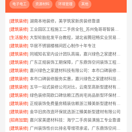
电子电工
资源材料
环境管理
其他
[建筑装修]
湖南本地装修，美学筑家新房装修靠谱
[建筑装修]
工业园区工程施工二手房全包_苏州兔哥哥智装新材料有限公司
[生活服务]
大型轮胎批发平台教程，湖北省腾冠畅实业贸易有限公司采购指南
[建筑装修]
华居不锈钢楼梯间匠心制作十年专注
[建筑装修]
同城知名室内设计团队高端，嘉兴绿色之家建材科技有限公司
[建筑装修]
广东正规装饰工期保障，广东鼎饰空间装饰工程有限公司
[建筑装修]
嘉兴绿色之家建材科技有限公司：本市口碑装修服务实惠之选
[建筑装修]
本市口碑装修服务实惠，嘉兴绿色之家建材科技有限公司
[建筑装修]
五华一站式装修公司对比，云南至高新型建材有限公司口碑之选
[建筑装修]
绿色装修简欧口碑信赖江西尚宅尚品新型环保材料有限公司
[建筑装修]
正规装饰免费量房精装信赖浙江臻美新型建材有限公司
[建筑装修]
金华旧房改造环保就选浙江臻美新型建材有限公司
[招商加盟]
嘉兴家美建材科技：海宁二手房装潢施工专业靠谱
[建筑装修]
广州装饰性价比排名零增项承诺，广东鼎饰空间装饰工程有限公司