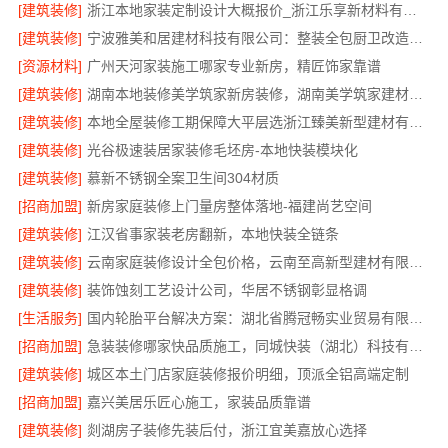
[建筑装修]
浙江本地家装定制设计大概报价_浙江乐享新材料有限公司
[建筑装修]
宁波雅美和居建材科技有限公司：整装全包厨卫改造设计
[资源材料]
广州天河家装施工哪家专业新房，精匠饰家靠谱
[建筑装修]
湖南本地装修美学筑家新房装修，湖南美学筑家建材打造理想新居
[建筑装修]
本地全屋装修工期保障大平层选浙江臻美新型建材有限公司
[建筑装修]
光谷极速装居家装修毛坯房-本地快装模块化
[建筑装修]
慕新不锈钢全案卫生间304材质
[招商加盟]
新房家庭装修上门量房整体落地-福建尚艺空间
[建筑装修]
江汉省事家装老房翻新，本地快装全链条
[建筑装修]
云南家庭装修设计全包价格，云南至高新型建材有限公司
[建筑装修]
装饰蚀刻工艺设计公司，华居不锈钢彰显格调
[生活服务]
国内轮胎平台解决方案：湖北省腾冠畅实业贸易有限公司
[招商加盟]
急装装修哪家快品质施工，同城快装（湖北）科技有限公司
[建筑装修]
城区本土门店家庭装修报价明细，顶派全铝高端定制
[招商加盟]
嘉兴美居乐匠心施工，家装品质靠谱
[建筑装修]
剡湖房子装修先装后付，浙江宜美嘉放心选择