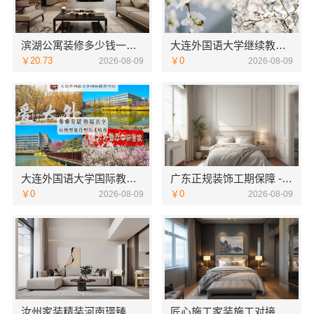
滨湖公寓装修多少钱一平？无锡亿莱居装饰工程材料有限公司透明报价
大连外国语大学继续教育学院有哪些专业招生咨询
￥20.73
￥0
2026-08-09
2026-08-09
大连外国语大学国际教育学院学院简介线上报名
广东正规装饰工期保障 - 广东鼎饰空间装饰工程有限公司
￥0
￥0
2026-08-09
2026-08-09
汝州家装精装河南璟臻环保建材有限公司一站式服务
匠心施工家装施工对接渠道｜宁波雅美和居建材科技