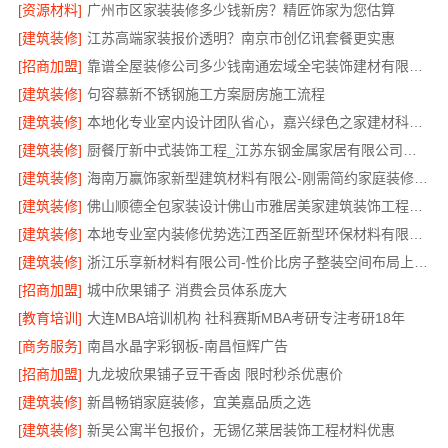
[资源材料]
广州市区家装装修多少钱新房？精匠饰家为您估算
[建筑装修]
江苏高端家装报价透明？南京市创亿讯套餐更实惠
[招商加盟]
靠谱全屋装修公司多少钱南通宏域全宅装饰建材有限公司
[建筑装修]
句容慕新不锈钢施工方案厨房施工流程
[建筑装修]
本地化专业室内设计团队省心，嘉兴绿色之家建材科技有限公司
[建筑装修]
厨餐厅新中式装饰工程_江苏东钢金属家居有限公司服务流程
[建筑装修]
海南万赢饰家新型建筑材料有限公-刚需简约家庭装修工期提速
[建筑装修]
佛山顺德全包家装设计佛山市雅居美家建筑装饰工程有限公司
[建筑装修]
本地专业室内装修优势选江西圣匠新型环保材料有限公司
[建筑装修]
浙江乐享新材料有限公司-性价比房子整装空间布局上门服务
[招商加盟]
城中欣果铺子 消费会员体系庞大
[教育培训]
大连MBA培训机构 社科赛斯MBA考研专注考研18年
[商务服务]
南昌水晶字彩钢板-南昌恒辉广告
[招商加盟]
九龙坡欣果铺子豆干香卤 限时秒杀优惠价
[建筑装修]
新昌畅销家庭装修，宜美嘉品质之选
[建筑装修]
新吴公寓半包报价，无锡亿莱居装饰工程材料优惠