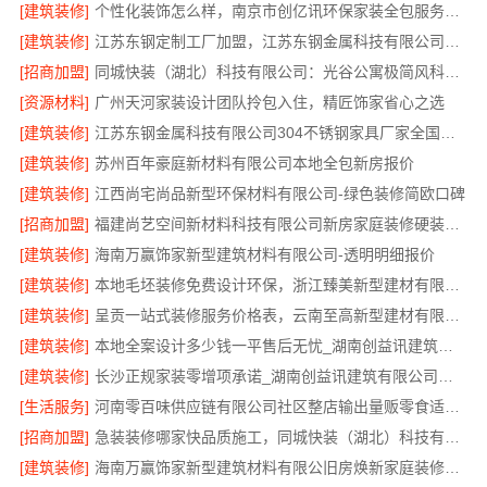
[建筑装修]
个性化装饰怎么样，南京市创亿讯环保家装全包服务解析
[建筑装修]
江苏东钢定制工厂加盟，江苏东钢金属科技有限公司品牌招商中
[招商加盟]
同城快装（湖北）科技有限公司：光谷公寓极简风科技家装
[资源材料]
广州天河家装设计团队拎包入住，精匠饰家省心之选
[建筑装修]
江苏东钢金属科技有限公司304不锈钢家具厂家全国地址一览
[建筑装修]
苏州百年豪庭新材料有限公司本地全包新房报价
[建筑装修]
江西尚宅尚品新型环保材料有限公司-绿色装修简欧口碑
[招商加盟]
福建尚艺空间新材料科技有限公司新房家庭装修硬装施工
[建筑装修]
海南万赢饰家新型建筑材料有限公司-透明明细报价
[建筑装修]
本地毛坯装修免费设计环保，浙江臻美新型建材有限公司品质之选
[建筑装修]
呈贡一站式装修服务价格表，云南至高新型建材有限公司
[建筑装修]
本地全案设计多少钱一平售后无忧_湖南创益讯建筑有限公司值得信赖
[建筑装修]
长沙正规家装零增项承诺_湖南创益讯建筑有限公司省心更省钱
[生活服务]
河南零百味供应链有限公司社区整店输出量贩零食适配全场景
[招商加盟]
急装装修哪家快品质施工，同城快装（湖北）科技有限公司标准化
[建筑装修]
海南万赢饰家新型建筑材料有限公旧房焕新家庭装修吊顶造型