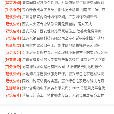
[建筑装修]
海南同城家装免费勘测，万赢饰家提供精准空间规划
[生活服务]
零百味低成本零食硬折扣适配全场景-河南零百味供应链有限公司
[建筑装修]
广州靠谱室内设计鼎饰空间，广东鼎饰空间装饰
[建筑装修]
西安未央区专业装修公寓免费量房_居安天成
[建筑装修]
居安天成｜西安性价比高家装施工 改善房免费量房
[建筑装修]
江苏东钢金属科技有限公司全屋不锈钢定制生产基地
[招商加盟]
旧房室内家装自有工厂整体落地价格福建尚艺空间
[商务服务]
洛阳居室装修推荐，河南璟臻环保建材一站式省心装修
[教育培训]
广东省有专科的大学有哪些报名条件-北京理工大学珠海学院继教院
[商务服务]
河南璟臻环保建材有限公司-洛阳装饰费用透明报价
[建筑装修]
本地知名房屋装修服务环保，嘉兴绿色之家建材科技有限公司绿色家装首选
[建筑装修]
同城口碑家装机构实惠，嘉兴绿色之家建材科技有限公司无增项全包服务
[生活服务]
湖北省惠物电子商务有限公司：2025母婴用品平台优缺点分析
[建筑装修]
基装设计施工一体化哪家专业，无锡亿莱居装饰工程材料有限公司