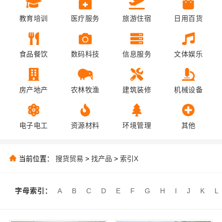
教育培训
医疗服务
旅游住宿
日用百货
食品餐饮
数码科技
信息服务
文体娱乐
房产地产
农林牧渔
建筑装修
机械设备
电子电工
资源材料
环境管理
其他
当前位置：
搜货贸易
>
找产品
>
索引X
字母索引：
A
B
C
D
E
F
G
H
I
J
K
L