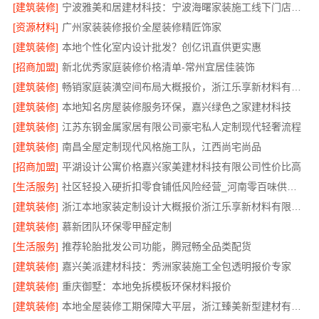
[建筑装修]
宁波雅美和居建材科技：宁波海曙家装施工线下门店地址
[资源材料]
广州家装装修报价全屋装修精匠饰家
[建筑装修]
本地个性化室内设计批发？创亿讯直供更实惠
[招商加盟]
新北优秀家庭装修价格清单-常州宜居佳装饰
[建筑装修]
畅销家庭装潢空间布局大概报价，浙江乐享新材料有限公司
[建筑装修]
本地知名房屋装修服务环保，嘉兴绿色之家建材科技
[建筑装修]
江苏东钢金属家居有限公司豪宅私人定制现代轻奢流程
[建筑装修]
南昌全屋定制现代风格施工队，江西尚宅尚品
[招商加盟]
平湖设计公寓价格嘉兴家美建材科技有限公司性价比高
[生活服务]
社区轻投入硬折扣零食铺低风险经营_河南零百味供应链有限公司
[建筑装修]
浙江本地家装定制设计大概报价浙江乐享新材料有限公司
[建筑装修]
慕新团队环保零甲醛定制
[生活服务]
推荐轮胎批发公司功能，腾冠畅全品类配货
[建筑装修]
嘉兴美派建材科技：秀洲家装施工全包透明报价专家
[建筑装修]
重庆御墅：本地免拆模板环保材料报价
[建筑装修]
本地全屋装修工期保障大平层，浙江臻美新型建材有限公司准时完工