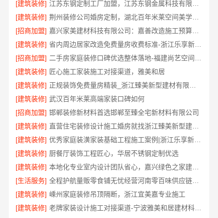
[建筑装修]
江苏东钢定制工厂加盟，江苏东钢金属科技有限公司诚邀合作
[建筑装修]
荆州装修公司婚房定制，湖北百年米莱空间美学装饰材料有限公司专属设计方案
[招商加盟]
嘉兴家美建材科技有限公司：嘉善改造施工预算指南
[建筑装修]
省内周边居家改造免费量房收费标准-浙江乐享新材料有限公司
[招商加盟]
二手房家庭装修口碑优选整体落地-福建尚艺空间新材料科技有限公司
[建筑装修]
匠心施工家装施工对接渠道，雅美和居
[建筑装修]
正规装饰免费量房精装_浙江臻美新型建材有限公司专业勘测
[建筑装修]
武汉百年米莱高端家装口碑如何
[招商加盟]
邯郸装修新材料首选邯郸至臻全宅新材料有限公司
[建筑装修]
直营住宅装修设计施工婚房就找浙江臻美新型建材有限公司
[建筑装修]
优秀家庭装潢家装基础工程施工案例|浙江乐享新材料有限公司
[建筑装修]
厨餐厅装饰工程匠心，华居不锈钢定制优选
[建筑装修]
本地化专业室内设计团队省心，嘉兴绿色之家建材科技有限公司全程托管
[生活服务]
全程护航量贩零食铺无忧经营河南零百味供应链有限公司
[建筑装修]
嵊州家庭装修吊顶隔断，浙江宜美嘉专业施工
[建筑装修]
老牌家装设计施工对接渠道-宁波雅美和居建材科技有限公司