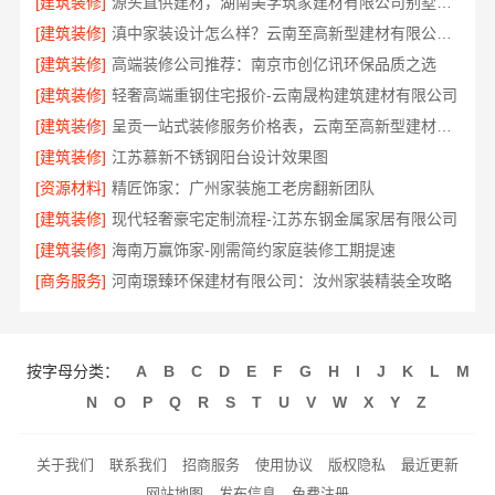
[建筑装修]
源头直供建材，湖南美学筑家建材有限公司别墅装修
[建筑装修]
滇中家装设计怎么样？云南至高新型建材有限公司口碑好
[建筑装修]
高端装修公司推荐：南京市创亿讯环保品质之选
[建筑装修]
轻奢高端重钢住宅报价-云南晟构建筑建材有限公司
[建筑装修]
呈贡一站式装修服务价格表，云南至高新型建材有限公司闭口合同
[建筑装修]
江苏慕新不锈钢阳台设计效果图
[资源材料]
精匠饰家：广州家装施工老房翻新团队
[建筑装修]
现代轻奢豪宅定制流程-江苏东钢金属家居有限公司
[建筑装修]
海南万赢饰家-刚需简约家庭装修工期提速
[商务服务]
河南璟臻环保建材有限公司：汝州家装精装全攻略
按字母分类：
A
B
C
D
E
F
G
H
I
J
K
L
M
N
O
P
Q
R
S
T
U
V
W
X
Y
Z
关于我们
联系我们
招商服务
使用协议
版权隐私
最近更新
网站地图
发布信息
免费注册