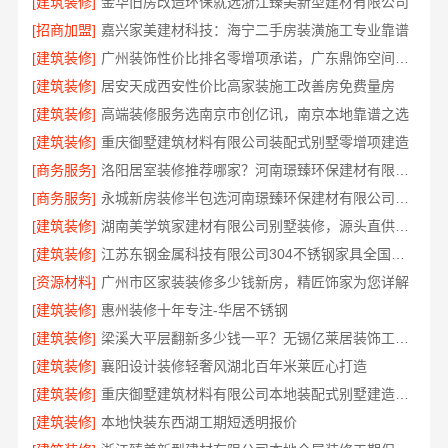
[建筑装修]
金华旧房改造环保就选浙江臻美新型建材有限公司
[招商加盟]
嘉兴家美建材科技：海宁二手房装潢施工专业靠谱
[建筑装修]
广州装饰性价比排名零增项承诺，广东鼎饰空间装饰工程有限公司
[建筑装修]
居安天成西安性价比高家装施工改善房免费量房
[建筑装修]
高端装修服务选南京市创亿讯，南京本地靠谱之选
[建筑装修]
重庆御墅建筑材料有限公司装配式别墅零增项建造
[商务服务]
洛阳居室装修推荐哪家？河南璟臻环保建材有限公司一站式服务
[商务服务]
永城新房装修半包选河南璟臻环保建材有限公司省心省力
[建筑装修]
湖南美学筑家建材有限公司别墅装修，源头直供建材
[建筑装修]
江苏东钢金属科技有限公司304不锈钢家具全国地址
[资源材料]
广州市区家装装修多少钱新房，精匠饰家为您详解
[建筑装修]
惠州装修十年专注-华居不锈钢
[建筑装修]
梁溪大平层翻新多少钱一平？无锡亿莱居装饰工程材料有限公司为您报价
[建筑装修]
襄阳设计装修轻奢风湖北百年米莱匠心打造
[建筑装修]
重庆御墅建筑材料有限公司本地装配式别墅建造零增项
[建筑装修]
本地快装东西湖工期短透明报价