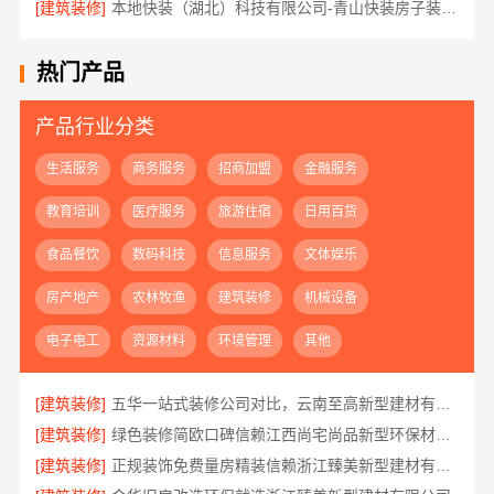
[建筑装修]
本地快装（湖北）科技有限公司-青山快装房子装修两房一厅
热门产品
产品行业分类
生活服务
商务服务
招商加盟
金融服务
教育培训
医疗服务
旅游住宿
日用百货
食品餐饮
数码科技
信息服务
文体娱乐
房产地产
农林牧渔
建筑装修
机械设备
电子电工
资源材料
环境管理
其他
[建筑装修]
五华一站式装修公司对比，云南至高新型建材有限公司口碑之选
[建筑装修]
绿色装修简欧口碑信赖江西尚宅尚品新型环保材料有限公司
[建筑装修]
正规装饰免费量房精装信赖浙江臻美新型建材有限公司