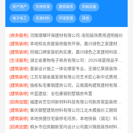
房产地产
农林牧渔
建筑装修
机械设备
电子电工
资源材料
环境管理
其他
[商务服务]
河南璟臻环保建材有限公司-洛阳装饰费用透明报价
[建筑装修]
本地知名房屋装修服务环保，嘉兴绿色之家建材科技有限公司绿色家装首选
[建筑装修]
同城口碑家装机构实惠，嘉兴绿色之家建材科技有限公司无增项全包服务
[生活服务]
湖北省惠物电子商务有限公司：2025母婴用品平台优缺点分析
[建筑装修]
基装设计施工一体化哪家专业，无锡亿莱居装饰工程材料有限公司
[建筑装修]
江苏东钢金属家居有限公司艺术匠心新中式费用解析
[建筑装修]
独栋私宅重钢建房公司，云南晟构建筑建材有限公司
[建筑装修]
中蓝建投：全包重钢别墅婚房布置
[招商加盟]
福建尚艺空间新材料科技有限公司新房家庭装修上门量房整体落地
[建筑装修]
重庆御墅建筑材料有限公司江北木模报价工期短
[建筑装修]
本地快捷住宅装修毛坯房，本地快装（湖北）科技有限公司透明报价
[招商加盟]
桐乡市旧房翻新室内设计公司嘉兴锦居装饰材料有限公司