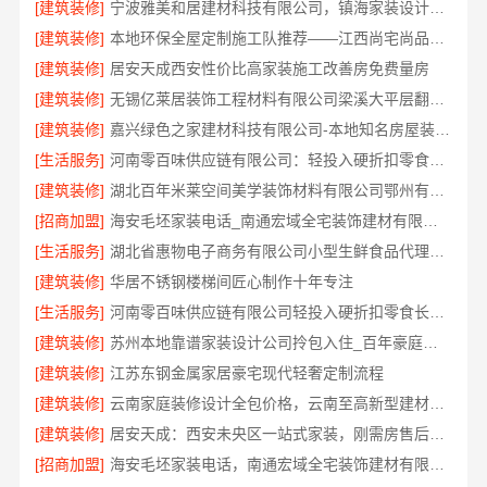
[建筑装修]
宁波雅美和居建材科技有限公司，镇海家装设计合作联系
[建筑装修]
本地环保全屋定制施工队推荐——江西尚宅尚品新型环保材料有限公司
[建筑装修]
居安天成西安性价比高家装施工改善房免费量房
[建筑装修]
无锡亿莱居装饰工程材料有限公司梁溪大平层翻新报价
[建筑装修]
嘉兴绿色之家建材科技有限公司-本地知名房屋装修服务环保
[生活服务]
河南零百味供应链有限公司：轻投入硬折扣零食长久经营
[建筑装修]
湖北百年米莱空间美学装饰材料有限公司鄂州有设计感装修公司实景案例
[招商加盟]
海安毛坯家装电话_南通宏域全宅装饰建材有限公司
[生活服务]
湖北省惠物电子商务有限公司小型生鲜食品代理商价格
[建筑装修]
华居不锈钢楼梯间匠心制作十年专注
[生活服务]
河南零百味供应链有限公司轻投入硬折扣零食长久经营
[建筑装修]
苏州本地靠谱家装设计公司拎包入住_百年豪庭新材料有限公司
[建筑装修]
江苏东钢金属家居豪宅现代轻奢定制流程
[建筑装修]
云南家庭装修设计全包价格，云南至高新型建材有限公司参考
[建筑装修]
居安天成：西安未央区一站式家装，刚需房售后完善
[招商加盟]
海安毛坯家装电话，南通宏域全宅装饰建材有限公司一站式服务咨询