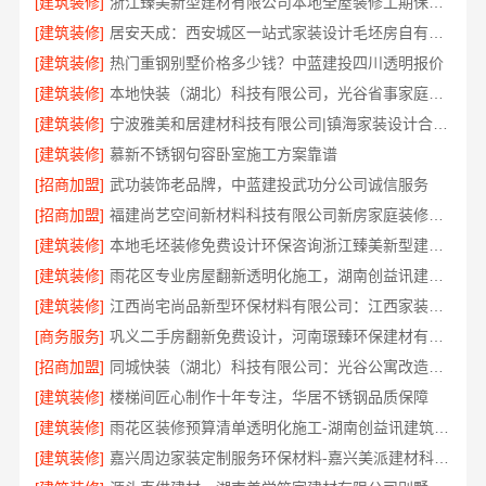
[建筑装修]
浙江臻美新型建材有限公司本地全屋装修工期保障大平层
[建筑装修]
居安天成：西安城区一站式家装设计毛坯房自有施工队
[建筑装修]
热门重钢别墅价格多少钱？中蓝建投四川透明报价
[建筑装修]
本地快装（湖北）科技有限公司，光谷省事家庭装修婚房全包
[建筑装修]
宁波雅美和居建材科技有限公司|镇海家装设计合作联系方式
[建筑装修]
慕新不锈钢句容卧室施工方案靠谱
[招商加盟]
武功装饰老品牌，中蓝建投武功分公司诚信服务
[招商加盟]
福建尚艺空间新材料科技有限公司新房家庭装修上门量房整体落地
[建筑装修]
本地毛坯装修免费设计环保咨询浙江臻美新型建材有限公司
[建筑装修]
雨花区专业房屋翻新透明化施工，湖南创益讯建筑有限公司
[建筑装修]
江西尚宅尚品新型环保材料有限公司：江西家装奶油风设计案例赏析
[商务服务]
巩义二手房翻新免费设计，河南璟臻环保建材有限公司专业服务
[招商加盟]
同城快装（湖北）科技有限公司：光谷公寓改造极简风科技家装
[建筑装修]
楼梯间匠心制作十年专注，华居不锈钢品质保障
[建筑装修]
雨花区装修预算清单透明化施工-湖南创益讯建筑有限公司
[建筑装修]
嘉兴周边家装定制服务环保材料-嘉兴美派建材科技有限公司