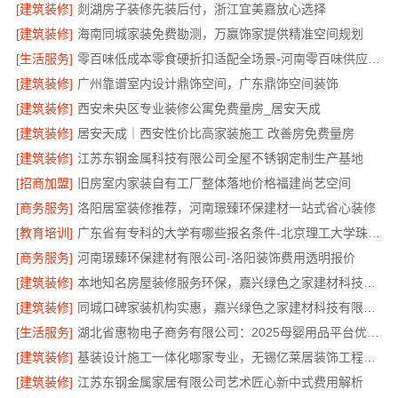
[建筑装修]
剡湖房子装修先装后付，浙江宜美嘉放心选择
[建筑装修]
海南同城家装免费勘测，万赢饰家提供精准空间规划
[生活服务]
零百味低成本零食硬折扣适配全场景-河南零百味供应链有限公司
[建筑装修]
广州靠谱室内设计鼎饰空间，广东鼎饰空间装饰
[建筑装修]
西安未央区专业装修公寓免费量房_居安天成
[建筑装修]
居安天成｜西安性价比高家装施工 改善房免费量房
[建筑装修]
江苏东钢金属科技有限公司全屋不锈钢定制生产基地
[招商加盟]
旧房室内家装自有工厂整体落地价格福建尚艺空间
[商务服务]
洛阳居室装修推荐，河南璟臻环保建材一站式省心装修
[教育培训]
广东省有专科的大学有哪些报名条件-北京理工大学珠海学院继教院
[商务服务]
河南璟臻环保建材有限公司-洛阳装饰费用透明报价
[建筑装修]
本地知名房屋装修服务环保，嘉兴绿色之家建材科技有限公司绿色家装首选
[建筑装修]
同城口碑家装机构实惠，嘉兴绿色之家建材科技有限公司无增项全包服务
[生活服务]
湖北省惠物电子商务有限公司：2025母婴用品平台优缺点分析
[建筑装修]
基装设计施工一体化哪家专业，无锡亿莱居装饰工程材料有限公司
[建筑装修]
江苏东钢金属家居有限公司艺术匠心新中式费用解析