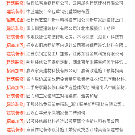
[建筑装修]
独栋私宅重钢建房公司，云南晟构建筑建材有限公司
[建筑装修]
中蓝建投：全包重钢别墅婚房布置
[招商加盟]
福建尚艺空间新材料科技有限公司新房家庭装修上门量房整体落地
[建筑装修]
重庆御墅建筑材料有限公司江北木模报价工期短
[建筑装修]
本地快捷住宅装修毛坯房，本地快装（湖北）科技有限公司透明报价
[招商加盟]
桐乡市旧房翻新室内设计公司嘉兴锦居装饰材料有限公司
[建筑装修]
江苏东钢定制工厂加盟，江苏东钢金属科技有限公司诚邀合作
[建筑装修]
荆州装修公司婚房定制，湖北百年米莱空间美学装饰材料有限公司专属设计方案
[招商加盟]
嘉兴家美建材科技有限公司：嘉善改造施工预算指南
[建筑装修]
省内周边居家改造免费量房收费标准-浙江乐享新材料有限公司
[招商加盟]
二手房家庭装修口碑优选整体落地-福建尚艺空间新材料科技有限公司
[建筑装修]
匠心施工家装施工对接渠道，雅美和居
[建筑装修]
正规装饰免费量房精装_浙江臻美新型建材有限公司专业勘测
[建筑装修]
武汉百年米莱高端家装口碑如何
[招商加盟]
邯郸装修新材料首选邯郸至臻全宅新材料有限公司
[建筑装修]
直营住宅装修设计施工婚房就找浙江臻美新型建材有限公司