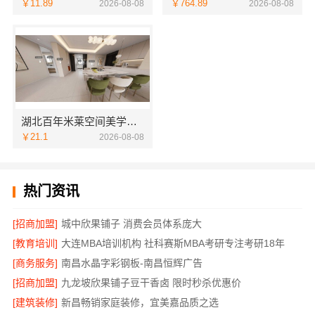
￥11.89
￥764.89
2026-08-08
2026-08-08
湖北百年米莱空间美学装饰材料有限公司黄石专业空间设计一站式
￥21.1
2026-08-08
热门资讯
[招商加盟]
城中欣果铺子 消费会员体系庞大
[教育培训]
大连MBA培训机构 社科赛斯MBA考研专注考研18年
[商务服务]
南昌水晶字彩钢板-南昌恒辉广告
[招商加盟]
九龙坡欣果铺子豆干香卤 限时秒杀优惠价
[建筑装修]
新昌畅销家庭装修，宜美嘉品质之选