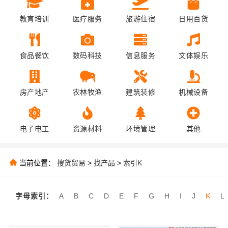
教育培训
医疗服务
旅游住宿
日用百货
食品餐饮
数码科技
信息服务
文体娱乐
房产地产
农林牧渔
建筑装修
机械设备
电子电工
资源材料
环境管理
其他
当前位置：
搜货贸易
>
找产品
>
索引K
字母索引：
A
B
C
D
E
F
G
H
I
J
K
L