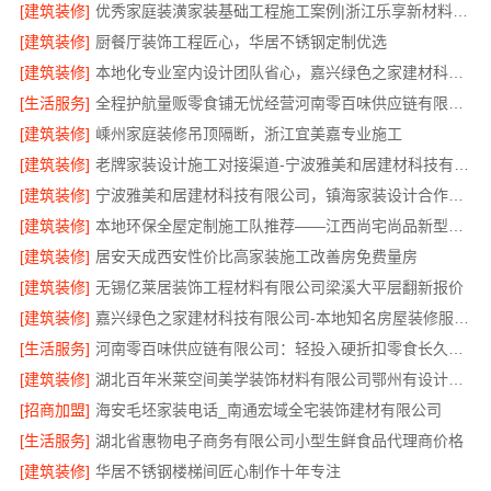
[建筑装修]
优秀家庭装潢家装基础工程施工案例|浙江乐享新材料有限公司
[建筑装修]
厨餐厅装饰工程匠心，华居不锈钢定制优选
[建筑装修]
本地化专业室内设计团队省心，嘉兴绿色之家建材科技有限公司全程托管
[生活服务]
全程护航量贩零食铺无忧经营河南零百味供应链有限公司
[建筑装修]
嵊州家庭装修吊顶隔断，浙江宜美嘉专业施工
[建筑装修]
老牌家装设计施工对接渠道-宁波雅美和居建材科技有限公司
[建筑装修]
宁波雅美和居建材科技有限公司，镇海家装设计合作联系
[建筑装修]
本地环保全屋定制施工队推荐——江西尚宅尚品新型环保材料有限公司
[建筑装修]
居安天成西安性价比高家装施工改善房免费量房
[建筑装修]
无锡亿莱居装饰工程材料有限公司梁溪大平层翻新报价
[建筑装修]
嘉兴绿色之家建材科技有限公司-本地知名房屋装修服务环保
[生活服务]
河南零百味供应链有限公司：轻投入硬折扣零食长久经营
[建筑装修]
湖北百年米莱空间美学装饰材料有限公司鄂州有设计感装修公司实景案例
[招商加盟]
海安毛坯家装电话_南通宏域全宅装饰建材有限公司
[生活服务]
湖北省惠物电子商务有限公司小型生鲜食品代理商价格
[建筑装修]
华居不锈钢楼梯间匠心制作十年专注