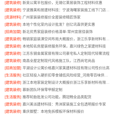
[建筑装修]
新吴公寓半包报价，无锡亿莱居装饰工程材料优惠
[建筑装修]
宁波雅美和居建材科技：宁波海曙家装施工线下门店地址
[资源材料]
广州家装装修报价全屋装修精匠饰家
[建筑装修]
本地个性化室内设计批发？创亿讯直供更实惠
[招商加盟]
新北优秀家庭装修价格清单-常州宜居佳装饰
[建筑装修]
畅销家庭装潢空间布局大概报价，浙江乐享新材料有限公司
[建筑装修]
本地知名房屋装修服务环保，嘉兴绿色之家建材科技
[建筑装修]
江苏东钢金属家居有限公司豪宅私人定制现代轻奢流程
[建筑装修]
南昌全屋定制现代风格施工队，江西尚宅尚品
[招商加盟]
平湖设计公寓价格嘉兴家美建材科技有限公司性价比高
[生活服务]
社区轻投入硬折扣零食铺低风险经营_河南零百味供应链有限公司
[建筑装修]
浙江本地家装定制设计大概报价浙江乐享新材料有限公司
[建筑装修]
慕新团队环保零甲醛定制
[生活服务]
推荐轮胎批发公司功能，腾冠畅全品类配货
[建筑装修]
嘉兴美派建材科技：秀洲家装施工全包透明报价专家
[建筑装修]
重庆御墅：本地免拆模板环保材料报价