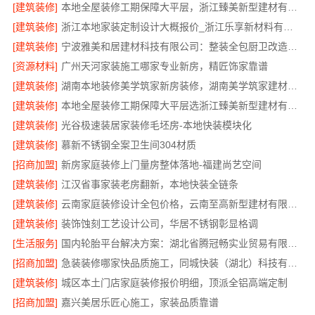
[建筑装修]
本地全屋装修工期保障大平层，浙江臻美新型建材有限公司准时完工
[建筑装修]
浙江本地家装定制设计大概报价_浙江乐享新材料有限公司
[建筑装修]
宁波雅美和居建材科技有限公司：整装全包厨卫改造设计
[资源材料]
广州天河家装施工哪家专业新房，精匠饰家靠谱
[建筑装修]
湖南本地装修美学筑家新房装修，湖南美学筑家建材打造理想新居
[建筑装修]
本地全屋装修工期保障大平层选浙江臻美新型建材有限公司
[建筑装修]
光谷极速装居家装修毛坯房-本地快装模块化
[建筑装修]
慕新不锈钢全案卫生间304材质
[招商加盟]
新房家庭装修上门量房整体落地-福建尚艺空间
[建筑装修]
江汉省事家装老房翻新，本地快装全链条
[建筑装修]
云南家庭装修设计全包价格，云南至高新型建材有限公司
[建筑装修]
装饰蚀刻工艺设计公司，华居不锈钢彰显格调
[生活服务]
国内轮胎平台解决方案：湖北省腾冠畅实业贸易有限公司
[招商加盟]
急装装修哪家快品质施工，同城快装（湖北）科技有限公司
[建筑装修]
城区本土门店家庭装修报价明细，顶派全铝高端定制
[招商加盟]
嘉兴美居乐匠心施工，家装品质靠谱