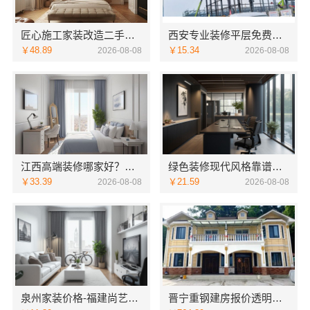
匠心施工家装改造二手房改造宁波雅美和居建材科技有限公司
西安专业装修平层免费量房-居安天成（西安）建筑工程有限责任公司
￥48.89
￥15.34
2026-08-08
2026-08-08
江西高端装修哪家好？首选江西圣匠新型环保材料有限公司
绿色装修现代风格靠谱吗江西尚宅尚品新型环保材料有限公司
￥33.39
￥21.59
2026-08-08
2026-08-08
泉州家装价格-福建尚艺空间新材料科技有限公司
晋宁重钢建房报价透明，云南晟构建筑建材有限公司