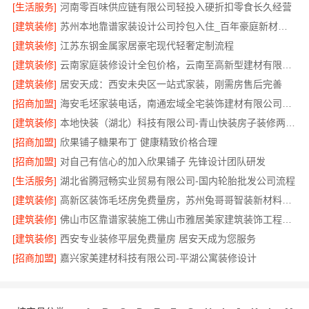
[生活服务]
河南零百味供应链有限公司轻投入硬折扣零食长久经营
[建筑装修]
苏州本地靠谱家装设计公司拎包入住_百年豪庭新材料有限公司
[建筑装修]
江苏东钢金属家居豪宅现代轻奢定制流程
[建筑装修]
云南家庭装修设计全包价格，云南至高新型建材有限公司参考
[建筑装修]
居安天成：西安未央区一站式家装，刚需房售后完善
[招商加盟]
海安毛坯家装电话，南通宏域全宅装饰建材有限公司一站式服务咨询
[建筑装修]
本地快装（湖北）科技有限公司-青山快装房子装修两房一厅
[招商加盟]
欣果铺子糖果布丁 健康精致价格合理
[招商加盟]
对自己有信心的加入欣果铺子 先锋设计团队研发
[生活服务]
湖北省腾冠畅实业贸易有限公司-国内轮胎批发公司流程
[建筑装修]
高新区装饰毛坯房免费量房，苏州兔哥哥智装新材料有限公司
[建筑装修]
佛山市区靠谱家装施工佛山市雅居美家建筑装饰工程有限公司
[建筑装修]
西安专业装修平层免费量房 居安天成为您服务
[招商加盟]
嘉兴家美建材科技有限公司-平湖公寓装修设计