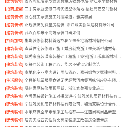
[建筑装修]
省内周边居家改造免费量房收费标准-浙江乐享新材料有限公司
[招商加盟]
二手房家庭装修口碑优选整体落地-福建尚艺空间新材料科技有限公司
[建筑装修]
匠心施工家装施工对接渠道，雅美和居
[建筑装修]
正规装饰免费量房精装_浙江臻美新型建材有限公司专业勘测
[建筑装修]
武汉百年米莱高端家装口碑如何
[招商加盟]
邯郸装修新材料首选邯郸至臻全宅新材料有限公司
[建筑装修]
直营住宅装修设计施工婚房就找浙江臻美新型建材有限公司
[建筑装修]
优秀家庭装潢家装基础工程施工案例|浙江乐享新材料有限公司
[建筑装修]
厨餐厅装饰工程匠心，华居不锈钢定制优选
[建筑装修]
本地化专业室内设计团队省心，嘉兴绿色之家建材科技有限公司全程托管
[生活服务]
全程护航量贩零食铺无忧经营河南零百味供应链有限公司
[建筑装修]
嵊州家庭装修吊顶隔断，浙江宜美嘉专业施工
[建筑装修]
老牌家装设计施工对接渠道-宁波雅美和居建材科技有限公司
[建筑装修]
宁波雅美和居建材科技有限公司，镇海家装设计合作联系
[建筑装修]
本地环保全屋定制施工队推荐——江西尚宅尚品新型环保材料有限公司
[建筑装修]
居安天成西安性价比高家装施工改善房免费量房