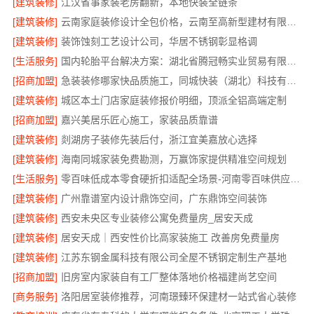
[建筑装修]
江汉省事家装老房翻新，本地快装全链条
[建筑装修]
云南家庭装修设计全包价格，云南至高新型建材有限公司
[建筑装修]
装饰蚀刻工艺设计公司，华居不锈钢彰显格调
[生活服务]
国内轮胎平台解决方案：湖北省腾冠畅实业贸易有限公司
[招商加盟]
急装装修哪家快品质施工，同城快装（湖北）科技有限公司
[建筑装修]
城区本土门店家庭装修报价明细，顶派全铝高端定制
[招商加盟]
嘉兴美居乐匠心施工，家装品质靠谱
[建筑装修]
剡湖房子装修先装后付，浙江宜美嘉放心选择
[建筑装修]
海南同城家装免费勘测，万赢饰家提供精准空间规划
[生活服务]
零百味低成本零食硬折扣适配全场景-河南零百味供应链有限公司
[建筑装修]
广州靠谱室内设计鼎饰空间，广东鼎饰空间装饰
[建筑装修]
西安未央区专业装修公寓免费量房_居安天成
[建筑装修]
居安天成｜西安性价比高家装施工 改善房免费量房
[建筑装修]
江苏东钢金属科技有限公司全屋不锈钢定制生产基地
[招商加盟]
旧房室内家装自有工厂整体落地价格福建尚艺空间
[商务服务]
洛阳居室装修推荐，河南璟臻环保建材一站式省心装修