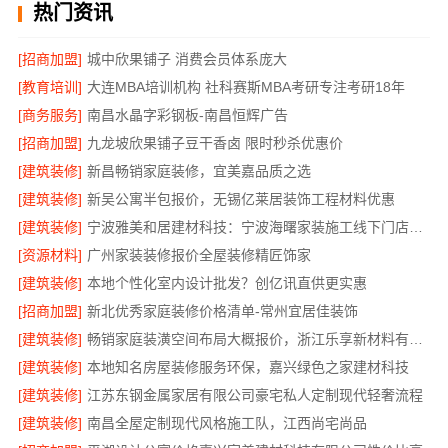
热门资讯
[招商加盟]
城中欣果铺子 消费会员体系庞大
[教育培训]
大连MBA培训机构 社科赛斯MBA考研专注考研18年
[商务服务]
南昌水晶字彩钢板-南昌恒辉广告
[招商加盟]
九龙坡欣果铺子豆干香卤 限时秒杀优惠价
[建筑装修]
新昌畅销家庭装修，宜美嘉品质之选
[建筑装修]
新吴公寓半包报价，无锡亿莱居装饰工程材料优惠
[建筑装修]
宁波雅美和居建材科技：宁波海曙家装施工线下门店地址
[资源材料]
广州家装装修报价全屋装修精匠饰家
[建筑装修]
本地个性化室内设计批发？创亿讯直供更实惠
[招商加盟]
新北优秀家庭装修价格清单-常州宜居佳装饰
[建筑装修]
畅销家庭装潢空间布局大概报价，浙江乐享新材料有限公司
[建筑装修]
本地知名房屋装修服务环保，嘉兴绿色之家建材科技
[建筑装修]
江苏东钢金属家居有限公司豪宅私人定制现代轻奢流程
[建筑装修]
南昌全屋定制现代风格施工队，江西尚宅尚品