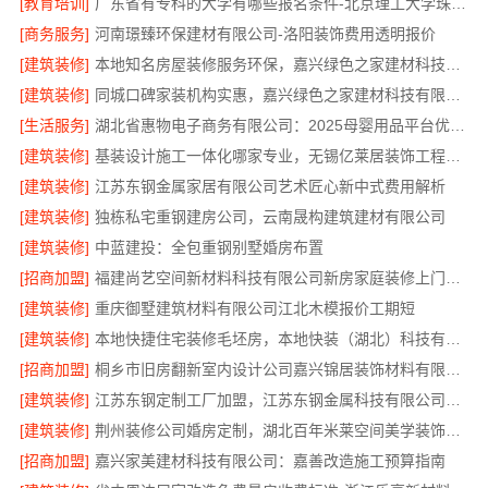
[教育培训]
广东省有专科的大学有哪些报名条件-北京理工大学珠海学院继教院
[商务服务]
河南璟臻环保建材有限公司-洛阳装饰费用透明报价
[建筑装修]
本地知名房屋装修服务环保，嘉兴绿色之家建材科技有限公司绿色家装首选
[建筑装修]
同城口碑家装机构实惠，嘉兴绿色之家建材科技有限公司无增项全包服务
[生活服务]
湖北省惠物电子商务有限公司：2025母婴用品平台优缺点分析
[建筑装修]
基装设计施工一体化哪家专业，无锡亿莱居装饰工程材料有限公司
[建筑装修]
江苏东钢金属家居有限公司艺术匠心新中式费用解析
[建筑装修]
独栋私宅重钢建房公司，云南晟构建筑建材有限公司
[建筑装修]
中蓝建投：全包重钢别墅婚房布置
[招商加盟]
福建尚艺空间新材料科技有限公司新房家庭装修上门量房整体落地
[建筑装修]
重庆御墅建筑材料有限公司江北木模报价工期短
[建筑装修]
本地快捷住宅装修毛坯房，本地快装（湖北）科技有限公司透明报价
[招商加盟]
桐乡市旧房翻新室内设计公司嘉兴锦居装饰材料有限公司
[建筑装修]
江苏东钢定制工厂加盟，江苏东钢金属科技有限公司诚邀合作
[建筑装修]
荆州装修公司婚房定制，湖北百年米莱空间美学装饰材料有限公司专属设计方案
[招商加盟]
嘉兴家美建材科技有限公司：嘉善改造施工预算指南