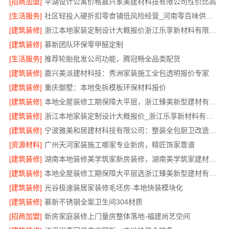
[招商加盟]
平湖设计公寓价格嘉兴家美建材科技有限公司性价比高
[生活服务]
社区轻投入硬折扣零食铺低风险经营_河南零百味供应链有限公司
[建筑装修]
浙江本地家装定制设计大概报价浙江乐享新材料有限公司
[建筑装修]
慕新团队环保零甲醛定制
[生活服务]
推荐轮胎批发公司功能，腾冠畅全品类配货
[建筑装修]
嘉兴美派建材科技：秀洲家装施工全包透明报价专家
[建筑装修]
重庆御墅：本地免拆模板环保材料报价
[建筑装修]
本地全屋装修工期保障大平层，浙江臻美新型建材有限公司准时完工
[建筑装修]
浙江本地家装定制设计大概报价_浙江乐享新材料有限公司
[建筑装修]
宁波雅美和居建材科技有限公司：整装全包厨卫改造设计
[资源材料]
广州天河家装施工哪家专业新房，精匠饰家靠谱
[建筑装修]
湖南本地装修美学筑家新房装修，湖南美学筑家建材打造理想新居
[建筑装修]
本地全屋装修工期保障大平层选浙江臻美新型建材有限公司
[建筑装修]
光谷极速装居家装修毛坯房-本地快装模块化
[建筑装修]
慕新不锈钢全案卫生间304材质
[招商加盟]
新房家庭装修上门量房整体落地-福建尚艺空间