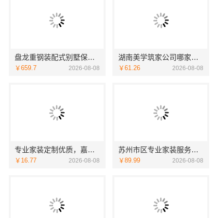
盘龙重钢装配式别墅保温隔热，云南晟构建筑建材有限公司
湖南美学筑家公司哪家专业：源头直供建材
￥659.7
￥61.26
2026-08-08
2026-08-08
专业家装定制优质，嘉兴绿色之家建材科技实现您的理想居所
苏州市区专业家装服务报价老房翻新_苏州百年豪庭新材料
￥16.77
￥89.99
2026-08-08
2026-08-08