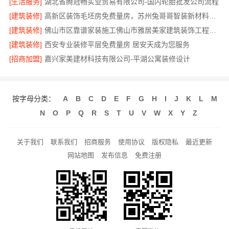
[生活服务]
湖北省腾冠畅实业贸易有限公司-国内轮胎批发公司流程
[建筑装修]
高新区装饰毛坯房免费量房，苏州兔哥哥智装新材料有限公司
[建筑装修]
佛山市区靠谱家装施工佛山市雅居美家建筑装饰工程有限公司
[建筑装修]
西安专业装修平层免费量房 居安天成为您服务
[招商加盟]
嘉兴家美建材科技有限公司-平湖公寓装修设计
按字母分类：
A
B
C
D
E
F
G
H
I
J
K
L
M
N
O
P
Q
R
S
T
U
V
W
X
Y
Z
关于我们
联系我们
招商服务
使用协议
版权隐私
最近更新
网站地图
发布信息
免费注册