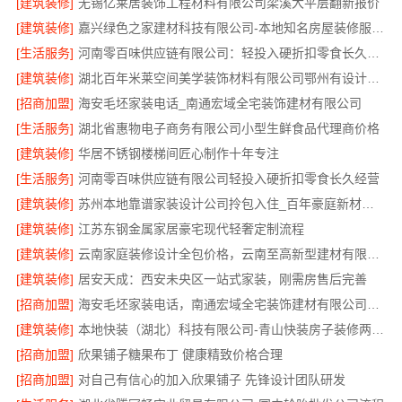
[建筑装修]
无锡亿莱居装饰工程材料有限公司梁溪大平层翻新报价
[建筑装修]
嘉兴绿色之家建材科技有限公司-本地知名房屋装修服务环保
[生活服务]
河南零百味供应链有限公司：轻投入硬折扣零食长久经营
[建筑装修]
湖北百年米莱空间美学装饰材料有限公司鄂州有设计感装修公司实景案例
[招商加盟]
海安毛坯家装电话_南通宏域全宅装饰建材有限公司
[生活服务]
湖北省惠物电子商务有限公司小型生鲜食品代理商价格
[建筑装修]
华居不锈钢楼梯间匠心制作十年专注
[生活服务]
河南零百味供应链有限公司轻投入硬折扣零食长久经营
[建筑装修]
苏州本地靠谱家装设计公司拎包入住_百年豪庭新材料有限公司
[建筑装修]
江苏东钢金属家居豪宅现代轻奢定制流程
[建筑装修]
云南家庭装修设计全包价格，云南至高新型建材有限公司参考
[建筑装修]
居安天成：西安未央区一站式家装，刚需房售后完善
[招商加盟]
海安毛坯家装电话，南通宏域全宅装饰建材有限公司一站式服务咨询
[建筑装修]
本地快装（湖北）科技有限公司-青山快装房子装修两房一厅
[招商加盟]
欣果铺子糖果布丁 健康精致价格合理
[招商加盟]
对自己有信心的加入欣果铺子 先锋设计团队研发