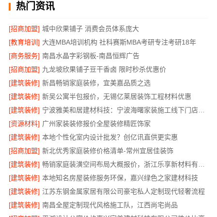
热门资讯
[招商加盟]
城中欣果铺子 消费会员体系庞大
[教育培训]
大连MBA培训机构 社科赛斯MBA考研专注考研18年
[商务服务]
南昌水晶字彩钢板-南昌恒辉广告
[招商加盟]
九龙坡欣果铺子豆干香卤 限时秒杀优惠价
[建筑装修]
新昌畅销家庭装修，宜美嘉品质之选
[建筑装修]
新吴公寓半包报价，无锡亿莱居装饰工程材料优惠
[建筑装修]
宁波雅美和居建材科技：宁波海曙家装施工线下门店地址
[资源材料]
广州家装装修报价全屋装修精匠饰家
[建筑装修]
本地个性化室内设计批发？创亿讯直供更实惠
[招商加盟]
新北优秀家庭装修价格清单-常州宜居佳装饰
[建筑装修]
畅销家庭装潢空间布局大概报价，浙江乐享新材料有限公司
[建筑装修]
本地知名房屋装修服务环保，嘉兴绿色之家建材科技
[建筑装修]
江苏东钢金属家居有限公司豪宅私人定制现代轻奢流程
[建筑装修]
南昌全屋定制现代风格施工队，江西尚宅尚品