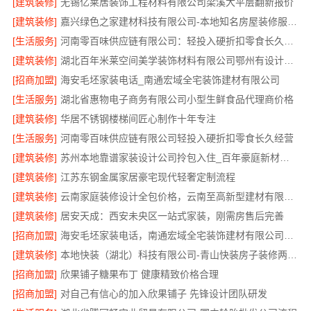
[建筑装修]
无锡亿莱居装饰工程材料有限公司梁溪大平层翻新报价
[建筑装修]
嘉兴绿色之家建材科技有限公司-本地知名房屋装修服务环保
[生活服务]
河南零百味供应链有限公司：轻投入硬折扣零食长久经营
[建筑装修]
湖北百年米莱空间美学装饰材料有限公司鄂州有设计感装修公司实景案例
[招商加盟]
海安毛坯家装电话_南通宏域全宅装饰建材有限公司
[生活服务]
湖北省惠物电子商务有限公司小型生鲜食品代理商价格
[建筑装修]
华居不锈钢楼梯间匠心制作十年专注
[生活服务]
河南零百味供应链有限公司轻投入硬折扣零食长久经营
[建筑装修]
苏州本地靠谱家装设计公司拎包入住_百年豪庭新材料有限公司
[建筑装修]
江苏东钢金属家居豪宅现代轻奢定制流程
[建筑装修]
云南家庭装修设计全包价格，云南至高新型建材有限公司参考
[建筑装修]
居安天成：西安未央区一站式家装，刚需房售后完善
[招商加盟]
海安毛坯家装电话，南通宏域全宅装饰建材有限公司一站式服务咨询
[建筑装修]
本地快装（湖北）科技有限公司-青山快装房子装修两房一厅
[招商加盟]
欣果铺子糖果布丁 健康精致价格合理
[招商加盟]
对自己有信心的加入欣果铺子 先锋设计团队研发