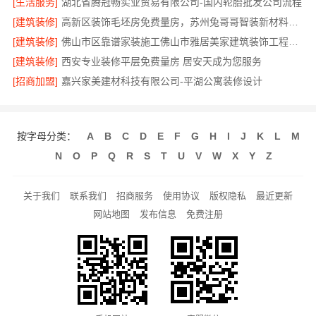
[生活服务]
湖北省腾冠畅实业贸易有限公司-国内轮胎批发公司流程
[建筑装修]
高新区装饰毛坯房免费量房，苏州兔哥哥智装新材料有限公司
[建筑装修]
佛山市区靠谱家装施工佛山市雅居美家建筑装饰工程有限公司
[建筑装修]
西安专业装修平层免费量房 居安天成为您服务
[招商加盟]
嘉兴家美建材科技有限公司-平湖公寓装修设计
按字母分类：
A
B
C
D
E
F
G
H
I
J
K
L
M
N
O
P
Q
R
S
T
U
V
W
X
Y
Z
关于我们
联系我们
招商服务
使用协议
版权隐私
最近更新
网站地图
发布信息
免费注册