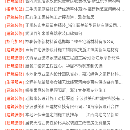
[建筑装修]
省内周边居家改造免费量房收费标准-浙江乐享新材料有限公司
[招商加盟]
二手房家庭装修口碑优选整体落地-福建尚艺空间新材料科技有限公司
[建筑装修]
匠心施工家装施工对接渠道，雅美和居
[建筑装修]
正规装饰免费量房精装_浙江臻美新型建材有限公司专业勘测
[建筑装修]
武汉百年米莱高端家装口碑如何
[招商加盟]
邯郸装修新材料首选邯郸至臻全宅新材料有限公司
[建筑装修]
直营住宅装修设计施工婚房就找浙江臻美新型建材有限公司
[建筑装修]
优秀家庭装潢家装基础工程施工案例|浙江乐享新材料有限公司
[建筑装修]
厨餐厅装饰工程匠心，华居不锈钢定制优选
[建筑装修]
本地化专业室内设计团队省心，嘉兴绿色之家建材科技有限公司全程托管
[生活服务]
全程护航量贩零食铺无忧经营河南零百味供应链有限公司
[建筑装修]
嵊州家庭装修吊顶隔断，浙江宜美嘉专业施工
[建筑装修]
老牌家装设计施工对接渠道-宁波雅美和居建材科技有限公司
[建筑装修]
宁波雅美和居建材科技有限公司，镇海家装设计合作联系
[建筑装修]
本地环保全屋定制施工队推荐——江西尚宅尚品新型环保材料有限公司
[建筑装修]
居安天成西安性价比高家装施工改善房免费量房