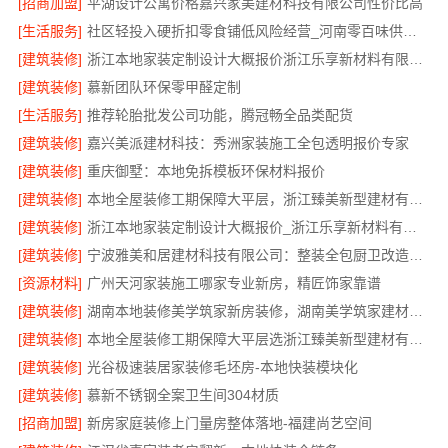
[招商加盟]
平湖设计公寓价格嘉兴家美建材科技有限公司性价比高
[生活服务]
社区轻投入硬折扣零食铺低风险经营_河南零百味供应链有限公司
[建筑装修]
浙江本地家装定制设计大概报价浙江乐享新材料有限公司
[建筑装修]
慕新团队环保零甲醛定制
[生活服务]
推荐轮胎批发公司功能，腾冠畅全品类配货
[建筑装修]
嘉兴美派建材科技：秀洲家装施工全包透明报价专家
[建筑装修]
重庆御墅：本地免拆模板环保材料报价
[建筑装修]
本地全屋装修工期保障大平层，浙江臻美新型建材有限公司准时完工
[建筑装修]
浙江本地家装定制设计大概报价_浙江乐享新材料有限公司
[建筑装修]
宁波雅美和居建材科技有限公司：整装全包厨卫改造设计
[资源材料]
广州天河家装施工哪家专业新房，精匠饰家靠谱
[建筑装修]
湖南本地装修美学筑家新房装修，湖南美学筑家建材打造理想新居
[建筑装修]
本地全屋装修工期保障大平层选浙江臻美新型建材有限公司
[建筑装修]
光谷极速装居家装修毛坯房-本地快装模块化
[建筑装修]
慕新不锈钢全案卫生间304材质
[招商加盟]
新房家庭装修上门量房整体落地-福建尚艺空间