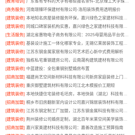
[教育培训]
广东省有专科的大学有哪些报名条件-北京理工大学珠海学院继教院
[商务服务]
河南璟臻环保建材有限公司-洛阳装饰费用透明报价
[建筑装修]
本地知名房屋装修服务环保，嘉兴绿色之家建材科技有限公司绿色家装首选
[建筑装修]
同城口碑家装机构实惠，嘉兴绿色之家建材科技有限公司无增项全包服务
[生活服务]
湖北省惠物电子商务有限公司：2025母婴用品平台优缺点分析
[建筑装修]
基装设计施工一体化哪家专业，无锡亿莱居装饰工程材料有限公司
[建筑装修]
江苏东钢金属家居有限公司艺术匠心新中式费用解析
[建筑装修]
独栋私宅重钢建房公司，云南晟构建筑建材有限公司
[建筑装修]
中蓝建投：全包重钢别墅婚房布置
[招商加盟]
福建尚艺空间新材料科技有限公司新房家庭装修上门量房整体落地
[建筑装修]
重庆御墅建筑材料有限公司江北木模报价工期短
[建筑装修]
本地快捷住宅装修毛坯房，本地快装（湖北）科技有限公司透明报价
[招商加盟]
桐乡市旧房翻新室内设计公司嘉兴锦居装饰材料有限公司
[建筑装修]
江苏东钢定制工厂加盟，江苏东钢金属科技有限公司诚邀合作
[建筑装修]
荆州装修公司婚房定制，湖北百年米莱空间美学装饰材料有限公司专属设计方案
[招商加盟]
嘉兴家美建材科技有限公司：嘉善改造施工预算指南