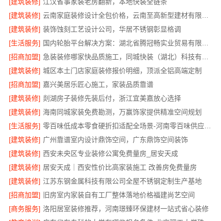
[建筑装修]
江汉省事家装老房翻新，本地快装全链条
[建筑装修]
云南家庭装修设计全包价格，云南至高新型建材有限公司
[建筑装修]
装饰蚀刻工艺设计公司，华居不锈钢彰显格调
[生活服务]
国内轮胎平台解决方案：湖北省腾冠畅实业贸易有限公司
[招商加盟]
急装装修哪家快品质施工，同城快装（湖北）科技有限公司
[建筑装修]
城区本土门店家庭装修报价明细，顶派全铝高端定制
[招商加盟]
嘉兴美居乐匠心施工，家装品质靠谱
[建筑装修]
剡湖房子装修先装后付，浙江宜美嘉放心选择
[建筑装修]
海南同城家装免费勘测，万赢饰家提供精准空间规划
[生活服务]
零百味低成本零食硬折扣适配全场景-河南零百味供应链有限公司
[建筑装修]
广州靠谱室内设计鼎饰空间，广东鼎饰空间装饰
[建筑装修]
西安未央区专业装修公寓免费量房_居安天成
[建筑装修]
居安天成｜西安性价比高家装施工 改善房免费量房
[建筑装修]
江苏东钢金属科技有限公司全屋不锈钢定制生产基地
[招商加盟]
旧房室内家装自有工厂整体落地价格福建尚艺空间
[商务服务]
洛阳居室装修推荐，河南璟臻环保建材一站式省心装修