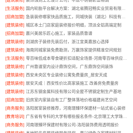
[建筑装修]
装饰蚀刻工艺设计公司，华居不锈钢彰显格调
[生活服务]
国内轮胎平台解决方案：湖北省腾冠畅实业贸易有限公司
[招商加盟]
急装装修哪家快品质施工，同城快装（湖北）科技有限公司
[建筑装修]
城区本土门店家庭装修报价明细，顶派全铝高端定制
[招商加盟]
嘉兴美居乐匠心施工，家装品质靠谱
[建筑装修]
剡湖房子装修先装后付，浙江宜美嘉放心选择
[建筑装修]
海南同城家装免费勘测，万赢饰家提供精准空间规划
[生活服务]
零百味低成本零食硬折扣适配全场景-河南零百味供应链有限公司
[建筑装修]
广州靠谱室内设计鼎饰空间，广东鼎饰空间装饰
[建筑装修]
西安未央区专业装修公寓免费量房_居安天成
[建筑装修]
居安天成｜西安性价比高家装施工 改善房免费量房
[建筑装修]
江苏东钢金属科技有限公司全屋不锈钢定制生产基地
[招商加盟]
旧房室内家装自有工厂整体落地价格福建尚艺空间
[商务服务]
洛阳居室装修推荐，河南璟臻环保建材一站式省心装修
[教育培训]
广东省有专科的大学有哪些报名条件-北京理工大学珠海学院继教院
[商务服务]
河南璟臻环保建材有限公司-洛阳装饰费用透明报价