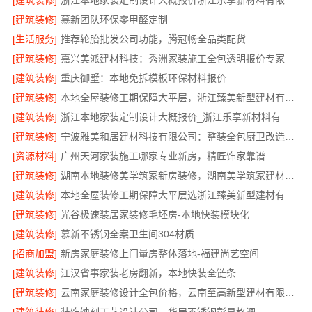
[建筑装修]
浙江本地家装定制设计大概报价浙江乐享新材料有限公司
[建筑装修]
慕新团队环保零甲醛定制
[生活服务]
推荐轮胎批发公司功能，腾冠畅全品类配货
[建筑装修]
嘉兴美派建材科技：秀洲家装施工全包透明报价专家
[建筑装修]
重庆御墅：本地免拆模板环保材料报价
[建筑装修]
本地全屋装修工期保障大平层，浙江臻美新型建材有限公司准时完工
[建筑装修]
浙江本地家装定制设计大概报价_浙江乐享新材料有限公司
[建筑装修]
宁波雅美和居建材科技有限公司：整装全包厨卫改造设计
[资源材料]
广州天河家装施工哪家专业新房，精匠饰家靠谱
[建筑装修]
湖南本地装修美学筑家新房装修，湖南美学筑家建材打造理想新居
[建筑装修]
本地全屋装修工期保障大平层选浙江臻美新型建材有限公司
[建筑装修]
光谷极速装居家装修毛坯房-本地快装模块化
[建筑装修]
慕新不锈钢全案卫生间304材质
[招商加盟]
新房家庭装修上门量房整体落地-福建尚艺空间
[建筑装修]
江汉省事家装老房翻新，本地快装全链条
[建筑装修]
云南家庭装修设计全包价格，云南至高新型建材有限公司