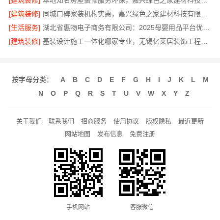
[建筑装修]
本地知名房屋装修服务环保，嘉兴绿色之家建材科技有限公司绿色家装首选
[建筑装修]
同城口碑家装机构实惠，嘉兴绿色之家建材科技有限公司无增项全包服务
[生活服务]
湖北省惠物电子商务有限公司：2025母婴用品平台优缺点分析
[建筑装修]
基装设计施工一体化哪家专业，无锡亿莱居装饰工程材料有限公司
按字母分类：
A
B
C
D
E
F
G
H
I
J
K
L
M
N
O
P
Q
R
S
T
U
V
W
X
Y
Z
关于我们
联系我们
招商服务
使用协议
版权隐私
最近更新
网站地图
发布信息
免费注册
手机网站
客服微信