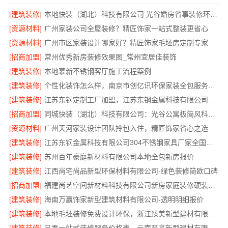
[建筑装修]
本地快装（湖北）科技有限公司 光谷婚房省事装修环保整装服务
[资源材料]
广州家装公司全屋装修？精匠饰家一站式整装更省心
[资源材料]
广州市区家装设计哪家好？精匠饰家毛坯房定制专家
[招商加盟]
常州优秀新房装修效果图_常州宜居佳装饰
[建筑装修]
本地慕新不锈钢客厅施工流程案例
[建筑装修]
个性化装饰怎么样，南京市创亿讯环保家装全包服务解析
[建筑装修]
江苏东钢定制工厂加盟，江苏东钢金属科技有限公司品牌招商中
[招商加盟]
同城快装（湖北）科技有限公司：光谷公寓极简风科技家装
[资源材料]
广州天河家装设计团队拎包入住，精匠饰家省心之选
[建筑装修]
江苏东钢金属科技有限公司304不锈钢家具厂家全国地址一览
[建筑装修]
苏州百年豪庭新材料有限公司本地全包新房报价
[建筑装修]
江西尚宅尚品新型环保材料有限公司-绿色装修简欧口碑
[招商加盟]
福建尚艺空间新材料科技有限公司新房家庭装修硬装施工
[建筑装修]
海南万赢饰家新型建筑材料有限公司-透明明细报价
[建筑装修]
本地毛坯装修免费设计环保，浙江臻美新型建材有限公司品质之选