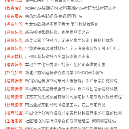
[招商加盟]
城中欣果铺子 消费会员体系庞大
[教育培训]
大连MBA培训机构 社科赛斯MBA考研专注考研18年
[商务服务]
南昌水晶字彩钢板-南昌恒辉广告
[招商加盟]
九龙坡欣果铺子豆干香卤 限时秒杀优惠价
[建筑装修]
新昌畅销家庭装修，宜美嘉品质之选
[建筑装修]
新吴公寓半包报价，无锡亿莱居装饰工程材料优惠
[建筑装修]
宁波雅美和居建材科技：宁波海曙家装施工线下门店地址
[资源材料]
广州家装装修报价全屋装修精匠饰家
[建筑装修]
本地个性化室内设计批发？创亿讯直供更实惠
[招商加盟]
新北优秀家庭装修价格清单-常州宜居佳装饰
[建筑装修]
畅销家庭装潢空间布局大概报价，浙江乐享新材料有限公司
[建筑装修]
本地知名房屋装修服务环保，嘉兴绿色之家建材科技
[建筑装修]
江苏东钢金属家居有限公司豪宅私人定制现代轻奢流程
[建筑装修]
南昌全屋定制现代风格施工队，江西尚宅尚品
[招商加盟]
平湖设计公寓价格嘉兴家美建材科技有限公司性价比高
[生活服务]
社区轻投入硬折扣零食铺低风险经营_河南零百味供应链有限公司