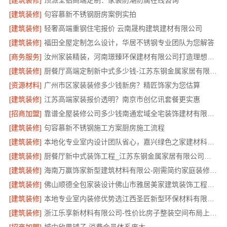
[建筑装修]
顶派全铝高端定制：家装防潮防腐在线咨询
[建筑装修]
句容慕新不锈钢厨房案例实拍
[建筑装修]
轻奢高端重钢住宅报价 云南晟构建筑建材有限公司
[建筑装修]
福田全屋定制怎么设计，华居不锈钢专业团队为您解答
[商务服务]
汝州家装精装，河南璟臻环保建材有限公司打造理想空间
[建筑装修]
厨餐厅高端定制新中式多少钱-江苏东钢金属家居有限公司
[资源材料]
广州市区家装装修多少钱新房？精匠饰家为您估算
[建筑装修]
江苏高端家装报价透明？南京市创亿讯套餐更实惠
[招商加盟]
靠谱全屋装修公司多少钱南通宏域全宅装饰建材有限公司
[建筑装修]
句容慕新不锈钢施工方案厨房施工流程
[建筑装修]
本地化专业室内设计团队省心，嘉兴绿色之家建材科技有限公司
[建筑装修]
厨餐厅新中式装饰工程_江苏东钢金属家居有限公司服务流程
[建筑装修]
海南万赢饰家新型建筑材料有限公-刚需简约家庭装修工期提速
[建筑装修]
佛山顺德全包家装设计佛山市雅居美家建筑装饰工程有限公司
[建筑装修]
本地专业室内装修优势选江西圣匠新型环保材料有限公司
[建筑装修]
浙江乐享新材料有限公司-性价比房子整装空间布局上门服务