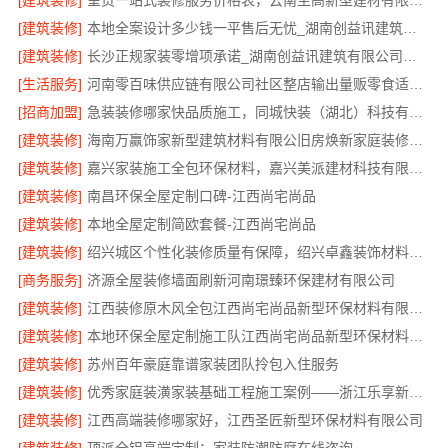
[建筑装修]
呈贡一站式装修服务价格表，云南至高新型建材有限公司
[建筑装修]
本地全案设计多少钱一平售后无忧_湖南创益讯建筑有限公司值得信赖
[建筑装修]
长沙正规家装零增项承诺_湖南创益讯建筑有限公司省心更省钱
[生活服务]
河南零百味供应链有限公司社区整店输出量贩零食适配全场景
[招商加盟]
急装装修哪家快品质施工，同城快装（湖北）科技有限公司标准化
[建筑装修]
海南万赢饰家新型建筑材料有限公旧房焕新家庭装修吊顶造型
[建筑装修]
嘉兴家装施工全包环保材料，嘉兴美派建材科技有限公司自有班组标准工艺
[建筑装修]
南昌环保全屋定制口碑-江西尚宅尚品
[建筑装修]
本地全屋定制简欧套餐-江西尚宅尚品
[建筑装修]
绍兴城区个性化装修质量有保障，绍兴卓鑫装饰材料有限公司严格品控
[商务服务]
济源全屋装修墙面刷新河南璟臻环保建材有限公司
[建筑装修]
江西装修原木风全包江西尚宅尚品新型环保材料有限公司
[建筑装修]
本地环保全屋定制施工队江西尚宅尚品新型环保材料有限公司
[建筑装修]
苏州百年豪庭靠谱家装团队拎包入住服务
[建筑装修]
优秀家庭装潢家装基础工程施工案例——浙江乐享新材料有限公司
[建筑装修]
江西高端装修哪家好，江西圣匠新型环保材料有限公司