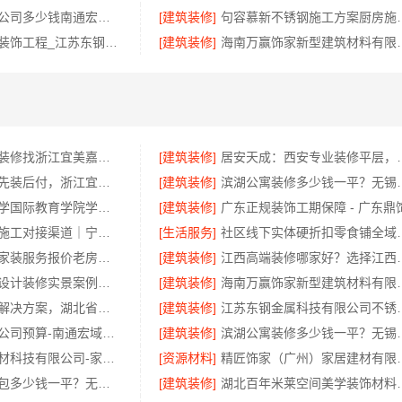
靠谱全屋装修公司多少钱南通宏域全宅装饰建材有限公司
[建筑装修]
句容慕新不锈
厨餐厅新中式装饰工程_江苏东钢金属家居有限公司服务流程
[建筑装修]
海南万赢饰家新型建筑材
三江畅销室内装修找浙江宜美嘉装饰有保障
[建筑装修]
居安天成：西安专
剡湖房子装修先装后付，浙江宜美嘉装饰工程有限公司让您无忧
[建筑装修]
滨湖公寓装修多少钱一平？
大连外国语大学国际教育学院学院简介线上报名
[建筑装修]
匠心施工家装施工对接渠道｜宁波雅美和居建材科技
[生活服务]
社区线下实体
苏州市区专业家装服务报价老房翻新百年豪庭
[建筑装修]
江西高端装修哪家好？
黄石有设计感设计装修实景案例百年米莱呈现
[建筑装修]
海南万赢饰家新型
国内轮胎平台解决方案，湖北省腾冠畅实业贸易有限公司合规正品保障
[建筑装修]
江苏东钢金属科技
专业整体装饰公司预算-南通宏域全宅装饰建材有限公司成本优化
[建筑装修]
滨湖公寓装修多少钱一平
嘉兴美居乐建材科技有限公司-家庭装潢透明报价电话
[资源材料]
精匠饰家（广州）家居
无锡毛坯房半包多少钱一平？无锡亿莱居详解
[建筑装修]
湖北百年米莱空间美学装饰材