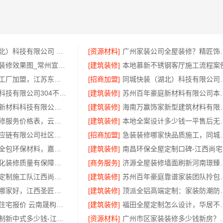
本地快装（湖北）科技有限公司 光谷婚房省事装修环保整装服务
[资源材料]
广州家装公司全屋装
常州优秀新房装修效果图_常州宜居佳装饰
[建筑装修]
本地慕新不锈钢客厅施工流程案
江苏东钢定制工厂加盟，江苏东钢金属科技有限公司品牌招商中
[招商加盟]
同城快装（湖北）科技
江苏东钢金属科技有限公司304不锈钢家具厂家全国地址一览
[建筑装修]
苏州百年豪庭新材
福建尚艺空间新材料科技有限公司新房家庭装修硬装施工
[建筑装修]
海南万赢饰家新型建
呈贡一站式装修服务价格表，云南至高新型建材有限公司
[建筑装修]
本地全案设计多少钱一平售
河南零百味供应链有限公司社区整店输出量贩零食适配全场景
[招商加盟]
急装装修哪家快品质施工
嘉兴家装施工全包环保材料，嘉兴美派建材科技有限公司自有班组标准工艺
[建筑装修]
绍兴城区个性化装修质量有保障，绍兴卓鑫装饰材料有限公司严格品控
[商务服务]
济源全屋装修墙面
本地环保全屋定制施工队江西尚宅尚品新型环保材料有限公司
[建筑装修]
苏州百年豪庭靠
江西高端装修哪家好，江西圣匠新型环保材料有限公司
[建筑装修]
顶派全铝高端定
轻奢高端重钢住宅报价 云南晟构建筑建材有限公司
[建筑装修]
福田全屋定制怎么设
厨餐厅高端定制新中式多少钱-江苏东钢金属家居有限公司
[资源材料]
广州市区家装装修