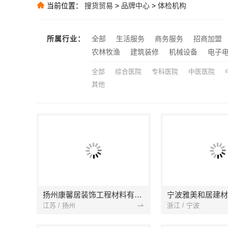
常州优秀新房装
推荐
当前位置：
搜货贸易
>
品牌中心
>
体检机构
本地慕新不锈
推荐
推荐
所属行业：
全部
生活服务
商务服务
招商加盟
推荐
农林牧渔
建筑装修
机械设备
电子
全部
综合医院
专科医院
中医医院
其他
扬州康馨居装饰工程材料有限公司
江苏 / 扬州
浙江 / 宁波