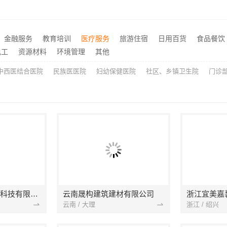
修效果图_常州宜居佳装饰
推荐
钢客厅施工流程案例
推荐
个性化装饰怎么样，南京市创亿讯环保家装全包服务解析
推荐
金融服务
教育培训
医疗服务
旅游住宿
日用百货
食品餐饮
江苏东钢定制工厂加盟，江苏东钢金属科技有限公司品牌招商中
大连外国语大学国际教育学
推荐
电工
资源材料
环境管理
其他
中西医结合医院
民族医医院
妇幼保健医院
社区、乡镇卫生院
门诊
宁波雅美和居建材科技有限公司
云南晟构建筑建材有限公司
浙江宜美嘉
云南 / 大理
浙江 / 绍兴