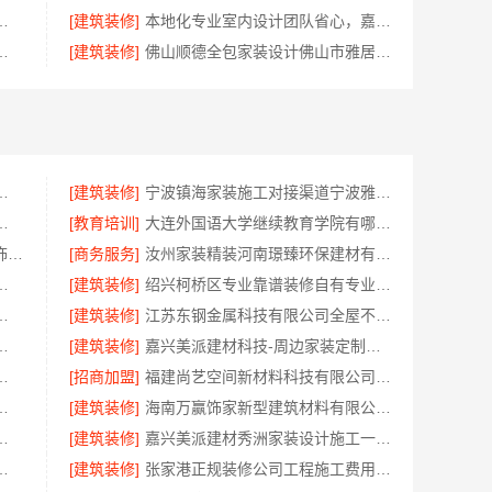
钢施工方案厨房施工流程
[建筑装修]
本地化专业室内设计团队省心，嘉兴绿色之家建材科技有限公司
料有限公-刚需简约家庭装修工期提速
[建筑装修]
佛山顺德全包家装设计佛山市雅居美家建筑装饰工程有限公司
业装修平层，免费量房服务
[建筑装修]
宁波镇海家装施工对接渠道宁波雅美和居建材科技有限公司
无锡亿莱居装饰工程材料有限公司透明报价
[教育培训]
大连外国语大学继续教育学院有哪些专业招生咨询
广东正规装饰工期保障 - 广东鼎饰空间装饰工程有限公司
[商务服务]
汝州家装精装河南璟臻环保建材有限公司一站式服务
硬折扣零食铺全域盈利
[建筑装修]
绍兴柯桥区专业靠谱装修自有专业施工队绍兴卓鑫装饰材料有限公司
选择江西圣匠新型环保材料有限公司
[建筑装修]
江苏东钢金属科技有限公司全屋不锈钢定制生产商本地
建筑材料有限公司门窗焕新
[建筑装修]
嘉兴美派建材科技-周边家装定制服务环保材料
有限公司不锈钢家具源头工厂
[招商加盟]
福建尚艺空间新材料科技有限公司新房家庭装修硬装施工
？无锡亿莱居装饰工程材料有限公司报价
[建筑装修]
海南万赢饰家新型建筑材料有限公：直营装修成本管控
建材有限公司，天河精装房改造服务好
[建筑装修]
嘉兴美派建材秀洲家装设计施工一站式服务
料有限公司：黄石专业空间设计一站式服务
[建筑装修]
张家港正规装修公司工程施工费用，苏州兔哥哥智装新材料有限公司