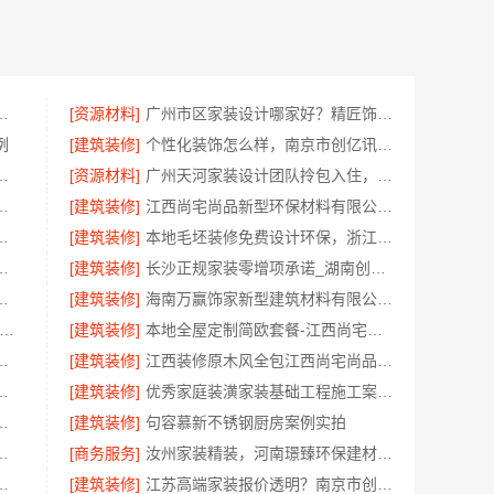
修？精匠饰家一站式整装更省心
[资源材料]
广州市区家装设计哪家好？精匠饰家毛坯房定制专家
例
[建筑装修]
个性化装饰怎么样，南京市创亿讯环保家装全包服务解析
有限公司：光谷公寓极简风科技家装
[资源材料]
广州天河家装设计团队拎包入住，精匠饰家省心之选
料有限公司本地全包新房报价
[建筑装修]
江西尚宅尚品新型环保材料有限公司-绿色装修简欧口碑
筑材料有限公司-透明明细报价
[建筑装修]
本地毛坯装修免费设计环保，浙江臻美新型建材有限公司品质之选
后无忧_湖南创益讯建筑有限公司值得信赖
[建筑装修]
长沙正规家装零增项承诺_湖南创益讯建筑有限公司省心更省钱
，同城快装（湖北）科技有限公司标准化
[建筑装修]
海南万赢饰家新型建筑材料有限公旧房焕新家庭装修吊顶造型
南昌环保全屋定制口碑-江西尚宅尚品
[建筑装修]
本地全屋定制简欧套餐-江西尚宅尚品
刷新河南璟臻环保建材有限公司
[建筑装修]
江西装修原木风全包江西尚宅尚品新型环保材料有限公司
谱家装团队拎包入住服务
[建筑装修]
优秀家庭装潢家装基础工程施工案例——浙江乐享新材料有限公司
制：家装防潮防腐在线咨询
[建筑装修]
句容慕新不锈钢厨房案例实拍
计，华居不锈钢专业团队为您解答
[商务服务]
汝州家装精装，河南璟臻环保建材有限公司打造理想空间
多少钱新房？精匠饰家为您估算
[建筑装修]
江苏高端家装报价透明？南京市创亿讯套餐更实惠