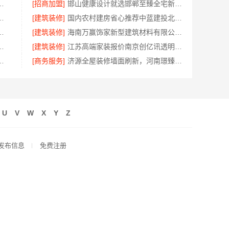
西尚宅尚品新型环保材料有限公司值得信赖
[招商加盟]
邯山健康设计就选邯郸至臻全宅新材料有限公司
装服务浙江臻美新型建材有限公司
[建筑装修]
国内农村建房省心推荐中蓝建投北京建设有限公司四川
美学筑家建材有限公司软装配套
[建筑装修]
海南万赢饰家新型建筑材料有限公司简约装修提速
装施工，雅居美家源头直供更省心
[建筑装修]
江苏高端家装报价南京创亿讯透明套餐解读
限公司宁波海曙家装施工线下门店地址
[商务服务]
济源全屋装修墙面刷新，河南璟臻环保建材有限公司专业服务
U
V
W
X
Y
Z
发布信息
免费注册