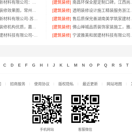
苏州百年豪庭新材料有限公司：苏州市区靠谱家装多少钱拎包入住
[建筑装修]
南昌环保全屋定制口碑，江
武进专业家庭装修效果图，常州宜居佳装饰打造理想家
[建筑装修]
透明装修设计施工精
苏州百年豪庭新材料有限公司-苏州靠谱家装团队拎包入住
[建筑装修]
售后质保完善湖南
同城专业家庭装修机构优质，嘉兴绿色之家建材科技
[建筑装修]
佛山禅城品质装饰家
嘉兴绿色之家建材科技有限公司-专业家装定制优质
[建筑装修]
宁波雅美和居建材科技有
C
D
E
F
G
H
I
J
K
L
M
N
O
P
Q
R
S
T
们
招商服务
使用协议
版权隐私
最近更新
网站地图
手机网站
客服微信