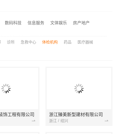
剡湖房子装修先装后付，浙江宜美嘉装饰工程有限公司让您无忧
滨湖公寓装修多少钱一平？无锡亿莱居装饰工程材料有限公司透明报价
大连外国语大学继续教育学院有哪些专业招生咨询
数码科技
信息服务
文体娱乐
房产地产
院学院简介线上报名
部
诊所
急救中心
体检机构
药品
医疗器械
装饰工程有限公司
浙江臻美新型建材有限公司
浙江 / 绍兴