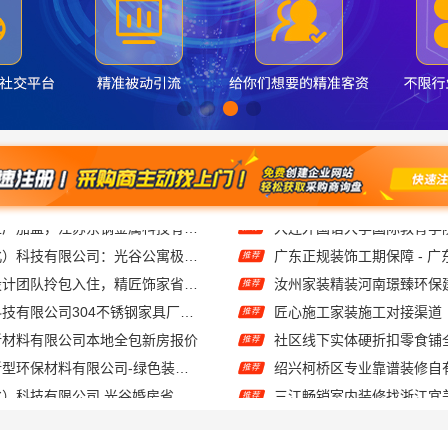
同城快装（湖北）科技有限公司：光谷公寓极简风科技家装
推荐
广州天河家装设计团队拎包入住，精匠饰家省心之选
推荐
江苏东钢金属科技有限公司304不锈钢家具厂家全国地址一览
推荐
新材料有限公司本地全包新房报价
社区线下实体硬折扣零食铺
推荐
江西尚宅尚品新型环保材料有限公司-绿色装修简欧口碑
推荐
本地快装（湖北）科技有限公司 光谷婚房省事装修环保整装服务
三江畅销室内装修找浙江宜
推荐
广州家装公司全屋装修？精匠饰家一站式整装更省心
居安天成：西安专业装修平
推荐
广州市区家装设计哪家好？精匠饰家毛坯房定制专家
推荐