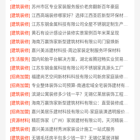
[建筑装修]
苏州市区专业家装服务报价老房翻新百年豪庭
[建筑装修]
江西高端装修哪家好？选择江西圣匠新型环保材料有限公司
[建筑装修]
江苏东钢金属科技有限公司全屋不锈钢定制生产商本地
[建筑装修]
黄石有设计感设计装修实景案例百年米莱呈现
[建筑装修]
海南万赢饰家新型建筑材料有限公司门窗焕新
[建筑装修]
嘉兴美派建材科技-周边家装定制服务环保材料
[生活服务]
国内轮胎平台解决方案，湖北省腾冠畅实业贸易有限公司合规正品保障
[建筑装修]
江苏东钢金属科技有限公司不锈钢家具源头工厂
[招商加盟]
福建尚艺空间新材料科技有限公司新房家庭装修硬装施工
[招商加盟]
专业整体装饰公司预算-南通宏域全宅装饰建材有限公司成本优化
[建筑装修]
滨湖公寓装修多少钱一平？无锡亿莱居装饰工程材料有限公司报价
[建筑装修]
海南万赢饰家新型建筑材料有限公：直营装修成本管控
[招商加盟]
嘉兴美居乐建材科技有限公司-家庭装潢透明报价电话
[资源材料]
精匠饰家（广州）家居建材有限公司，天河精装房改造服务好
[建筑装修]
嘉兴美派建材秀洲家装设计施工一站式服务
[建筑装修]
无锡毛坯房半包多少钱一平？无锡亿莱居详解