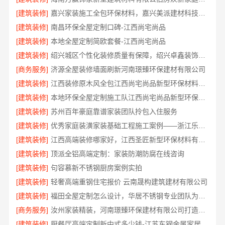
[建筑装修]
嘉兴家装施工全包环保材料，嘉兴美派建材科技有限公司自有班组标准工艺
[建筑装修]
南昌环保全屋定制口碑-江西尚宅尚品
[建筑装修]
本地全屋定制简欧套餐-江西尚宅尚品
[建筑装修]
绍兴城区个性化装修质量有保障，绍兴卓鑫装饰材料有限公司严格品控
[商务服务]
济源全屋装修墙面刷新河南璟臻环保建材有限公司
[建筑装修]
江西装修原木风全包江西尚宅尚品新型环保材料有限公司
[建筑装修]
本地环保全屋定制施工队江西尚宅尚品新型环保材料有限公司
[建筑装修]
苏州百年豪庭靠谱家装团队拎包入住服务
[建筑装修]
优秀家庭装潢家装基础工程施工案例——浙江乐享新材料有限公司
[建筑装修]
江西高端装修哪家好，江西圣匠新型环保材料有限公司
[建筑装修]
顶派全铝高端定制：家装防潮防腐在线咨询
[建筑装修]
句容慕新不锈钢厨房案例实拍
[建筑装修]
轻奢高端重钢住宅报价 云南晟构建筑建材有限公司
[建筑装修]
福田全屋定制怎么设计，华居不锈钢专业团队为您解答
[商务服务]
汝州家装精装，河南璟臻环保建材有限公司打造理想空间
[建筑装修]
厨餐厅高端定制新中式多少钱-江苏东钢金属家居有限公司