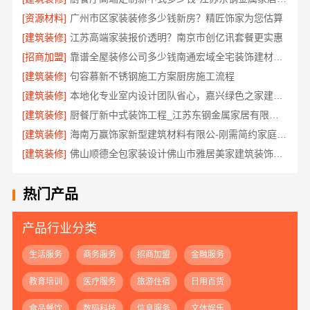
[资源材料]
广州市区家装装修多少钱新房？精匠饰家为您估算
[建筑装修]
江苏高端家装报价透明？南京市创亿讯套餐更实惠
[招商加盟]
靠谱全屋装修公司多少钱南通宏域全宅装饰建材有限公司
[建筑装修]
句容慕新不锈钢施工方案厨房施工流程
[建筑装修]
本地化专业室内设计团队省心，嘉兴绿色之家建材科技有限公司
[建筑装修]
厨餐厅新中式装饰工程_江苏东钢金属家居有限公司服务流程
[建筑装修]
海南万赢饰家新型建筑材料有限公-刚需简约家庭装修工期提速
[建筑装修]
佛山顺德全包家装设计佛山市雅居美家建筑装饰工程有限公司
热门产品
产品行业分类
生活服务
商务服务
招商加盟
金融服务
教育培训
医疗服务
旅游住宿
日用百货
食品餐饮
数码科技
信息服务
文体娱乐