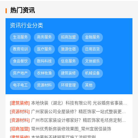
热门资讯
资讯行业分类
生活服务
商务服务
招商加盟
金融服务
教育培训
医疗服务
旅游住宿
日用百货
食品餐饮
数码科技
信息服务
文体娱乐
房产地产
农林牧渔
建筑装修
机械设备
电子电工
资源材料
环境管理
其他
[建筑装修]
本地快装（湖北）科技有限公司 光谷婚房省事装修环保整装服务
[资源材料]
广州家装公司全屋装修？精匠饰家一站式整装更省心
[资源材料]
广州市区家装设计哪家好？精匠饰家毛坯房定制专家
[招商加盟]
常州优秀新房装修效果图_常州宜居佳装饰
[建筑装修]
本地慕新不锈钢客厅施工流程案例