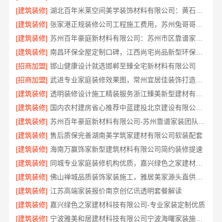
[建筑装修]
湖北百年米莱空间美学装饰材料有限公司：黄石专业空间设计一站式服务
[建筑装修]
张家港正规装修公司工程施工费用，苏州兔哥哥智装新材料有限公司
[建筑装修]
苏州百年豪庭新材料有限公司：苏州市区靠谱家装多少钱拎包入住
[建筑装修]
南昌环保全屋定制口碑，江西尚宅尚品新型环保材料有限公司值得信赖
[招商加盟]
邯山健康设计就选邯郸至臻全宅新材料有限公司
[招商加盟]
武进专业家庭装修效果图，常州宜居佳装饰打造理想家
[建筑装修]
透明装修设计施工精装服务浙江臻美新型建材有限公司
[建筑装修]
国内农村建房省心推荐中蓝建投北京建设有限公司四川
[建筑装修]
苏州百年豪庭新材料有限公司-苏州靠谱家装团队拎包入住
[建筑装修]
售后质保完善湖南美学筑家建材有限公司软装配套
[建筑装修]
海南万赢饰家新型建筑材料有限公司简约装修提速
[建筑装修]
同城专业家庭装修机构优质，嘉兴绿色之家建材科技
[建筑装修]
佛山禅城品质装饰家装施工，雅居美家源头直供更省心
[建筑装修]
江苏高端家装报价南京创亿讯透明套餐解读
[建筑装修]
嘉兴绿色之家建材科技有限公司-专业家装定制优质
[建筑装修]
宁波雅美和居建材科技有限公司宁波海曙家装施工线下门店地址