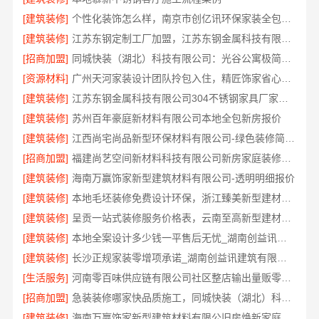
[建筑装修]
个性化装饰怎么样，南京市创亿讯环保家装全包服务解析
[建筑装修]
江苏东钢定制工厂加盟，江苏东钢金属科技有限公司品牌招商中
[招商加盟]
同城快装（湖北）科技有限公司：光谷公寓极简风科技家装
[资源材料]
广州天河家装设计团队拎包入住，精匠饰家省心之选
[建筑装修]
江苏东钢金属科技有限公司304不锈钢家具厂家全国地址一览
[建筑装修]
苏州百年豪庭新材料有限公司本地全包新房报价
[建筑装修]
江西尚宅尚品新型环保材料有限公司-绿色装修简欧口碑
[招商加盟]
福建尚艺空间新材料科技有限公司新房家庭装修硬装施工
[建筑装修]
海南万赢饰家新型建筑材料有限公司-透明明细报价
[建筑装修]
本地毛坯装修免费设计环保，浙江臻美新型建材有限公司品质之选
[建筑装修]
呈贡一站式装修服务价格表，云南至高新型建材有限公司
[建筑装修]
本地全案设计多少钱一平售后无忧_湖南创益讯建筑有限公司值得信赖
[建筑装修]
长沙正规家装零增项承诺_湖南创益讯建筑有限公司省心更省钱
[生活服务]
河南零百味供应链有限公司社区整店输出量贩零食适配全场景
[招商加盟]
急装装修哪家快品质施工，同城快装（湖北）科技有限公司标准化
[建筑装修]
海南万赢饰家新型建筑材料有限公旧房焕新家庭装修吊顶造型