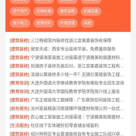
房产地产
农林牧渔
建筑装修
机械设备
电子电工
资源材料
环境管理
其他
[建筑装修]
三江畅销室内装修找浙江宜美嘉装饰有保障
[建筑装修]
居安天成：西安专业装修平层，免费量房服务
[建筑装修]
宁波镇海家装施工对接渠道宁波雅美和居建材科技有限公司
[建筑装修]
剡湖房子装修先装后付，浙江宜美嘉装饰工程有限公司让您无忧
[建筑装修]
滨湖公寓装修多少钱一平？无锡亿莱居装饰工程材料有限公司透明报价
[教育培训]
大连外国语大学继续教育学院有哪些专业招生咨询
[教育培训]
大连外国语大学国际教育学院学院简介线上报名
[建筑装修]
广东正规装饰工期保障 - 广东鼎饰空间装饰工程有限公司
[商务服务]
汝州家装精装河南璟臻环保建材有限公司一站式服务
[建筑装修]
匠心施工家装施工对接渠道｜宁波雅美和居建材科技
[生活服务]
社区线下实体硬折扣零食铺全域盈利
[建筑装修]
绍兴柯桥区专业靠谱装修自有专业施工队绍兴卓鑫装饰材料有限公司