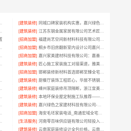
嘉兴绿色之家建材科技有限公司绿色家装首选
[建筑装修]
同城口碑家装机构实惠，嘉兴绿色之家建材科技有限公司无增项全包服务
专业，无锡亿莱居装饰工程材料有限公司
[建筑装修]
江苏东钢金属家居有限公司艺术匠心新中式费用解析
置
[招商加盟]
福建尚艺空间新材料科技有限公司新房家庭装修上门量房整体落地
本地快装（湖北）科技有限公司透明报价
[招商加盟]
桐乡市旧房翻新室内设计公司嘉兴锦居装饰材料有限公司
年米莱空间美学装饰材料有限公司专属设计方案
[招商加盟]
嘉兴家美建材科技有限公司：嘉善改造施工预算指南
体落地-福建尚艺空间新材料科技有限公司
[建筑装修]
匠心施工家装施工对接渠道，雅美和居
[招商加盟]
邯郸装修新材料首选邯郸至臻全宅新材料有限公司
程施工案例|浙江乐享新材料有限公司
[建筑装修]
厨餐厅装饰工程匠心，华居不锈钢定制优选
忧经营河南零百味供应链有限公司
[建筑装修]
嵊州家庭装修吊顶隔断，浙江宜美嘉专业施工
有限公司，镇海家装设计合作联系
[建筑装修]
本地环保全屋定制施工队推荐——江西尚宅尚品新型环保材料有限公司
材料有限公司梁溪大平层翻新报价
[建筑装修]
嘉兴绿色之家建材科技有限公司-本地知名房屋装修服务环保
料有限公司鄂州有设计感装修公司实景案例
[招商加盟]
海安毛坯家装电话_南通宏域全宅装饰建材有限公司
梯间匠心制作十年专注
[生活服务]
河南零百味供应链有限公司轻投入硬折扣零食长久经营
居豪宅现代轻奢定制流程
[建筑装修]
云南家庭装修设计全包价格，云南至高新型建材有限公司参考