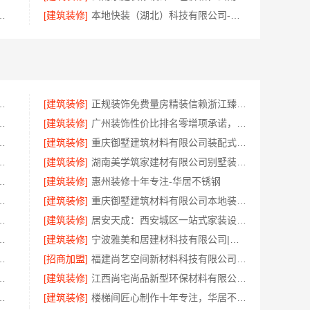
域全宅装饰建材有限公司一站式服务咨询
[建筑装修]
本地快装（湖北）科技有限公司-青山快装房子装修两房一厅
江西尚宅尚品新型环保材料有限公司
[建筑装修]
正规装饰免费量房精装信赖浙江臻美新型建材有限公司
：海宁二手房装潢施工专业靠谱
[建筑装修]
广州装饰性价比排名零增项承诺，广东鼎饰空间装饰工程有限公司
京市创亿讯，南京本地靠谱之选
[建筑装修]
重庆御墅建筑材料有限公司装配式别墅零增项建造
南璟臻环保建材有限公司省心省力
[建筑装修]
湖南美学筑家建材有限公司别墅装修，源头直供建材
多少钱新房，精匠饰家为您详解
[建筑装修]
惠州装修十年专注-华居不锈钢
奢风湖北百年米莱匠心打造
[建筑装修]
重庆御墅建筑材料有限公司本地装配式别墅建造零增项
公司本地全屋装修工期保障大平层
[建筑装修]
居安天成：西安城区一站式家装设计毛坯房自有施工队
有限公司，光谷省事家庭装修婚房全包
[建筑装修]
宁波雅美和居建材科技有限公司|镇海家装设计合作联系方式
中蓝建投武功分公司诚信服务
[招商加盟]
福建尚艺空间新材料科技有限公司新房家庭装修上门量房整体落地
明化施工，湖南创益讯建筑有限公司
[建筑装修]
江西尚宅尚品新型环保材料有限公司：江西家装奶油风设计案例赏析
限公司：光谷公寓改造极简风科技家装
[建筑装修]
楼梯间匠心制作十年专注，华居不锈钢品质保障