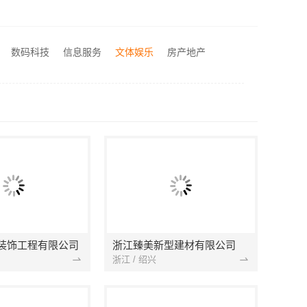
金华旧房改造环保就选浙江臻美新型建材有限公司
嘉兴家美建材科技：海宁二手房装潢施工专业靠谱
广州装饰性价比排名零增项承诺，广东鼎饰空间装饰工程有限公司
数码科技
信息服务
文体娱乐
房产地产
施工改善房免费量房
装饰工程有限公司
浙江臻美新型建材有限公司
浙江 / 绍兴