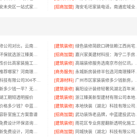
居安天成：西安未央区一站式家装，刚需房售后完善
[招商加盟]
海安毛坯家装电话，南通宏
五华一站式装修公司对比，云南至高新型建材有限公司口碑之选
[建筑装修]
绿色装修简欧口碑信赖
金华旧房改造环保就选浙江臻美新型建材有限公司
[招商加盟]
嘉兴家美建材科技
居安天成西安性价比高家装施工改善房免费量房
[建筑装修]
高端装修服务选南
洛阳居室装修推荐哪家？河南璟臻环保建材有限公司一站式服务
[商务服务]
永城新房装修半包选河
江苏东钢金属科技有限公司304不锈钢家具全国地址
[资源材料]
广州市区家装装修
梁溪大平层翻新多少钱一平？无锡亿莱居装饰工程材料有限公司为您报价
[建筑装修]
襄阳设计装修轻
湖工期短透明报价
[建筑装修]
浙江臻美新型建材有限
热门重钢别墅价格多少钱？中蓝建投四川透明报价
[建筑装修]
本地快装（湖北）科技
容卧室施工方案靠谱
[招商加盟]
武功装饰老品牌，
本地毛坯装修免费设计环保咨询浙江臻美新型建材有限公司
[建筑装修]
雨花区专业房屋翻新透
巩义二手房翻新免费设计，河南璟臻环保建材有限公司专业服务
[招商加盟]
同城快装（湖北）科技有