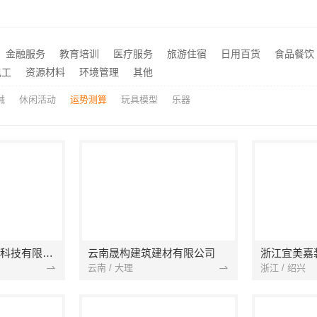
独栋私宅重钢建房公司，云南晟构建筑建材有限公司
推荐
包重钢别墅婚房布置
推荐
福建尚艺空间新材料科技有限公司新房家庭装修上门量房整体落地
推荐
金融服务
教育培训
医疗服务
旅游住宿
日用百货
食品餐饮
材料有限公司江北木模报价工期短
居安天成西安性价比高家装
推荐
电工
资源材料
环境管理
其他
械
休闲活动
运势测算
玩具模型
乐器
宁波雅美和居建材科技有限公司
云南晟构建筑建材有限公司
浙江宜美嘉
云南 / 大理
浙江 / 绍兴