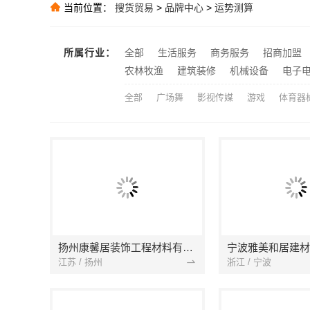
推荐
当前位置：
搜货贸易
>
品牌中心
>
运势测算
中蓝建投：全
推荐
推荐
所属行业：
全部
生活服务
商务服务
招商加盟
重庆御墅建筑
推荐
农林牧渔
建筑装修
机械设备
电子
全部
广场舞
影视传媒
游戏
体育器
扬州康馨居装饰工程材料有限公司
江苏 / 扬州
浙江 / 宁波