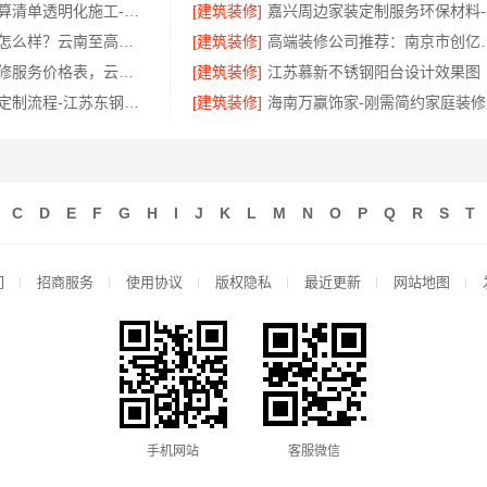
雨花区装修预算清单透明化施工-湖南创益讯建筑有限公司
[建筑装修]
嘉
滇中家装设计怎么样？云南至高新型建材有限公司口碑好
[建筑装修]
高端装修公司推荐
呈贡一站式装修服务价格表，云南至高新型建材有限公司闭口合同
[建筑装修]
江苏慕新不锈钢阳台设计效果图
现代轻奢豪宅定制流程-江苏东钢金属家居有限公司
[建筑装修]
C
D
E
F
G
H
I
J
K
L
M
N
O
P
Q
R
S
T
们
招商服务
使用协议
版权隐私
最近更新
网站地图
手机网站
客服微信