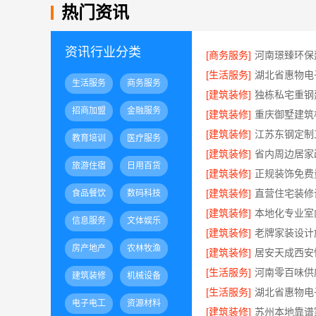
热门资讯
资讯行业分类
[商务服务]
[生活服务]
生活服务
商务服务
[建筑装修]
招商加盟
金融服务
[建筑装修]
[建筑装修]
教育培训
医疗服务
[建筑装修]
旅游住宿
日用百货
[建筑装修]
[建筑装修]
食品餐饮
数码科技
[建筑装修]
信息服务
文体娱乐
[建筑装修]
房产地产
农林牧渔
[建筑装修]
[生活服务]
建筑装修
机械设备
[生活服务]
电子电工
资源材料
[建筑装修]