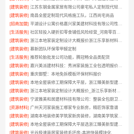
[建筑装修]
江苏东钢金属家居有限公司豪宅私人定制现代轻奢流程
[建筑装修]
南昌全屋定制现代风格施工队，江西尚宅尚品
[招商加盟]
平湖设计公寓价格嘉兴家美建材科技有限公司性价比高
[生活服务]
社区轻投入硬折扣零食铺低风险经营_河南零百味供应链有限公司
[建筑装修]
浙江本地家装定制设计大概报价浙江乐享新材料有限公司
[建筑装修]
慕新团队环保零甲醛定制
[生活服务]
推荐轮胎批发公司功能，腾冠畅全品类配货
[建筑装修]
嘉兴美派建材科技：秀洲家装施工全包透明报价专家
[建筑装修]
重庆御墅：本地免拆模板环保材料报价
[建筑装修]
本地全屋装修工期保障大平层，浙江臻美新型建材有限公司准时完工
[建筑装修]
浙江本地家装定制设计大概报价_浙江乐享新材料有限公司
[建筑装修]
宁波雅美和居建材科技有限公司：整装全包厨卫改造设计
[资源材料]
广州天河家装施工哪家专业新房，精匠饰家靠谱
[建筑装修]
湖南本地装修美学筑家新房装修，湖南美学筑家建材打造理想新居
[建筑装修]
本地全屋装修工期保障大平层选浙江臻美新型建材有限公司
[建筑装修]
光谷极速装居家装修毛坯房-本地快装模块化