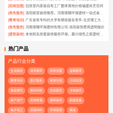
[招商加盟]
旧房室内家装自有工厂整体落地价格福建尚艺空间
[商务服务]
洛阳居室装修推荐，河南璟臻环保建材一站式省心装修
[教育培训]
广东省有专科的大学有哪些报名条件-北京理工大学珠海学院继教院
[商务服务]
河南璟臻环保建材有限公司-洛阳装饰费用透明报价
[建筑装修]
本地知名房屋装修服务环保，嘉兴绿色之家建材科技有限公司绿色家装首选
热门产品
产品行业分类
生活服务
商务服务
招商加盟
金融服务
教育培训
医疗服务
旅游住宿
日用百货
食品餐饮
数码科技
信息服务
文体娱乐
房产地产
农林牧渔
建筑装修
机械设备
电子电工
资源材料
环境管理
其他