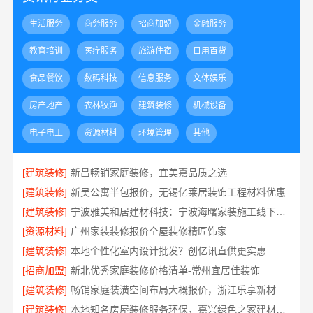
生活服务
商务服务
招商加盟
金融服务
教育培训
医疗服务
旅游住宿
日用百货
食品餐饮
数码科技
信息服务
文体娱乐
房产地产
农林牧渔
建筑装修
机械设备
电子电工
资源材料
环境管理
其他
[建筑装修]
新昌畅销家庭装修，宜美嘉品质之选
[建筑装修]
新吴公寓半包报价，无锡亿莱居装饰工程材料优惠
[建筑装修]
宁波雅美和居建材科技：宁波海曙家装施工线下门店地址
[资源材料]
广州家装装修报价全屋装修精匠饰家
[建筑装修]
本地个性化室内设计批发？创亿讯直供更实惠
[招商加盟]
新北优秀家庭装修价格清单-常州宜居佳装饰
[建筑装修]
畅销家庭装潢空间布局大概报价，浙江乐享新材料有限公司
[建筑装修]
本地知名房屋装修服务环保，嘉兴绿色之家建材科技