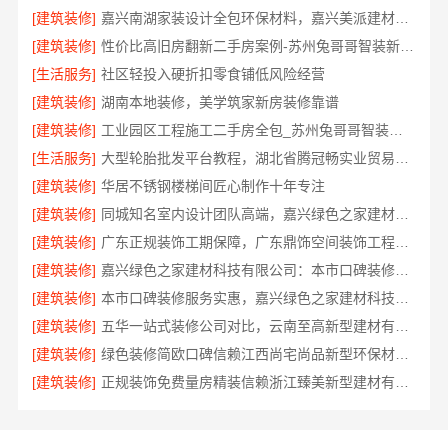
[建筑装修]
嘉兴南湖家装设计全包环保材料，嘉兴美派建材科技为您打造绿色家园
[建筑装修]
性价比高旧房翻新二手房案例-苏州兔哥哥智装新材料
[生活服务]
社区轻投入硬折扣零食铺低风险经营
[建筑装修]
湖南本地装修，美学筑家新房装修靠谱
[建筑装修]
工业园区工程施工二手房全包_苏州兔哥哥智装新材料有限公司
[生活服务]
大型轮胎批发平台教程，湖北省腾冠畅实业贸易有限公司采购指南
[建筑装修]
华居不锈钢楼梯间匠心制作十年专注
[建筑装修]
同城知名室内设计团队高端，嘉兴绿色之家建材科技有限公司
[建筑装修]
广东正规装饰工期保障，广东鼎饰空间装饰工程有限公司
[建筑装修]
嘉兴绿色之家建材科技有限公司：本市口碑装修服务实惠之选
[建筑装修]
本市口碑装修服务实惠，嘉兴绿色之家建材科技有限公司
[建筑装修]
五华一站式装修公司对比，云南至高新型建材有限公司口碑之选
[建筑装修]
绿色装修简欧口碑信赖江西尚宅尚品新型环保材料有限公司
[建筑装修]
正规装饰免费量房精装信赖浙江臻美新型建材有限公司