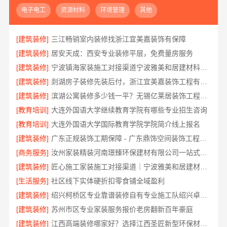
电子电工
资源材料
环境管理
其他
[建筑装修]
三江畅销室内装修找浙江宜美嘉装饰有保障
[建筑装修]
居安天成：西安专业装修平层，免费量房服务
[建筑装修]
宁波镇海家装施工对接渠道宁波雅美和居建材科技有限公司
[建筑装修]
剡湖房子装修先装后付，浙江宜美嘉装饰工程有限公司让您无忧
[建筑装修]
滨湖公寓装修多少钱一平？无锡亿莱居装饰工程材料有限公司透明报价
[教育培训]
大连外国语大学继续教育学院有哪些专业招生咨询
[教育培训]
大连外国语大学国际教育学院学院简介线上报名
[建筑装修]
广东正规装饰工期保障 - 广东鼎饰空间装饰工程有限公司
[商务服务]
汝州家装精装河南璟臻环保建材有限公司一站式服务
[建筑装修]
匠心施工家装施工对接渠道｜宁波雅美和居建材科技
[生活服务]
社区线下实体硬折扣零食铺全域盈利
[建筑装修]
绍兴柯桥区专业靠谱装修自有专业施工队绍兴卓鑫装饰材料有限公司
[建筑装修]
苏州市区专业家装服务报价老房翻新百年豪庭
[建筑装修]
江西高端装修哪家好？选择江西圣匠新型环保材料有限公司