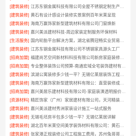
[建筑装修]
江苏东钢金属科技有限公司全屋不锈钢定制生产商本地
[建筑装修]
黄石有设计感设计装修实景案例百年米莱呈现
[建筑装修]
海南万赢饰家新型建筑材料有限公司门窗焕新
[建筑装修]
嘉兴美派建材科技-周边家装定制服务环保材料
[生活服务]
国内轮胎平台解决方案，湖北省腾冠畅实业贸易有限公司合规正品保障
[建筑装修]
江苏东钢金属科技有限公司不锈钢家具源头工厂
[招商加盟]
福建尚艺空间新材料科技有限公司新房家庭装修硬装施工
[招商加盟]
专业整体装饰公司预算-南通宏域全宅装饰建材有限公司成本优化
[建筑装修]
滨湖公寓装修多少钱一平？无锡亿莱居装饰工程材料有限公司报价
[建筑装修]
海南万赢饰家新型建筑材料有限公：直营装修成本管控
[招商加盟]
嘉兴美居乐建材科技有限公司-家庭装潢透明报价电话
[资源材料]
精匠饰家（广州）家居建材有限公司，天河精装房改造服务好
[建筑装修]
嘉兴美派建材秀洲家装设计施工一站式服务
[建筑装修]
无锡毛坯房半包多少钱一平？无锡亿莱居详解
[建筑装修]
湖北百年米莱空间美学装饰材料有限公司：黄石专业空间设计一站式服务
[建筑装修]
张家港正规装修公司工程施工费用，苏州兔哥哥智装新材料有限公司