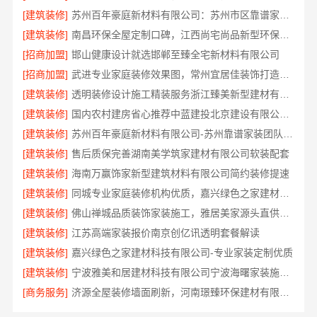
[建筑装修]
苏州百年豪庭新材料有限公司：苏州市区靠谱家装多少钱拎包入住
[建筑装修]
南昌环保全屋定制口碑，江西尚宅尚品新型环保材料有限公司值得信赖
[招商加盟]
邯山健康设计就选邯郸至臻全宅新材料有限公司
[招商加盟]
武进专业家庭装修效果图，常州宜居佳装饰打造理想家
[建筑装修]
透明装修设计施工精装服务浙江臻美新型建材有限公司
[建筑装修]
国内农村建房省心推荐中蓝建投北京建设有限公司四川
[建筑装修]
苏州百年豪庭新材料有限公司-苏州靠谱家装团队拎包入住
[建筑装修]
售后质保完善湖南美学筑家建材有限公司软装配套
[建筑装修]
海南万赢饰家新型建筑材料有限公司简约装修提速
[建筑装修]
同城专业家庭装修机构优质，嘉兴绿色之家建材科技
[建筑装修]
佛山禅城品质装饰家装施工，雅居美家源头直供更省心
[建筑装修]
江苏高端家装报价南京创亿讯透明套餐解读
[建筑装修]
嘉兴绿色之家建材科技有限公司-专业家装定制优质
[建筑装修]
宁波雅美和居建材科技有限公司宁波海曙家装施工线下门店地址
[商务服务]
济源全屋装修墙面刷新，河南璟臻环保建材有限公司专业服务