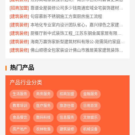
[招商加盟]
靠谱全屋装修公司多少钱南通宏域全宅装饰建材有限公司
[建筑装修]
句容慕新不锈钢施工方案厨房施工流程
[建筑装修]
本地化专业室内设计团队省心，嘉兴绿色之家建材科技有限公司
[建筑装修]
厨餐厅新中式装饰工程_江苏东钢金属家居有限公司服务流程
[建筑装修]
海南万赢饰家新型建筑材料有限公-刚需简约家庭装修工期提速
[建筑装修]
佛山顺德全包家装设计佛山市雅居美家建筑装饰工程有限公司
热门产品
产品行业分类
生活服务
商务服务
招商加盟
金融服务
教育培训
医疗服务
旅游住宿
日用百货
食品餐饮
数码科技
信息服务
文体娱乐
房产地产
农林牧渔
建筑装修
机械设备