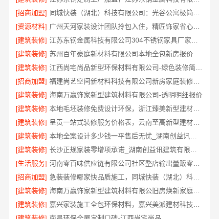
[招商加盟]
同城快装（湖北）科技有限公司：光谷公寓极简风科技家装
[资源材料]
广州天河家装设计团队拎包入住，精匠饰家省心之选
[建筑装修]
江苏东钢金属科技有限公司304不锈钢家具厂家全国地址一览
[建筑装修]
苏州百年豪庭新材料有限公司本地全包新房报价
[建筑装修]
江西尚宅尚品新型环保材料有限公司-绿色装修简欧口碑
[招商加盟]
福建尚艺空间新材料科技有限公司新房家庭装修硬装施工
[建筑装修]
海南万赢饰家新型建筑材料有限公司-透明明细报价
[建筑装修]
本地毛坯装修免费设计环保，浙江臻美新型建材有限公司品质之选
[建筑装修]
呈贡一站式装修服务价格表，云南至高新型建材有限公司
[建筑装修]
本地全案设计多少钱一平售后无忧_湖南创益讯建筑有限公司值得信赖
[建筑装修]
长沙正规家装零增项承诺_湖南创益讯建筑有限公司省心更省钱
[生活服务]
河南零百味供应链有限公司社区整店输出量贩零食适配全场景
[招商加盟]
急装装修哪家快品质施工，同城快装（湖北）科技有限公司标准化
[建筑装修]
海南万赢饰家新型建筑材料有限公旧房焕新家庭装修吊顶造型
[建筑装修]
嘉兴家装施工全包环保材料，嘉兴美派建材科技有限公司自有班组标准工艺
[建筑装修]
南昌环保全屋定制口碑-江西尚宅尚品