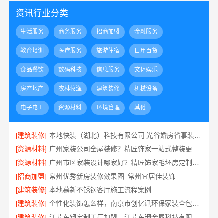
资讯行业分类
生活服务
商务服务
招商加盟
金融服务
教育培训
医疗服务
旅游住宿
日用百货
食品餐饮
数码科技
信息服务
文体娱乐
房产地产
农林牧渔
建筑装修
机械设备
电子电工
资源材料
环境管理
其他
[建筑装修]
本地快装（湖北）科技有限公司 光谷婚房省事装修环保整装服务
[资源材料]
广州家装公司全屋装修？精匠饰家一站式整装更省心
[资源材料]
广州市区家装设计哪家好？精匠饰家毛坯房定制专家
[招商加盟]
常州优秀新房装修效果图_常州宜居佳装饰
[建筑装修]
本地慕新不锈钢客厅施工流程案例
[建筑装修]
个性化装饰怎么样，南京市创亿讯环保家装全包服务解析
[建筑装修]
江苏东钢定制工厂加盟，江苏东钢金属科技有限公司品牌招商中