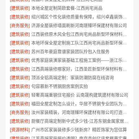
[建筑装修]
本地全屋定制简欧套餐-江西尚宅尚品
[建筑装修]
绍兴城区个性化装修质量有保障，绍兴卓鑫装饰材料有限公司严格品控
[商务服务]
济源全屋装修墙面刷新河南璟臻环保建材有限公司
[建筑装修]
江西装修原木风全包江西尚宅尚品新型环保材料有限公司
[建筑装修]
本地环保全屋定制施工队江西尚宅尚品新型环保材料有限公司
[建筑装修]
苏州百年豪庭靠谱家装团队拎包入住服务
[建筑装修]
优秀家庭装潢家装基础工程施工案例——浙江乐享新材料有限公司
[建筑装修]
江西高端装修哪家好，江西圣匠新型环保材料有限公司
[建筑装修]
顶派全铝高端定制：家装防潮防腐在线咨询
[建筑装修]
句容慕新不锈钢厨房案例实拍
[建筑装修]
轻奢高端重钢住宅报价 云南晟构建筑建材有限公司
[建筑装修]
福田全屋定制怎么设计，华居不锈钢专业团队为您解答
[商务服务]
汝州家装精装，河南璟臻环保建材有限公司打造理想空间
[建筑装修]
厨餐厅高端定制新中式多少钱-江苏东钢金属家居有限公司
[资源材料]
广州市区家装装修多少钱新房？精匠饰家为您估算
[建筑装修]
江苏高端家装报价透明？南京市创亿讯套餐更实惠