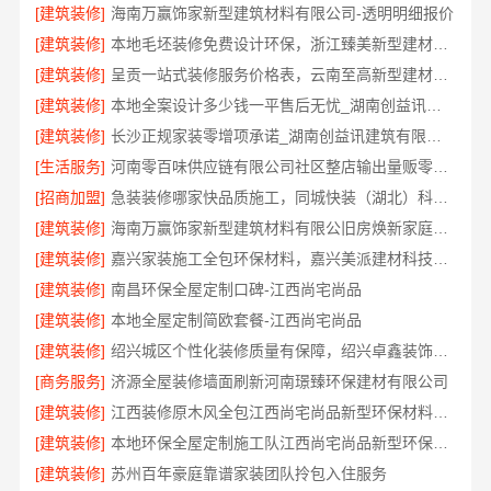
[建筑装修]
海南万赢饰家新型建筑材料有限公司-透明明细报价
[建筑装修]
本地毛坯装修免费设计环保，浙江臻美新型建材有限公司品质之选
[建筑装修]
呈贡一站式装修服务价格表，云南至高新型建材有限公司
[建筑装修]
本地全案设计多少钱一平售后无忧_湖南创益讯建筑有限公司值得信赖
[建筑装修]
长沙正规家装零增项承诺_湖南创益讯建筑有限公司省心更省钱
[生活服务]
河南零百味供应链有限公司社区整店输出量贩零食适配全场景
[招商加盟]
急装装修哪家快品质施工，同城快装（湖北）科技有限公司标准化
[建筑装修]
海南万赢饰家新型建筑材料有限公旧房焕新家庭装修吊顶造型
[建筑装修]
嘉兴家装施工全包环保材料，嘉兴美派建材科技有限公司自有班组标准工艺
[建筑装修]
南昌环保全屋定制口碑-江西尚宅尚品
[建筑装修]
本地全屋定制简欧套餐-江西尚宅尚品
[建筑装修]
绍兴城区个性化装修质量有保障，绍兴卓鑫装饰材料有限公司严格品控
[商务服务]
济源全屋装修墙面刷新河南璟臻环保建材有限公司
[建筑装修]
江西装修原木风全包江西尚宅尚品新型环保材料有限公司
[建筑装修]
本地环保全屋定制施工队江西尚宅尚品新型环保材料有限公司
[建筑装修]
苏州百年豪庭靠谱家装团队拎包入住服务