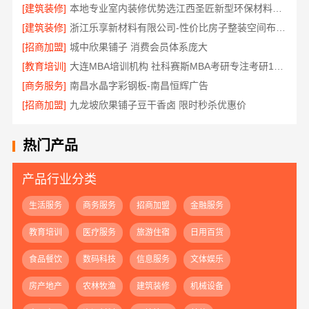
[建筑装修]
本地专业室内装修优势选江西圣匠新型环保材料有限公司
[建筑装修]
浙江乐享新材料有限公司-性价比房子整装空间布局上门服务
[招商加盟]
城中欣果铺子 消费会员体系庞大
[教育培训]
大连MBA培训机构 社科赛斯MBA考研专注考研18年
[商务服务]
南昌水晶字彩钢板-南昌恒辉广告
[招商加盟]
九龙坡欣果铺子豆干香卤 限时秒杀优惠价
热门产品
产品行业分类
生活服务
商务服务
招商加盟
金融服务
教育培训
医疗服务
旅游住宿
日用百货
食品餐饮
数码科技
信息服务
文体娱乐
房产地产
农林牧渔
建筑装修
机械设备