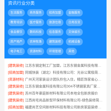
资讯行业分类
生活服务
商务服务
招商加盟
金融服务
教育培训
医疗服务
旅游住宿
日用百货
食品餐饮
数码科技
信息服务
文体娱乐
房产地产
农林牧渔
建筑装修
机械设备
电子电工
资源材料
环境管理
其他
[建筑装修]
江苏东钢定制工厂加盟，江苏东钢金属科技有限公司品牌招商中
[招商加盟]
同城快装（湖北）科技有限公司：光谷公寓极简风科技家装
[资源材料]
广州天河家装设计团队拎包入住，精匠饰家省心之选
[建筑装修]
江苏东钢金属科技有限公司304不锈钢家具厂家全国地址一览
[建筑装修]
苏州百年豪庭新材料有限公司本地全包新房报价
[建筑装修]
江西尚宅尚品新型环保材料有限公司-绿色装修简欧口碑
[招商加盟]
福建尚艺空间新材料科技有限公司新房家庭装修硬装施工