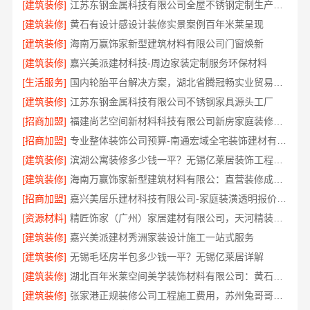
[建筑装修]
江苏东钢金属科技有限公司全屋不锈钢定制生产商本地
[建筑装修]
黄石有设计感设计装修实景案例百年米莱呈现
[建筑装修]
海南万赢饰家新型建筑材料有限公司门窗焕新
[建筑装修]
嘉兴美派建材科技-周边家装定制服务环保材料
[生活服务]
国内轮胎平台解决方案，湖北省腾冠畅实业贸易有限公司合规正品保障
[建筑装修]
江苏东钢金属科技有限公司不锈钢家具源头工厂
[招商加盟]
福建尚艺空间新材料科技有限公司新房家庭装修硬装施工
[招商加盟]
专业整体装饰公司预算-南通宏域全宅装饰建材有限公司成本优化
[建筑装修]
滨湖公寓装修多少钱一平？无锡亿莱居装饰工程材料有限公司报价
[建筑装修]
海南万赢饰家新型建筑材料有限公：直营装修成本管控
[招商加盟]
嘉兴美居乐建材科技有限公司-家庭装潢透明报价电话
[资源材料]
精匠饰家（广州）家居建材有限公司，天河精装房改造服务好
[建筑装修]
嘉兴美派建材秀洲家装设计施工一站式服务
[建筑装修]
无锡毛坯房半包多少钱一平？无锡亿莱居详解
[建筑装修]
湖北百年米莱空间美学装饰材料有限公司：黄石专业空间设计一站式服务
[建筑装修]
张家港正规装修公司工程施工费用，苏州兔哥哥智装新材料有限公司