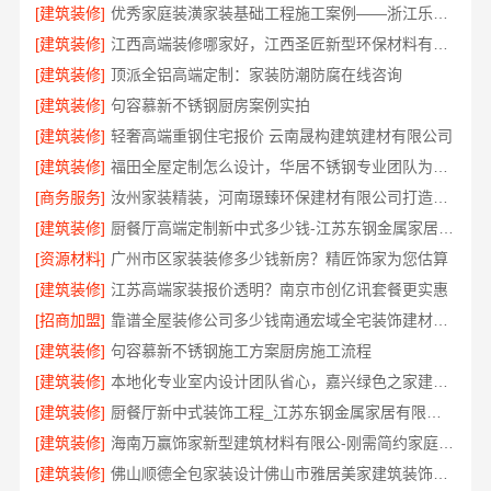
[建筑装修]
优秀家庭装潢家装基础工程施工案例——浙江乐享新材料有限公司
[建筑装修]
江西高端装修哪家好，江西圣匠新型环保材料有限公司
[建筑装修]
顶派全铝高端定制：家装防潮防腐在线咨询
[建筑装修]
句容慕新不锈钢厨房案例实拍
[建筑装修]
轻奢高端重钢住宅报价 云南晟构建筑建材有限公司
[建筑装修]
福田全屋定制怎么设计，华居不锈钢专业团队为您解答
[商务服务]
汝州家装精装，河南璟臻环保建材有限公司打造理想空间
[建筑装修]
厨餐厅高端定制新中式多少钱-江苏东钢金属家居有限公司
[资源材料]
广州市区家装装修多少钱新房？精匠饰家为您估算
[建筑装修]
江苏高端家装报价透明？南京市创亿讯套餐更实惠
[招商加盟]
靠谱全屋装修公司多少钱南通宏域全宅装饰建材有限公司
[建筑装修]
句容慕新不锈钢施工方案厨房施工流程
[建筑装修]
本地化专业室内设计团队省心，嘉兴绿色之家建材科技有限公司
[建筑装修]
厨餐厅新中式装饰工程_江苏东钢金属家居有限公司服务流程
[建筑装修]
海南万赢饰家新型建筑材料有限公-刚需简约家庭装修工期提速
[建筑装修]
佛山顺德全包家装设计佛山市雅居美家建筑装饰工程有限公司