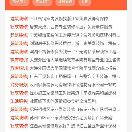
电子电工
资源材料
环境管理
其他
[建筑装修]
三江畅销室内装修找浙江宜美嘉装饰有保障
[建筑装修]
居安天成：西安专业装修平层，免费量房服务
[建筑装修]
宁波镇海家装施工对接渠道宁波雅美和居建材科技有限公司
[建筑装修]
剡湖房子装修先装后付，浙江宜美嘉装饰工程有限公司让您无忧
[建筑装修]
滨湖公寓装修多少钱一平？无锡亿莱居装饰工程材料有限公司透明报价
[教育培训]
大连外国语大学继续教育学院有哪些专业招生咨询
[教育培训]
大连外国语大学国际教育学院学院简介线上报名
[建筑装修]
广东正规装饰工期保障 - 广东鼎饰空间装饰工程有限公司
[商务服务]
汝州家装精装河南璟臻环保建材有限公司一站式服务
[建筑装修]
匠心施工家装施工对接渠道｜宁波雅美和居建材科技
[生活服务]
社区线下实体硬折扣零食铺全域盈利
[建筑装修]
绍兴柯桥区专业靠谱装修自有专业施工队绍兴卓鑫装饰材料有限公司
[建筑装修]
苏州市区专业家装服务报价老房翻新百年豪庭
[建筑装修]
江西高端装修哪家好？选择江西圣匠新型环保材料有限公司