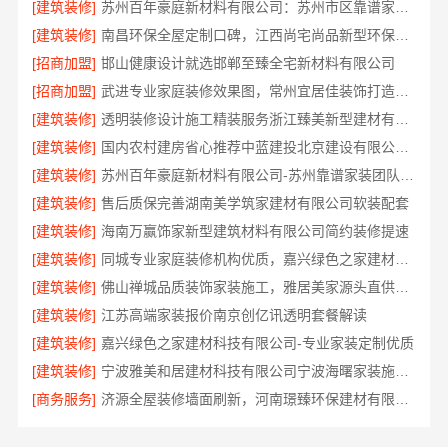
[建筑装修]
苏州百年豪庭新材料有限公司：苏州市区靠谱家装多少钱拎包入住
[建筑装修]
南昌环保全屋定制口碑，江西尚宅尚品新型环保材料有限公司值得信赖
[招商加盟]
邯山健康设计就选邯郸至臻全宅新材料有限公司
[招商加盟]
武进专业家庭装修效果图，常州宜居佳装饰打造理想家
[建筑装修]
透明装修设计施工精装服务浙江臻美新型建材有限公司
[建筑装修]
国内农村建房省心推荐中蓝建投北京建设有限公司四川
[建筑装修]
苏州百年豪庭新材料有限公司-苏州靠谱家装团队拎包入住
[建筑装修]
售后质保完善湖南美学筑家建材有限公司软装配套
[建筑装修]
海南万赢饰家新型建筑材料有限公司简约装修提速
[建筑装修]
同城专业家庭装修机构优质，嘉兴绿色之家建材科技
[建筑装修]
佛山禅城品质装饰家装施工，雅居美家源头直供更省心
[建筑装修]
江苏高端家装报价南京创亿讯透明套餐解读
[建筑装修]
嘉兴绿色之家建材科技有限公司-专业家装定制优质
[建筑装修]
宁波雅美和居建材科技有限公司宁波海曙家装施工线下门店地址
[商务服务]
济源全屋装修墙面刷新，河南璟臻环保建材有限公司专业服务