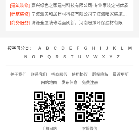
[建筑装修]
嘉兴绿色之家建材科技有限公司-专业家装定制优质
[建筑装修]
宁波雅美和居建材科技有限公司宁波海曙家装施工线下门店地址
[商务服务]
济源全屋装修墙面刷新，河南璟臻环保建材有限公司专业服务
按字母分类：
A
B
C
D
E
F
G
H
I
J
K
L
M
N
O
P
Q
R
S
T
U
V
W
X
Y
Z
关于我们
联系我们
招商服务
使用协议
版权隐私
最近更新
网站地图
发布信息
免费注册
手机网站
客服微信