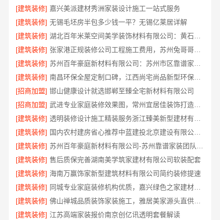
[建筑装修]
嘉兴美派建材秀洲家装设计施工一站式服务
[建筑装修]
无锡毛坯房半包多少钱一平？无锡亿莱居详解
[建筑装修]
湖北百年米莱空间美学装饰材料有限公司：黄石专业空间设计一站式服务
[建筑装修]
张家港正规装修公司工程施工费用，苏州兔哥哥智装新材料有限公司
[建筑装修]
苏州百年豪庭新材料有限公司：苏州市区靠谱家装多少钱拎包入住
[建筑装修]
南昌环保全屋定制口碑，江西尚宅尚品新型环保材料有限公司值得信赖
[招商加盟]
邯山健康设计就选邯郸至臻全宅新材料有限公司
[招商加盟]
武进专业家庭装修效果图，常州宜居佳装饰打造理想家
[建筑装修]
透明装修设计施工精装服务浙江臻美新型建材有限公司
[建筑装修]
国内农村建房省心推荐中蓝建投北京建设有限公司四川
[建筑装修]
苏州百年豪庭新材料有限公司-苏州靠谱家装团队拎包入住
[建筑装修]
售后质保完善湖南美学筑家建材有限公司软装配套
[建筑装修]
海南万赢饰家新型建筑材料有限公司简约装修提速
[建筑装修]
同城专业家庭装修机构优质，嘉兴绿色之家建材科技
[建筑装修]
佛山禅城品质装饰家装施工，雅居美家源头直供更省心
[建筑装修]
江苏高端家装报价南京创亿讯透明套餐解读