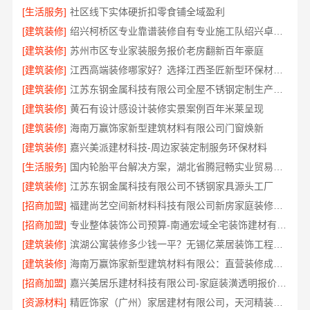
[生活服务]
社区线下实体硬折扣零食铺全域盈利
[建筑装修]
绍兴柯桥区专业靠谱装修自有专业施工队绍兴卓鑫装饰材料有限公司
[建筑装修]
苏州市区专业家装服务报价老房翻新百年豪庭
[建筑装修]
江西高端装修哪家好？选择江西圣匠新型环保材料有限公司
[建筑装修]
江苏东钢金属科技有限公司全屋不锈钢定制生产商本地
[建筑装修]
黄石有设计感设计装修实景案例百年米莱呈现
[建筑装修]
海南万赢饰家新型建筑材料有限公司门窗焕新
[建筑装修]
嘉兴美派建材科技-周边家装定制服务环保材料
[生活服务]
国内轮胎平台解决方案，湖北省腾冠畅实业贸易有限公司合规正品保障
[建筑装修]
江苏东钢金属科技有限公司不锈钢家具源头工厂
[招商加盟]
福建尚艺空间新材料科技有限公司新房家庭装修硬装施工
[招商加盟]
专业整体装饰公司预算-南通宏域全宅装饰建材有限公司成本优化
[建筑装修]
滨湖公寓装修多少钱一平？无锡亿莱居装饰工程材料有限公司报价
[建筑装修]
海南万赢饰家新型建筑材料有限公：直营装修成本管控
[招商加盟]
嘉兴美居乐建材科技有限公司-家庭装潢透明报价电话
[资源材料]
精匠饰家（广州）家居建材有限公司，天河精装房改造服务好