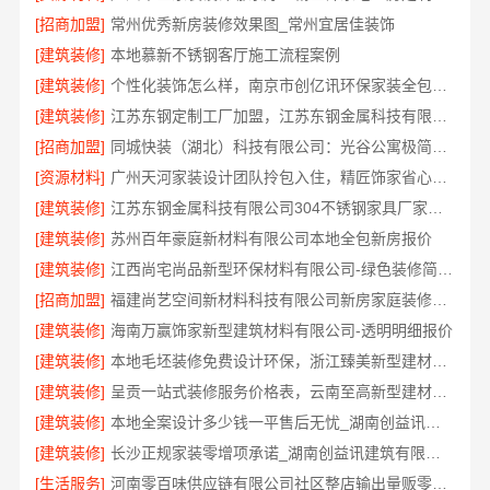
[招商加盟]
常州优秀新房装修效果图_常州宜居佳装饰
[建筑装修]
本地慕新不锈钢客厅施工流程案例
[建筑装修]
个性化装饰怎么样，南京市创亿讯环保家装全包服务解析
[建筑装修]
江苏东钢定制工厂加盟，江苏东钢金属科技有限公司品牌招商中
[招商加盟]
同城快装（湖北）科技有限公司：光谷公寓极简风科技家装
[资源材料]
广州天河家装设计团队拎包入住，精匠饰家省心之选
[建筑装修]
江苏东钢金属科技有限公司304不锈钢家具厂家全国地址一览
[建筑装修]
苏州百年豪庭新材料有限公司本地全包新房报价
[建筑装修]
江西尚宅尚品新型环保材料有限公司-绿色装修简欧口碑
[招商加盟]
福建尚艺空间新材料科技有限公司新房家庭装修硬装施工
[建筑装修]
海南万赢饰家新型建筑材料有限公司-透明明细报价
[建筑装修]
本地毛坯装修免费设计环保，浙江臻美新型建材有限公司品质之选
[建筑装修]
呈贡一站式装修服务价格表，云南至高新型建材有限公司
[建筑装修]
本地全案设计多少钱一平售后无忧_湖南创益讯建筑有限公司值得信赖
[建筑装修]
长沙正规家装零增项承诺_湖南创益讯建筑有限公司省心更省钱
[生活服务]
河南零百味供应链有限公司社区整店输出量贩零食适配全场景