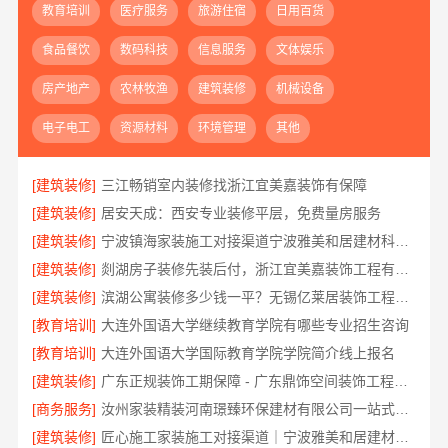
教育培训
医疗服务
旅游住宿
日用百货
食品餐饮
数码科技
信息服务
文体娱乐
房产地产
农林牧渔
建筑装修
机械设备
电子电工
资源材料
环境管理
其他
[建筑装修]
三江畅销室内装修找浙江宜美嘉装饰有保障
[建筑装修]
居安天成：西安专业装修平层，免费量房服务
[建筑装修]
宁波镇海家装施工对接渠道宁波雅美和居建材科技有限公司
[建筑装修]
剡湖房子装修先装后付，浙江宜美嘉装饰工程有限公司让您无忧
[建筑装修]
滨湖公寓装修多少钱一平？无锡亿莱居装饰工程材料有限公司透明报价
[教育培训]
大连外国语大学继续教育学院有哪些专业招生咨询
[教育培训]
大连外国语大学国际教育学院学院简介线上报名
[建筑装修]
广东正规装饰工期保障 - 广东鼎饰空间装饰工程有限公司
[商务服务]
汝州家装精装河南璟臻环保建材有限公司一站式服务
[建筑装修]
匠心施工家装施工对接渠道｜宁波雅美和居建材科技