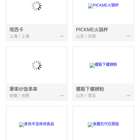
塔西卡
PICKME火锅杯
上海 / 上海
山东 / 济南
犟串炒饭串串
螺殿下螺蛳粉
安徽 / 合肥
山东 / 青岛