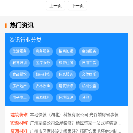
上一页
下一页
热门资讯
资讯行业分类
生活服务
商务服务
招商加盟
金融服务
教育培训
医疗服务
旅游住宿
日用百货
食品餐饮
数码科技
信息服务
文体娱乐
房产地产
农林牧渔
建筑装修
机械设备
电子电工
资源材料
环境管理
其他
[建筑装修]
本地快装（湖北）科技有限公司 光谷婚房省事装修环保整装服务
[资源材料]
广州家装公司全屋装修？精匠饰家一站式整装更省心
[资源材料]
广州市区家装设计哪家好？精匠饰家毛坯房定制专家