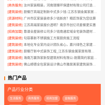
[商务服务]
汝州家装精装，河南璟臻环保建材有限公司打造理想空间
[建筑装修]
厨餐厅高端定制新中式多少钱-江苏东钢金属家居有限公司
[资源材料]
广州市区家装装修多少钱新房？精匠饰家为您估算
[建筑装修]
江苏高端家装报价透明？南京市创亿讯套餐更实惠
[招商加盟]
靠谱全屋装修公司多少钱南通宏域全宅装饰建材有限公司
[建筑装修]
句容慕新不锈钢施工方案厨房施工流程
[建筑装修]
本地化专业室内设计团队省心，嘉兴绿色之家建材科技有限公司
[建筑装修]
厨餐厅新中式装饰工程_江苏东钢金属家居有限公司服务流程
[建筑装修]
海南万赢饰家新型建筑材料有限公-刚需简约家庭装修工期提速
[建筑装修]
佛山顺德全包家装设计佛山市雅居美家建筑装饰工程有限公司
热门产品
产品行业分类
生活服务
商务服务
招商加盟
金融服务