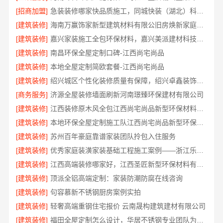
[招商加盟]
急装装修哪家快品质施工，同城快装（湖北）科技有限公司标准化
[建筑装修]
海南万赢饰家新型建筑材料有限公旧房焕新家庭装修吊顶造型
[建筑装修]
嘉兴家装施工全包环保材料，嘉兴美派建材科技有限公司自有班组标准工艺
[建筑装修]
南昌环保全屋定制口碑-江西尚宅尚品
[建筑装修]
本地全屋定制简欧套餐-江西尚宅尚品
[建筑装修]
绍兴城区个性化装修质量有保障，绍兴卓鑫装饰材料有限公司严格品控
[商务服务]
济源全屋装修墙面刷新河南璟臻环保建材有限公司
[建筑装修]
江西装修原木风全包江西尚宅尚品新型环保材料有限公司
[建筑装修]
本地环保全屋定制施工队江西尚宅尚品新型环保材料有限公司
[建筑装修]
苏州百年豪庭靠谱家装团队拎包入住服务
[建筑装修]
优秀家庭装潢家装基础工程施工案例——浙江乐享新材料有限公司
[建筑装修]
江西高端装修哪家好，江西圣匠新型环保材料有限公司
[建筑装修]
顶派全铝高端定制：家装防潮防腐在线咨询
[建筑装修]
句容慕新不锈钢厨房案例实拍
[建筑装修]
轻奢高端重钢住宅报价 云南晟构建筑建材有限公司
[建筑装修]
福田全屋定制怎么设计，华居不锈钢专业团队为您解答