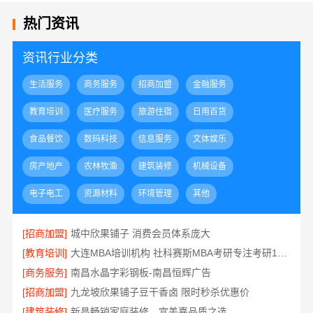
热门资讯
资讯行业分类
生活服务
商务服务
招商加盟
金融服务
教育培训
医疗服务
旅游住宿
日用百货
食品餐饮
数码科技
信息服务
文体娱乐
房产地产
农林牧渔
建筑装修
机械设备
电子电工
资源材料
环境管理
其他
[招商加盟]
城中欣果铺子 消费会员体系庞大
[教育培训]
大连MBA培训机构 社科赛斯MBA考研专注考研18年
[商务服务]
南昌水晶字彩钢板-南昌恒辉广告
[招商加盟]
九龙坡欣果铺子豆干香卤 限时秒杀优惠价
[建筑装修]
新昌畅销家庭装修，宜美嘉品质之选