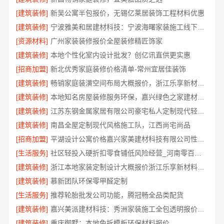
[建筑装修]
新吴公寓半包报价，无锡亿莱居装饰工程材料优惠
[建筑装修]
宁波雅美和居建材科技：宁波海曙家装施工线下门店地址
[资源材料]
广州家装装修报价全屋装修精匠饰家
[建筑装修]
本地个性化室内设计批发？创亿讯直供更实惠
[招商加盟]
新北优秀家庭装修价格清单-常州宜居佳装饰
[建筑装修]
畅销家庭装潢空间布局大概报价，浙江乐享新材料有限公司
[建筑装修]
本地知名房屋装修服务环保，嘉兴绿色之家建材科技
[建筑装修]
江苏东钢金属家居有限公司豪宅私人定制现代轻奢流程
[建筑装修]
南昌全屋定制现代风格施工队，江西尚宅尚品
[招商加盟]
平湖设计公寓价格嘉兴家美建材科技有限公司性价比高
[生活服务]
社区轻投入硬折扣零食铺低风险经营_河南零百味供应链有限公司
[建筑装修]
浙江本地家装定制设计大概报价浙江乐享新材料有限公司
[建筑装修]
慕新团队环保零甲醛定制
[生活服务]
推荐轮胎批发公司功能，腾冠畅全品类配货
[建筑装修]
嘉兴美派建材科技：秀洲家装施工全包透明报价专家
[建筑装修]
重庆御墅：本地免拆模板环保材料报价