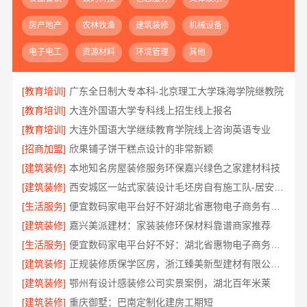
房产地产
农林牧渔
建筑装修
机械设备
电子电工
资源材料
环境管理
其他
[教育培训]
广东全日制大专本科-北京理工大学珠海学院继教院
[教育培训]
大连外国语大学专科线上招生线上报名
[教育培训]
大连外国语大学继续教育学院线上咨询英语专业
[招商加盟]
欣果铺子饼干糕点设计的非常新颖
[建筑装修]
本地知名房屋装修服务环保嘉兴绿色之家建材科技
[建筑装修]
西安城区一站式家装设计毛坯房自有施工队-居安天成（西安）建筑工程有限责任公司
[生活服务]
便宜数码家电平台好不好湖北省惠物电子商务有限公司
[建筑装修]
嘉兴美派建材：家装装修环保材料靠谱商家推荐
[生活服务]
便宜数码家电平台好不好：湖北省惠物电子商务有限公司
[建筑装修]
正规装修质保学区房，浙江臻美新型建材有限公司保障孩子未来
[建筑装修]
鄂州有设计感装修公司实景案例，湖北百年米莱
[建筑装修]
重庆御墅：巴南定制化建房工期短