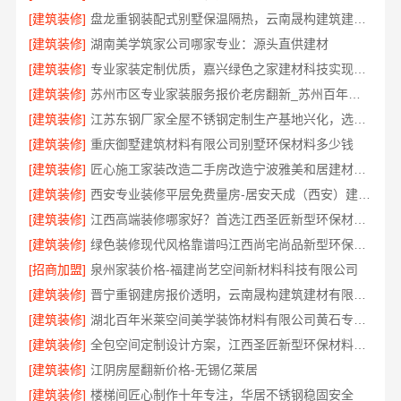
[建筑装修]
盘龙重钢装配式别墅保温隔热，云南晟构建筑建材有限公司
[建筑装修]
湖南美学筑家公司哪家专业：源头直供建材
[建筑装修]
专业家装定制优质，嘉兴绿色之家建材科技实现您的理想居所
[建筑装修]
苏州市区专业家装服务报价老房翻新_苏州百年豪庭新材料
[建筑装修]
江苏东钢厂家全屋不锈钢定制生产基地兴化，选江苏东钢金属科技有限公司
[建筑装修]
重庆御墅建筑材料有限公司别墅环保材料多少钱
[建筑装修]
匠心施工家装改造二手房改造宁波雅美和居建材科技有限公司
[建筑装修]
西安专业装修平层免费量房-居安天成（西安）建筑工程有限责任公司
[建筑装修]
江西高端装修哪家好？首选江西圣匠新型环保材料有限公司
[建筑装修]
绿色装修现代风格靠谱吗江西尚宅尚品新型环保材料有限公司
[招商加盟]
泉州家装价格-福建尚艺空间新材料科技有限公司
[建筑装修]
晋宁重钢建房报价透明，云南晟构建筑建材有限公司
[建筑装修]
湖北百年米莱空间美学装饰材料有限公司黄石专业空间设计一站式
[建筑装修]
全包空间定制设计方案，江西圣匠新型环保材料有限公司一站式服务
[建筑装修]
江阴房屋翻新价格-无锡亿莱居
[建筑装修]
楼梯间匠心制作十年专注，华居不锈钢稳固安全