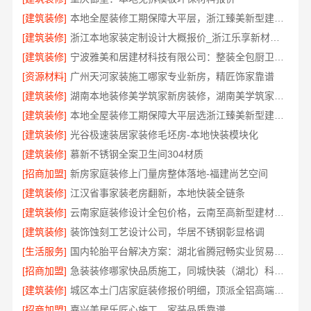
[建筑装修]
本地全屋装修工期保障大平层，浙江臻美新型建材有限公司准时完工
[建筑装修]
浙江本地家装定制设计大概报价_浙江乐享新材料有限公司
[建筑装修]
宁波雅美和居建材科技有限公司：整装全包厨卫改造设计
[资源材料]
广州天河家装施工哪家专业新房，精匠饰家靠谱
[建筑装修]
湖南本地装修美学筑家新房装修，湖南美学筑家建材打造理想新居
[建筑装修]
本地全屋装修工期保障大平层选浙江臻美新型建材有限公司
[建筑装修]
光谷极速装居家装修毛坯房-本地快装模块化
[建筑装修]
慕新不锈钢全案卫生间304材质
[招商加盟]
新房家庭装修上门量房整体落地-福建尚艺空间
[建筑装修]
江汉省事家装老房翻新，本地快装全链条
[建筑装修]
云南家庭装修设计全包价格，云南至高新型建材有限公司
[建筑装修]
装饰蚀刻工艺设计公司，华居不锈钢彰显格调
[生活服务]
国内轮胎平台解决方案：湖北省腾冠畅实业贸易有限公司
[招商加盟]
急装装修哪家快品质施工，同城快装（湖北）科技有限公司
[建筑装修]
城区本土门店家庭装修报价明细，顶派全铝高端定制
[招商加盟]
嘉兴美居乐匠心施工，家装品质靠谱