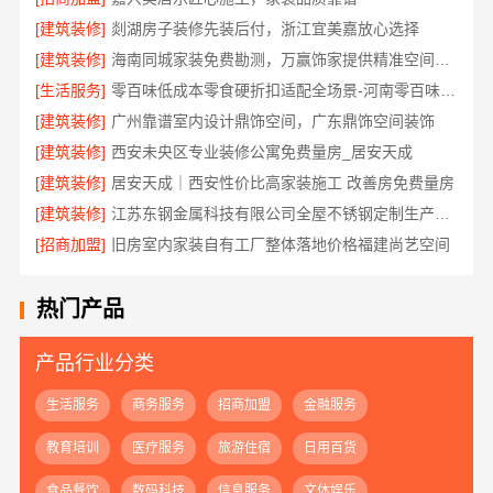
[建筑装修]
剡湖房子装修先装后付，浙江宜美嘉放心选择
[建筑装修]
海南同城家装免费勘测，万赢饰家提供精准空间规划
[生活服务]
零百味低成本零食硬折扣适配全场景-河南零百味供应链有限公司
[建筑装修]
广州靠谱室内设计鼎饰空间，广东鼎饰空间装饰
[建筑装修]
西安未央区专业装修公寓免费量房_居安天成
[建筑装修]
居安天成｜西安性价比高家装施工 改善房免费量房
[建筑装修]
江苏东钢金属科技有限公司全屋不锈钢定制生产基地
[招商加盟]
旧房室内家装自有工厂整体落地价格福建尚艺空间
热门产品
产品行业分类
生活服务
商务服务
招商加盟
金融服务
教育培训
医疗服务
旅游住宿
日用百货
食品餐饮
数码科技
信息服务
文体娱乐