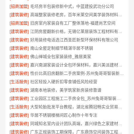
[招商加盟]
毛坯房半包装修新中式，中蓝建投武功分公司
[建筑装修]
高端整家装修老房，百年米莱空间美学装饰材料有限公司焕新理想家
[招商加盟]
旧房室内家装自有工厂整体落地-福建尚艺空间
[建筑装修]
江阴房屋翻新价格，无锡亿莱居装饰工程材料有限公司全流程品控保障
[建筑装修]
好用装修电话选江西圣匠新型环保材料有限公司
[建筑装修]
南山全屋定制细节精湛华居不锈钢
[建筑装修]
佛山禅城全包家装装修_雅居美家
[建筑装修]
嘉兴南湖家装设计全包环保材料，嘉兴美派建材科技为您打造绿色家园
[建筑装修]
性价比高旧房翻新二手房案例-苏州兔哥哥智装新材料
[生活服务]
社区轻投入硬折扣零食铺低风险经营
[建筑装修]
湖南本地装修，美学筑家新房装修靠谱
[建筑装修]
工业园区工程施工二手房全包_苏州兔哥哥智装新材料有限公司
[生活服务]
大型轮胎批发平台教程，湖北省腾冠畅实业贸易有限公司采购指南
[建筑装修]
华居不锈钢楼梯间匠心制作十年专注
[建筑装修]
同城知名室内设计团队高端，嘉兴绿色之家建材科技有限公司
[建筑装修]
广东正规装饰工期保障，广东鼎饰空间装饰工程有限公司