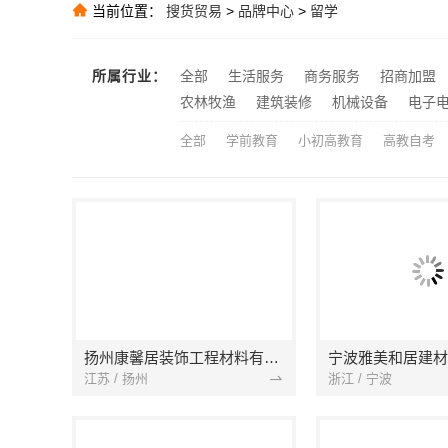
南昌水晶字彩钢
推荐
当前位置：
搜货贸易
>
品牌中心
>
留学
九龙坡欣果铺子
推荐
新昌畅销家庭
推荐
所属行业：
全部
生活服务
商务服务
招商加盟
推荐
农林牧渔
建筑装修
机械设备
电子
全部
学前教育
小初高教育
高教自考
扬州康馨居装饰工程材料有限公司
江苏 / 扬州
浙江 / 宁波