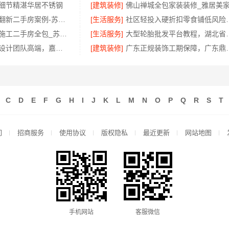
细节精湛华居不锈钢
[建筑装修]
佛山禅城全包家装装修_雅居美
性价比高旧房翻新二手房案例-苏州兔哥哥智装新材料
[生活服务]
社区轻投入硬
工业园区工程施工二手房全包_苏州兔哥哥智装新材料有限公司
[生活服务]
大型轮胎批发平台教程，
同城知名室内设计团队高端，嘉兴绿色之家建材科技有限公司
[建筑装修]
广东正规装饰工期保障
C
D
E
F
G
H
I
J
K
L
M
N
O
P
Q
R
S
T
们
招商服务
使用协议
版权隐私
最近更新
网站地图
手机网站
客服微信