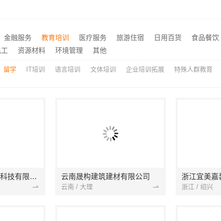
板-南昌恒辉广告
大连外国语大学继续教育学
推荐
豆干香卤 限时秒杀优惠价
欣果铺子饼干糕点设计的非
推荐
装修，宜美嘉品质之选
推荐
金融服务
教育培训
医疗服务
旅游住宿
日用百货
食品餐饮
新吴公寓半包报价，无锡亿莱居装饰工程材料优惠
推荐
电工
资源材料
环境管理
其他
留学
IT培训
语言培训
文体培训
企业培训拓展
特殊人群教育
宁波雅美和居建材科技有限公司
云南晟构建筑建材有限公司
浙江宜美嘉
云南 / 大理
浙江 / 绍兴