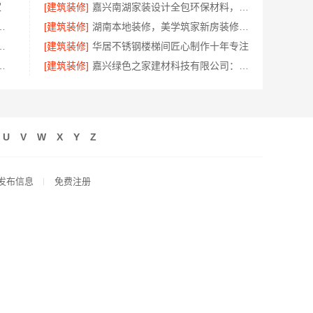
家
[建筑装修]
嘉兴南湖家装设计全包环保材料，嘉兴美派建材科技为您打造绿色家园
折扣零食铺低风险经营
[建筑装修]
湖南本地装修，美学筑家新房装修靠谱
湖北省腾冠畅实业贸易有限公司采购指南
[建筑装修]
华居不锈钢楼梯间匠心制作十年专注
，广东鼎饰空间装饰工程有限公司
[建筑装修]
嘉兴绿色之家建材科技有限公司：本市口碑装修服务实惠之选
U
V
W
X
Y
Z
发布信息
免费注册