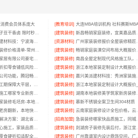
 消费会员体系庞大
[教育培训]
九龙坡欣果铺子豆干香卤 限时秒杀优惠价
[建筑装修]
新昌畅销家庭
宁波雅美和居建材科技：宁波海曙家装施工线下门店地址
[资源材料]
广州家装装修
新北优秀家庭装修价格清单-常州宜居佳装饰
[建筑装修]
畅销家庭装潢空间布局
江苏东钢金属家居有限公司豪宅私人定制现代轻奢流程
[建筑装修]
南昌全屋定制现代
社区轻投入硬折扣零食铺低风险经营_河南零百味供应链有限公司
[建筑装修]
浙江本地家装定制设计
推荐轮胎批发公司功能，腾冠畅全品类配货
[建筑装修]
嘉兴美派建材科技：
本地全屋装修工期保障大平层，浙江臻美新型建材有限公司准时完工
[建筑装修]
广州天河家装施工哪家专业新房，精匠饰家靠谱
[建筑装修]
湖南本地装修美学筑家新
光谷极速装居家装修毛坯房-本地快装模块化
[建筑装修]
慕新不锈钢全案卫生间304材质
江汉省事家装老房翻新，本地快装全链条
[建筑装修]
云南家庭装修设计全包
国内轮胎平台解决方案：湖北省腾冠畅实业贸易有限公司
[招商加盟]
急装装修哪家快品质施
嘉兴美居乐匠心施工，家装品质靠谱
[建筑装修]
剡湖房子装修先装
零百味低成本零食硬折扣适配全场景-河南零百味供应链有限公司
[建筑装修]
广州靠谱室内设计