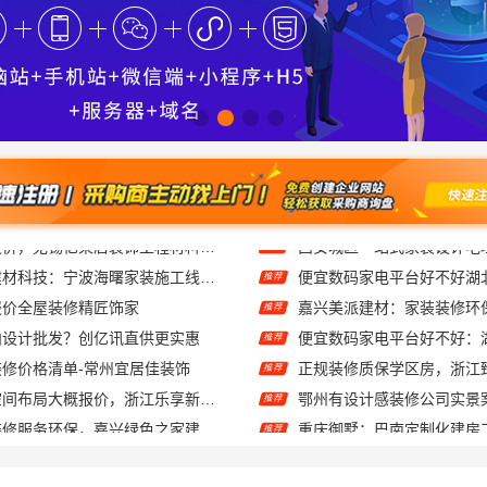
宁波雅美和居建材科技：宁波海曙家装施工线下门店地址
推荐
报价全屋装修精匠饰家
嘉兴美派建材：家装装修环
推荐
内设计批发？创亿讯直供更实惠
推荐
修价格清单-常州宜居佳装饰
推荐
畅销家庭装潢空间布局大概报价，浙江乐享新材料有限公司
鄂州有设计感装修公司实景
推荐
本地知名房屋装修服务环保，嘉兴绿色之家建材科技
重庆御墅：巴南定制化建房
推荐
消费会员体系庞大
推荐
大连MBA培训机构 社科赛斯MBA考研专注考研18年
大连外国语大学专科线上招
推荐