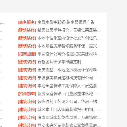
大连MBA培训机构 社科赛斯MBA考研专注考研18年
[商务服务]
南昌水晶字彩钢板-南昌恒辉广告
装修，宜美嘉品质之选
[建筑装修]
新吴公寓半包报价，无锡亿莱居装饰工程材料优惠
报价全屋装修精匠饰家
[建筑装修]
本地个性化室内设计批发？创亿讯直供更实惠
大概报价，浙江乐享新材料有限公司
[建筑装修]
本地知名房屋装修服务环保，嘉兴绿色之家建材科技
风格施工队，江西尚宅尚品
[招商加盟]
平湖设计公寓价格嘉兴家美建材科技有限公司性价比高
大概报价浙江乐享新材料有限公司
[建筑装修]
慕新团队环保零甲醛定制
秀洲家装施工全包透明报价专家
[建筑装修]
重庆御墅：本地免拆模板环保材料报价
浙江本地家装定制设计大概报价_浙江乐享新材料有限公司
[建筑装修]
宁波雅美和居建材科技有限公司：整装全包厨卫改造设计
房装修，湖南美学筑家建材打造理想新居
[建筑装修]
本地全屋装修工期保障大平层选浙江臻美新型建材有限公司
[招商加盟]
新房家庭装修上门量房整体落地-福建尚艺空间
价格，云南至高新型建材有限公司
[建筑装修]
装饰蚀刻工艺设计公司，华居不锈钢彰显格调
工，同城快装（湖北）科技有限公司
[建筑装修]
城区本土门店家庭装修报价明细，顶派全铝高端定制
后付，浙江宜美嘉放心选择
[建筑装修]
海南同城家装免费勘测，万赢饰家提供精准空间规划
鼎饰空间，广东鼎饰空间装饰
[建筑装修]
西安未央区专业装修公寓免费量房_居安天成