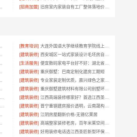
限公司全屋不锈钢定制生产基地
[招商加盟]
旧房室内家装自有工厂整体落地价格福建尚艺空间
学专科线上招生线上报名
[教育培训]
大连外国语大学继续教育学院线上咨询英语专业
服务环保嘉兴绿色之家建材科技
[建筑装修]
西安城区一站式家装设计毛坯房自有施工队-居安天成（西安）建筑工程有限责任公司
装装修环保材料靠谱商家推荐
[生活服务]
便宜数码家电平台好不好：湖北省惠物电子商务有限公司
公司实景案例，湖北百年米莱
[建筑装修]
重庆御墅：巴南定制化建房工期短
司哪家专业：源头直供建材
[建筑装修]
专业家装定制优质，嘉兴绿色之家建材科技实现您的理想居所
生产基地兴化，选江苏东钢金属科技有限公司
[建筑装修]
重庆御墅建筑材料有限公司别墅环保材料多少钱
安专业装修平层免费量房-居安天成（西安）建筑工程有限责任公司
[建筑装修]
江西高端装修哪家好？首选江西圣匠新型环保材料有限公司
州家装价格-福建尚艺空间新材料科技有限公司
[建筑装修]
晋宁重钢建房报价透明，云南晟构建筑建材有限公司
西圣匠新型环保材料有限公司一站式服务
[建筑装修]
江阴房屋翻新价格-无锡亿莱居
中式，中蓝建投武功分公司
[建筑装修]
高端整家装修老房，百年米莱空间美学装饰材料有限公司焕新理想家
莱居装饰工程材料有限公司全流程品控保障
[建筑装修]
好用装修电话选江西圣匠新型环保材料有限公司