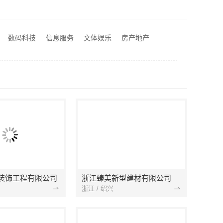
院线上咨询英语专业
常新颖
本地知名房屋装修服务环保嘉兴绿色之家建材科技
数码科技
信息服务
文体娱乐
房产地产
西安城区一站式家装设计毛坯房自有施工队-居安天成（西安）建筑工程有限责任公司
装饰工程有限公司
浙江臻美新型建材有限公司
浙江 / 绍兴