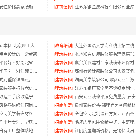
居安天成｜西安性价比高家装施工 改善房免费量房
[建筑装修]
江苏东钢金属科技有
广东全日制大专本科-北京理工大学珠海学院继教院
[教育培训]
大连外国语大
糕点设计的非常新颖
[建筑装修]
本地知名房屋装修
便宜数码家电平台好不好湖北省惠物电子商务有限公司
[建筑装修]
嘉兴美派建材：家
正规装修质保学区房，浙江臻美新型建材有限公司保障孩子未来
[建筑装修]
鄂州有设计感装修
盘龙重钢装配式别墅保温隔热，云南晟构建筑建材有限公司
[建筑装修]
湖南美学筑家公
苏州市区专业家装服务报价老房翻新_苏州百年豪庭新材料
[建筑装修]
江苏东钢厂家全屋不锈钢定制
匠心施工家装改造二手房改造宁波雅美和居建材科技有限公司
[建筑装修]
西
绿色装修现代风格靠谱吗江西尚宅尚品新型环保材料有限公司
[招商加盟]
泉
湖北百年米莱空间美学装饰材料有限公司黄石专业空间设计一站式
[建筑装修]
全包空间定制设计方案，江
楼梯间匠心制作十年专注，华居不锈钢稳固安全
[招商加盟]
毛坯房半包装修新
旧房室内家装自有工厂整体落地-福建尚艺空间
[建筑装修]
江阴房屋翻新价格，无锡亿