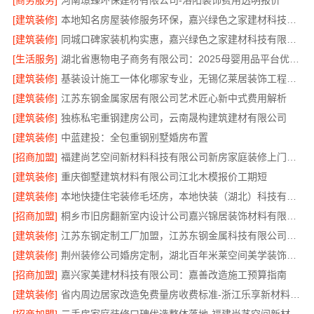
[商务服务]
河南璟臻环保建材有限公司-洛阳装饰费用透明报价
[建筑装修]
本地知名房屋装修服务环保，嘉兴绿色之家建材科技有限公司绿色家装首选
[建筑装修]
同城口碑家装机构实惠，嘉兴绿色之家建材科技有限公司无增项全包服务
[生活服务]
湖北省惠物电子商务有限公司：2025母婴用品平台优缺点分析
[建筑装修]
基装设计施工一体化哪家专业，无锡亿莱居装饰工程材料有限公司
[建筑装修]
江苏东钢金属家居有限公司艺术匠心新中式费用解析
[建筑装修]
独栋私宅重钢建房公司，云南晟构建筑建材有限公司
[建筑装修]
中蓝建投：全包重钢别墅婚房布置
[招商加盟]
福建尚艺空间新材料科技有限公司新房家庭装修上门量房整体落地
[建筑装修]
重庆御墅建筑材料有限公司江北木模报价工期短
[建筑装修]
本地快捷住宅装修毛坯房，本地快装（湖北）科技有限公司透明报价
[招商加盟]
桐乡市旧房翻新室内设计公司嘉兴锦居装饰材料有限公司
[建筑装修]
江苏东钢定制工厂加盟，江苏东钢金属科技有限公司诚邀合作
[建筑装修]
荆州装修公司婚房定制，湖北百年米莱空间美学装饰材料有限公司专属设计方案
[招商加盟]
嘉兴家美建材科技有限公司：嘉善改造施工预算指南
[建筑装修]
省内周边居家改造免费量房收费标准-浙江乐享新材料有限公司