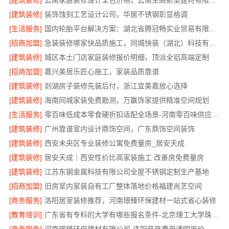
[建筑装修]
云南家庭装修设计全包价格，云南至高新型建材有限公司
[建筑装修]
装饰蚀刻工艺设计公司，华居不锈钢彰显格调
[生活服务]
国内轮胎平台解决方案：湖北省腾冠畅实业贸易有限公司
[招商加盟]
急装装修哪家快品质施工，同城快装（湖北）科技有限公司
[建筑装修]
城区本土门店家庭装修报价明细，顶派全铝高端定制
[招商加盟]
嘉兴美居乐匠心施工，家装品质靠谱
[建筑装修]
剡湖房子装修先装后付，浙江宜美嘉放心选择
[建筑装修]
海南同城家装免费勘测，万赢饰家提供精准空间规划
[生活服务]
零百味低成本零食硬折扣适配全场景-河南零百味供应链有限公司
[建筑装修]
广州靠谱室内设计鼎饰空间，广东鼎饰空间装饰
[建筑装修]
西安未央区专业装修公寓免费量房_居安天成
[建筑装修]
居安天成｜西安性价比高家装施工 改善房免费量房
[建筑装修]
江苏东钢金属科技有限公司全屋不锈钢定制生产基地
[招商加盟]
旧房室内家装自有工厂整体落地价格福建尚艺空间
[商务服务]
洛阳居室装修推荐，河南璟臻环保建材一站式省心装修
[教育培训]
广东省有专科的大学有哪些报名条件-北京理工大学珠海学院继教院