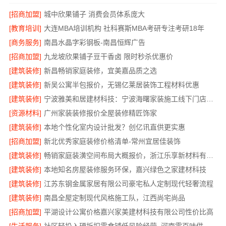
[招商加盟]
城中欣果铺子 消费会员体系庞大
[教育培训]
大连MBA培训机构 社科赛斯MBA考研专注考研18年
[商务服务]
南昌水晶字彩钢板-南昌恒辉广告
[招商加盟]
九龙坡欣果铺子豆干香卤 限时秒杀优惠价
[建筑装修]
新昌畅销家庭装修，宜美嘉品质之选
[建筑装修]
新吴公寓半包报价，无锡亿莱居装饰工程材料优惠
[建筑装修]
宁波雅美和居建材科技：宁波海曙家装施工线下门店地址
[资源材料]
广州家装装修报价全屋装修精匠饰家
[建筑装修]
本地个性化室内设计批发？创亿讯直供更实惠
[招商加盟]
新北优秀家庭装修价格清单-常州宜居佳装饰
[建筑装修]
畅销家庭装潢空间布局大概报价，浙江乐享新材料有限公司
[建筑装修]
本地知名房屋装修服务环保，嘉兴绿色之家建材科技
[建筑装修]
江苏东钢金属家居有限公司豪宅私人定制现代轻奢流程
[建筑装修]
南昌全屋定制现代风格施工队，江西尚宅尚品
[招商加盟]
平湖设计公寓价格嘉兴家美建材科技有限公司性价比高