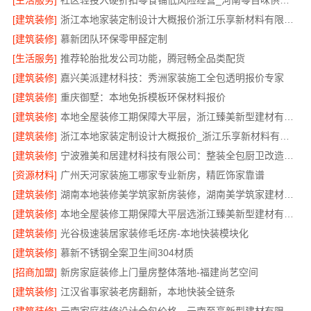
[生活服务]
社区轻投入硬折扣零食铺低风险经营_河南零百味供应链有限公司
[建筑装修]
浙江本地家装定制设计大概报价浙江乐享新材料有限公司
[建筑装修]
慕新团队环保零甲醛定制
[生活服务]
推荐轮胎批发公司功能，腾冠畅全品类配货
[建筑装修]
嘉兴美派建材科技：秀洲家装施工全包透明报价专家
[建筑装修]
重庆御墅：本地免拆模板环保材料报价
[建筑装修]
本地全屋装修工期保障大平层，浙江臻美新型建材有限公司准时完工
[建筑装修]
浙江本地家装定制设计大概报价_浙江乐享新材料有限公司
[建筑装修]
宁波雅美和居建材科技有限公司：整装全包厨卫改造设计
[资源材料]
广州天河家装施工哪家专业新房，精匠饰家靠谱
[建筑装修]
湖南本地装修美学筑家新房装修，湖南美学筑家建材打造理想新居
[建筑装修]
本地全屋装修工期保障大平层选浙江臻美新型建材有限公司
[建筑装修]
光谷极速装居家装修毛坯房-本地快装模块化
[建筑装修]
慕新不锈钢全案卫生间304材质
[招商加盟]
新房家庭装修上门量房整体落地-福建尚艺空间
[建筑装修]
江汉省事家装老房翻新，本地快装全链条