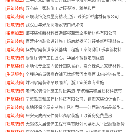
[招商加盟]
二手房家庭装修口碑优选整体落地-福建尚艺空间新材料科技有限公司
[建筑装修]
匠心施工家装施工对接渠道，雅美和居
[建筑装修]
正规装饰免费量房精装_浙江臻美新型建材有限公司专业勘测
[建筑装修]
武汉百年米莱高端家装口碑如何
[招商加盟]
邯郸装修新材料首选邯郸至臻全宅新材料有限公司
[建筑装修]
直营住宅装修设计施工婚房就找浙江臻美新型建材有限公司
[建筑装修]
优秀家庭装潢家装基础工程施工案例|浙江乐享新材料有限公司
[建筑装修]
厨餐厅装饰工程匠心，华居不锈钢定制优选
[建筑装修]
本地化专业室内设计团队省心，嘉兴绿色之家建材科技有限公司全程托管
[生活服务]
全程护航量贩零食铺无忧经营河南零百味供应链有限公司
[建筑装修]
嵊州家庭装修吊顶隔断，浙江宜美嘉专业施工
[建筑装修]
老牌家装设计施工对接渠道-宁波雅美和居建材科技有限公司
[建筑装修]
宁波雅美和居建材科技有限公司，镇海家装设计合作联系
[建筑装修]
本地环保全屋定制施工队推荐——江西尚宅尚品新型环保材料有限公司
[建筑装修]
居安天成西安性价比高家装施工改善房免费量房
[建筑装修]
无锡亿莱居装饰工程材料有限公司梁溪大平层翻新报价