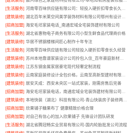
[建筑装修]
嘉兴绿色之家建材科技有限公司-本地知名房屋装修服务环保
[生活服务]
河南零百味供应链有限公司：轻投入硬折扣零食长久经营
[建筑装修]
湖北百年米莱空间美学装饰材料有限公司鄂州有设计感装修公司实景案例
[招商加盟]
海安毛坯家装电话_南通宏域全宅装饰建材有限公司
[生活服务]
湖北省惠物电子商务有限公司小型生鲜食品代理商价格
[建筑装修]
华居不锈钢楼梯间匠心制作十年专注
[生活服务]
河南零百味供应链有限公司轻投入硬折扣零食长久经营
[建筑装修]
苏州本地靠谱家装设计公司拎包入住_百年豪庭新材料有限公司
[建筑装修]
江苏东钢金属家居豪宅现代轻奢定制流程
[建筑装修]
云南家庭装修设计全包价格，云南至高新型建材有限公司参考
[建筑装修]
居安天成：西安未央区一站式家装，刚需房售后完善
[招商加盟]
海安毛坯家装电话，南通宏域全宅装饰建材有限公司一站式服务咨询
[建筑装修]
本地快装（湖北）科技有限公司-青山快装房子装修两房一厅
[招商加盟]
欣果铺子糖果布丁 健康精致价格合理
[招商加盟]
对自己有信心的加入欣果铺子 先锋设计团队研发
[生活服务]
湖北省腾冠畅实业贸易有限公司-国内轮胎批发公司流程