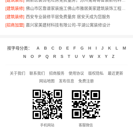
[建筑装修]
高新区装饰毛坯房免费量房，苏州兔哥哥智装新材料有限公司
[建筑装修]
佛山市区靠谱家装施工佛山市雅居美家建筑装饰工程有限公司
[建筑装修]
西安专业装修平层免费量房 居安天成为您服务
[招商加盟]
嘉兴家美建材科技有限公司-平湖公寓装修设计
按字母分类：
A
B
C
D
E
F
G
H
I
J
K
L
M
N
O
P
Q
R
S
T
U
V
W
X
Y
Z
关于我们
联系我们
招商服务
使用协议
版权隐私
最近更新
网站地图
发布信息
免费注册
手机网站
客服微信