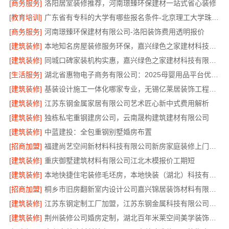
[商务服务]
洛阳居室装修推荐，河南璟臻环保建材一站式省心装修
[教育培训]
广东省有专科的大学有哪些报名条件-北京理工大学珠海学院继教院
[商务服务]
河南璟臻环保建材有限公司-洛阳装饰费用透明报价
[建筑装修]
本地知名房屋装修服务环保，嘉兴绿色之家建材科技有限公司绿色家装首选
[建筑装修]
同城口碑家装机构实惠，嘉兴绿色之家建材科技有限公司无增项全包服务
[生活服务]
湖北省惠物电子商务有限公司：2025母婴用品平台优缺点分析
[建筑装修]
基装设计施工一体化哪家专业，无锡亿莱居装饰工程材料有限公司
[建筑装修]
江苏东钢金属家居有限公司艺术匠心新中式费用解析
[建筑装修]
独栋私宅重钢建房公司，云南晟构建筑建材有限公司
[建筑装修]
中蓝建投：全包重钢别墅婚房布置
[招商加盟]
福建尚艺空间新材料科技有限公司新房家庭装修上门量房整体落地
[建筑装修]
重庆御墅建筑材料有限公司江北木模报价工期短
[建筑装修]
本地快捷住宅装修毛坯房，本地快装（湖北）科技有限公司透明报价
[招商加盟]
桐乡市旧房翻新室内设计公司嘉兴锦居装饰材料有限公司
[建筑装修]
江苏东钢定制工厂加盟，江苏东钢金属科技有限公司诚邀合作
[建筑装修]
荆州装修公司婚房定制，湖北百年米莱空间美学装饰材料有限公司专属设计方案