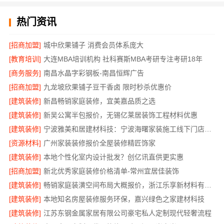
热门资讯
[招商加盟]
城中欣果铺子 消费会员体系庞大
[教育培训]
大连MBA培训机构 社科赛斯MBA考研专注考研18年
[商务服务]
南昌水晶字彩钢板-南昌恒辉广告
[招商加盟]
九龙坡欣果铺子豆干香卤 限时秒杀优惠价
[建筑装修]
新昌畅销家庭装修，宜美嘉品质之选
[建筑装修]
新吴公寓半包报价，无锡亿莱居装饰工程材料优惠
[建筑装修]
宁波雅美和居建材科技：宁波海曙家装施工线下门店地址
[资源材料]
广州家装装修报价全屋装修精匠饰家
[建筑装修]
本地个性化室内设计批发？创亿讯直供更实惠
[招商加盟]
新北优秀家庭装修价格清单-常州宜居佳装饰
[建筑装修]
畅销家庭装潢空间布局大概报价，浙江乐享新材料有限公司
[建筑装修]
本地知名房屋装修服务环保，嘉兴绿色之家建材科技
[建筑装修]
江苏东钢金属家居有限公司豪宅私人定制现代轻奢流程