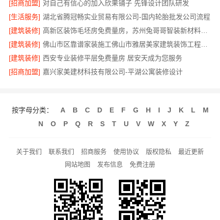
[招商加盟]
对自己有信心的加入欣果铺子 先锋设计团队研发
[生活服务]
湖北省腾冠畅实业贸易有限公司-国内轮胎批发公司流程
[建筑装修]
高新区装饰毛坯房免费量房，苏州兔哥哥智装新材料有限公司
[建筑装修]
佛山市区靠谱家装施工佛山市雅居美家建筑装饰工程有限公司
[建筑装修]
西安专业装修平层免费量房 居安天成为您服务
[招商加盟]
嘉兴家美建材科技有限公司-平湖公寓装修设计
按字母分类：
A
B
C
D
E
F
G
H
I
J
K
L
M
N
O
P
Q
R
S
T
U
V
W
X
Y
Z
关于我们
联系我们
招商服务
使用协议
版权隐私
最近更新
网站地图
发布信息
免费注册