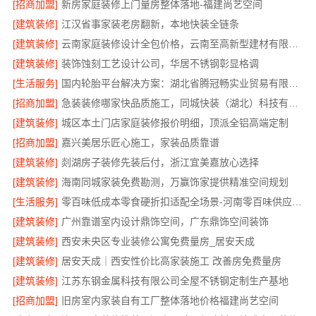
[招商加盟]
新房家庭装修上门量房整体落地-福建尚艺空间
[建筑装修]
江汉省事家装老房翻新，本地快装全链条
[建筑装修]
云南家庭装修设计全包价格，云南至高新型建材有限公司
[建筑装修]
装饰蚀刻工艺设计公司，华居不锈钢彰显格调
[生活服务]
国内轮胎平台解决方案：湖北省腾冠畅实业贸易有限公司
[招商加盟]
急装装修哪家快品质施工，同城快装（湖北）科技有限公司
[建筑装修]
城区本土门店家庭装修报价明细，顶派全铝高端定制
[招商加盟]
嘉兴美居乐匠心施工，家装品质靠谱
[建筑装修]
剡湖房子装修先装后付，浙江宜美嘉放心选择
[建筑装修]
海南同城家装免费勘测，万赢饰家提供精准空间规划
[生活服务]
零百味低成本零食硬折扣适配全场景-河南零百味供应链有限公司
[建筑装修]
广州靠谱室内设计鼎饰空间，广东鼎饰空间装饰
[建筑装修]
西安未央区专业装修公寓免费量房_居安天成
[建筑装修]
居安天成｜西安性价比高家装施工 改善房免费量房
[建筑装修]
江苏东钢金属科技有限公司全屋不锈钢定制生产基地
[招商加盟]
旧房室内家装自有工厂整体落地价格福建尚艺空间