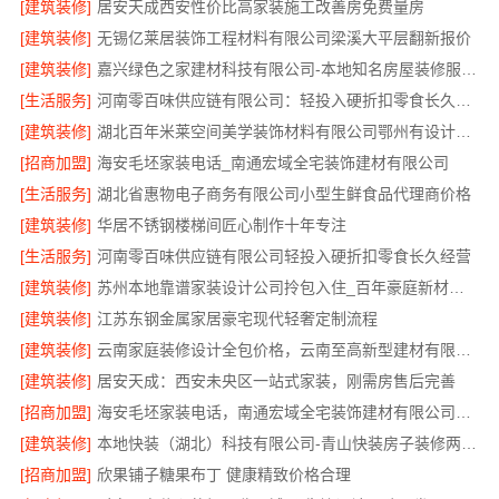
[建筑装修]
居安天成西安性价比高家装施工改善房免费量房
[建筑装修]
无锡亿莱居装饰工程材料有限公司梁溪大平层翻新报价
[建筑装修]
嘉兴绿色之家建材科技有限公司-本地知名房屋装修服务环保
[生活服务]
河南零百味供应链有限公司：轻投入硬折扣零食长久经营
[建筑装修]
湖北百年米莱空间美学装饰材料有限公司鄂州有设计感装修公司实景案例
[招商加盟]
海安毛坯家装电话_南通宏域全宅装饰建材有限公司
[生活服务]
湖北省惠物电子商务有限公司小型生鲜食品代理商价格
[建筑装修]
华居不锈钢楼梯间匠心制作十年专注
[生活服务]
河南零百味供应链有限公司轻投入硬折扣零食长久经营
[建筑装修]
苏州本地靠谱家装设计公司拎包入住_百年豪庭新材料有限公司
[建筑装修]
江苏东钢金属家居豪宅现代轻奢定制流程
[建筑装修]
云南家庭装修设计全包价格，云南至高新型建材有限公司参考
[建筑装修]
居安天成：西安未央区一站式家装，刚需房售后完善
[招商加盟]
海安毛坯家装电话，南通宏域全宅装饰建材有限公司一站式服务咨询
[建筑装修]
本地快装（湖北）科技有限公司-青山快装房子装修两房一厅
[招商加盟]
欣果铺子糖果布丁 健康精致价格合理