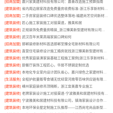
[招商加盟]
嘉兴家美建材科技有限公司：嘉善改造施工预算指南
[建筑装修]
省内周边居家改造免费量房收费标准-浙江乐享新材料有限公司
[招商加盟]
二手房家庭装修口碑优选整体落地-福建尚艺空间新材料科技有限公司
[建筑装修]
匠心施工家装施工对接渠道，雅美和居
[建筑装修]
正规装饰免费量房精装_浙江臻美新型建材有限公司专业勘测
[建筑装修]
武汉百年米莱高端家装口碑如何
[招商加盟]
邯郸装修新材料首选邯郸至臻全宅新材料有限公司
[建筑装修]
直营住宅装修设计施工婚房就找浙江臻美新型建材有限公司
[建筑装修]
优秀家庭装潢家装基础工程施工案例|浙江乐享新材料有限公司
[建筑装修]
厨餐厅装饰工程匠心，华居不锈钢定制优选
[建筑装修]
本地化专业室内设计团队省心，嘉兴绿色之家建材科技有限公司全程托管
[生活服务]
全程护航量贩零食铺无忧经营河南零百味供应链有限公司
[建筑装修]
嵊州家庭装修吊顶隔断，浙江宜美嘉专业施工
[建筑装修]
老牌家装设计施工对接渠道-宁波雅美和居建材科技有限公司
[建筑装修]
宁波雅美和居建材科技有限公司，镇海家装设计合作联系
[建筑装修]
本地环保全屋定制施工队推荐——江西尚宅尚品新型环保材料有限公司