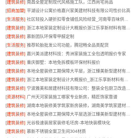
[建筑装修]
南昌全屋定制现代风格施工队，江西尚宅尚品
[招商加盟]
平湖设计公寓价格嘉兴家美建材科技有限公司性价比高
[生活服务]
社区轻投入硬折扣零食铺低风险经营_河南零百味供应链有限公司
[建筑装修]
浙江本地家装定制设计大概报价浙江乐享新材料有限公司
[建筑装修]
慕新团队环保零甲醛定制
[生活服务]
推荐轮胎批发公司功能，腾冠畅全品类配货
[建筑装修]
嘉兴美派建材科技：秀洲家装施工全包透明报价专家
[建筑装修]
重庆御墅：本地免拆模板环保材料报价
[建筑装修]
本地全屋装修工期保障大平层，浙江臻美新型建材有限公司准时完工
[建筑装修]
浙江本地家装定制设计大概报价_浙江乐享新材料有限公司
[建筑装修]
宁波雅美和居建材科技有限公司：整装全包厨卫改造设计
[资源材料]
广州天河家装施工哪家专业新房，精匠饰家靠谱
[建筑装修]
湖南本地装修美学筑家新房装修，湖南美学筑家建材打造理想新居
[建筑装修]
本地全屋装修工期保障大平层选浙江臻美新型建材有限公司
[建筑装修]
光谷极速装居家装修毛坯房-本地快装模块化
[建筑装修]
慕新不锈钢全案卫生间304材质