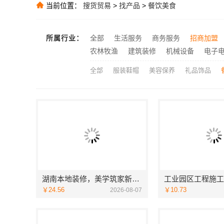
当前位置：
搜货贸易
>
找产品
>
餐饮美食
推荐
推荐
所属行业：
全部
生活服务
商务服务
招商加盟
推荐
农林牧渔
建筑装修
机械设备
电子
全部
服装鞋帽
美容保养
礼品饰品
湖南本地装修，美学筑家新房装修靠谱
￥24.56
￥10.73
2026-08-07