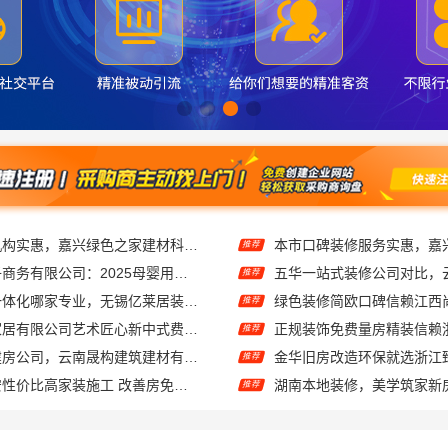
同城口碑家装机构实惠，嘉兴绿色之家建材科技有限公司无增项全包服务
推荐
湖北省惠物电子商务有限公司：2025母婴用品平台优缺点分析
推荐
基装设计施工一体化哪家专业，无锡亿莱居装饰工程材料有限公司
推荐
江苏东钢金属家居有限公司艺术匠心新中式费用解析
推荐
独栋私宅重钢建房公司，云南晟构建筑建材有限公司
推荐
居安天成｜西安性价比高家装施工 改善房免费量房
湖南本地装修，美学筑家新
推荐
江苏东钢金属科技有限公司全屋不锈钢定制生产基地
推荐
旧房室内家装自有工厂整体落地价格福建尚艺空间
推荐
洛阳居室装修推荐，河南璟臻环保建材一站式省心装修
华居不锈钢楼梯间匠心制作
推荐