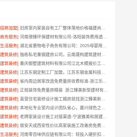
[招商加盟]
旧房室内家装自有工厂整体落地价格福建尚艺空间
[商务服务]
河南璟臻环保建材有限公司-洛阳装饰费用透明报价
[生活服务]
湖北省惠物电子商务有限公司：2025母婴用品平台优缺点分析
[建筑装修]
独栋私宅重钢建房公司，云南晟构建筑建材有限公司
[建筑装修]
重庆御墅建筑材料有限公司江北木模报价工期短
[建筑装修]
江苏东钢定制工厂加盟，江苏东钢金属科技有限公司诚邀合作
[建筑装修]
省内周边居家改造免费量房收费标准-浙江乐享新材料有限公司
[建筑装修]
正规装饰免费量房精装_浙江臻美新型建材有限公司专业勘测
[建筑装修]
直营住宅装修设计施工婚房就找浙江臻美新型建材有限公司
[建筑装修]
本地化专业室内设计团队省心，嘉兴绿色之家建材科技有限公司全程托管
[建筑装修]
老牌家装设计施工对接渠道-宁波雅美和居建材科技有限公司
[建筑装修]
居安天成西安性价比高家装施工改善房免费量房
[生活服务]
河南零百味供应链有限公司：轻投入硬折扣零食长久经营