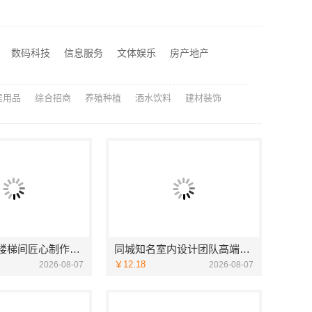
同城知名室内设计团队高端，嘉兴绿色之家建材科技有限公司
广东正规装饰工期保障，广东鼎饰空间装饰工程有限公司
数码科技
信息服务
文体娱乐
房产地产
嘉兴绿色之家建材科技有限公司：本市口碑装修服务实惠之选
居用品
综合招商
养殖种植
酒水饮料
建材装饰
华居不锈钢楼梯间匠心制作十年专注
同城知名室内设计团队高端，嘉兴绿色之家建材科技有限公司
￥12.18
2026-08-07
2026-08-07