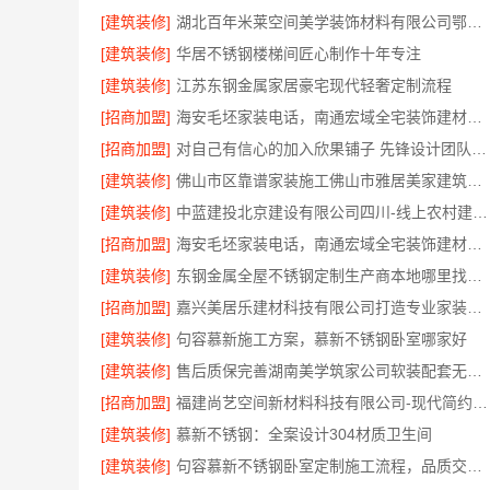
[建筑装修]
湖北百年米莱空间美学装饰材料有限公司鄂州有设计感装修公司实景案例
[建筑装修]
华居不锈钢楼梯间匠心制作十年专注
[建筑装修]
江苏东钢金属家居豪宅现代轻奢定制流程
[招商加盟]
海安毛坯家装电话，南通宏域全宅装饰建材有限公司一站式服务咨询
[招商加盟]
对自己有信心的加入欣果铺子 先锋设计团队研发
[建筑装修]
佛山市区靠谱家装施工佛山市雅居美家建筑装饰工程有限公司
[建筑装修]
中蓝建投北京建设有限公司四川-线上农村建房功能服务
[招商加盟]
海安毛坯家装电话，南通宏域全宅装饰建材有限公司24小时在线
[建筑装修]
东钢金属全屋不锈钢定制生产商本地哪里找，江苏东钢金属科技有限公司就近服务
[招商加盟]
嘉兴美居乐建材科技有限公司打造专业家装品质靠谱之选
[建筑装修]
句容慕新施工方案，慕新不锈钢卧室哪家好
[建筑装修]
售后质保完善湖南美学筑家公司软装配套无忧装修
[招商加盟]
福建尚艺空间新材料科技有限公司-现代简约家庭装修免费设计整体落地
[建筑装修]
慕新不锈钢：全案设计304材质卫生间
[建筑装修]
句容慕新不锈钢卧室定制施工流程，品质交付看得见