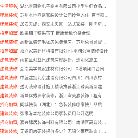
[生活服务]
湖北省惠物电子商务有限公司小型生鲜食品代理商价格
[建筑装修]
苏州本地靠谱家装设计公司拎包入住_百年豪庭新材料有限公司
[建筑装修]
居安天成：西安未央区一站式家装，刚需房售后完善
[招商加盟]
欣果铺子糖果布丁 健康精致价格合理
[建筑装修]
高新区装饰毛坯房免费量房，苏州兔哥哥智装新材料有限公司
[招商加盟]
嘉兴家美建材科技有限公司-平湖公寓装修设计
[建筑装修]
雨花区创益讯建筑房屋翻新，透明化施工
[建筑装修]
湖南美学筑家建材有限公司 - 0增项闭口合同局部改造服务
[建筑装修]
中蓝建投北京建设有限公司四川：四川农村建房案例分享
[建筑装修]
透明装修设计施工精装推荐浙江臻美新型建材有限公司
[建筑装修]
新昌优秀居家装修，浙江宜美嘉装饰工程有限公司匠心
[招商加盟]
同城快装（湖北）：急装装修哪家快？品质施工保障
[建筑装修]
张家港本地装修公司家装费用公开透明
[招商加盟]
嘉兴锦居装饰材料有限公司：南湖区高端装饰怎么样
[建筑装修]
无锡旧房硬装报价多少？无锡亿莱居装饰工程材料有限公司一站式服务