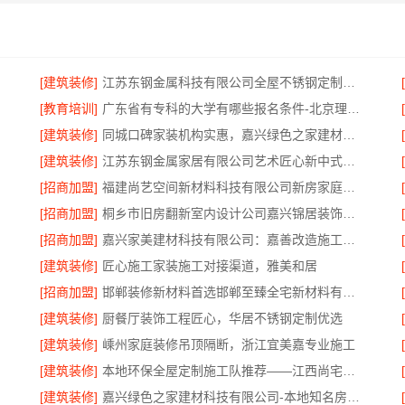
[建筑装修]
江苏东钢金属科技有限公司全屋不锈钢定制生产基地
[教育培训]
广东省有专科的大学有哪些报名条件-北京理工大学珠海学院继教院
[建筑装修]
同城口碑家装机构实惠，嘉兴绿色之家建材科技有限公司无增项全包服务
[建筑装修]
江苏东钢金属家居有限公司艺术匠心新中式费用解析
[招商加盟]
福建尚艺空间新材料科技有限公司新房家庭装修上门量房整体落地
[招商加盟]
桐乡市旧房翻新室内设计公司嘉兴锦居装饰材料有限公司
[招商加盟]
嘉兴家美建材科技有限公司：嘉善改造施工预算指南
[建筑装修]
匠心施工家装施工对接渠道，雅美和居
[招商加盟]
邯郸装修新材料首选邯郸至臻全宅新材料有限公司
[建筑装修]
厨餐厅装饰工程匠心，华居不锈钢定制优选
[建筑装修]
嵊州家庭装修吊顶隔断，浙江宜美嘉专业施工
[建筑装修]
本地环保全屋定制施工队推荐——江西尚宅尚品新型环保材料有限公司
[建筑装修]
嘉兴绿色之家建材科技有限公司-本地知名房屋装修服务环保