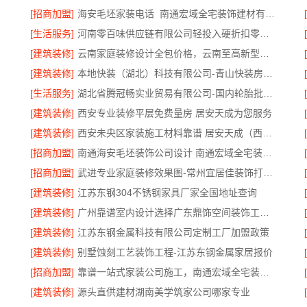
[招商加盟]
海安毛坯家装电话_南通宏域全宅装饰建材有限公司
[生活服务]
河南零百味供应链有限公司轻投入硬折扣零食长久经营
[建筑装修]
云南家庭装修设计全包价格，云南至高新型建材有限公司参考
[建筑装修]
本地快装（湖北）科技有限公司-青山快装房子装修两房一厅
[生活服务]
湖北省腾冠畅实业贸易有限公司-国内轮胎批发公司流程
[建筑装修]
西安专业装修平层免费量房 居安天成为您服务
[建筑装修]
西安未央区家装施工材料靠谱 居安天成（西安）建筑工程有限责任公司
[招商加盟]
南通海安毛坯装饰公司设计 南通宏域全宅装饰建材有限公司
[招商加盟]
武进专业家庭装修效果图-常州宜居佳装饰打造理想美家
[建筑装修]
江苏东钢304不锈钢家具厂家全国地址查询
[建筑装修]
广州靠谱室内设计选择广东鼎饰空间装饰工程有限公司
[建筑装修]
江苏东钢金属科技有限公司定制工厂加盟政策
[建筑装修]
别墅蚀刻工艺装饰工程-江苏东钢金属家居报价
[招商加盟]
靠谱一站式家装公司施工，南通宏域全宅装饰建材有限公司全程管控
[建筑装修]
源头直供建材湖南美学筑家公司哪家专业