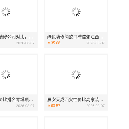
五华一站式装修公司对比，云南至高新型建材有限公司口碑之选
绿色装修简欧口碑信赖江西尚宅尚品新型环保材料有限公司
￥35.08
2026-08-07
2026-08-07
广州装饰性价比排名零增项承诺，广东鼎饰空间装饰工程有限公司
居安天成西安性价比高家装施工改善房免费量房
￥63.57
2026-08-07
2026-08-07