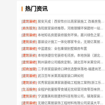
热门资讯
[建筑装修]
居安天成｜西安性价比高家装施工 改善房免费量房
[商务服务]
洛阳居室装修推荐，河南璟臻环保建材一站式省心装修
[建筑装修]
本地知名房屋装修服务环保，嘉兴绿色之家建材科技有限公司绿色家装首选
[建筑装修]
基装设计施工一体化哪家专业，无锡亿莱居装饰工程材料有限公司
[建筑装修]
中蓝建投：全包重钢别墅婚房布置
[建筑装修]
本地快捷住宅装修毛坯房，本地快装（湖北）科技有限公司透明报价
[建筑装修]
荆州装修公司婚房定制，湖北百年米莱空间美学装饰材料有限公司专属设计方案
[招商加盟]
二手房家庭装修口碑优选整体落地-福建尚艺空间新材料科技有限公司
[建筑装修]
武汉百年米莱高端家装口碑如何
[建筑装修]
优秀家庭装潢家装基础工程施工案例|浙江乐享新材料有限公司
[生活服务]
全程护航量贩零食铺无忧经营河南零百味供应链有限公司
[建筑装修]
宁波雅美和居建材科技有限公司，镇海家装设计合作联系
[建筑装修]
无锡亿莱居装饰工程材料有限公司梁溪大平层翻新报价