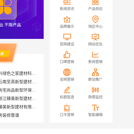
新闻资讯
产品供应
品牌展示
地区中心
官网建设
网站优化
口碑营销
新闻营销
本市口碑装修服务实惠，嘉兴绿色之家建材科技有限公司
五华一站式装修公司对比，云南至高新型建材有限公司口碑之选
全网营销
群站推广
绿色装修简欧口碑信赖江西尚宅尚品新型环保材料有限公司
正规装饰免费量房精装信赖浙江臻美新型建材有限公司
标题智造
舆情监控
金华旧房改造环保就选浙江臻美新型建材有限公司
房装修靠谱
口令营销
智能编辑
工业园区工程施工二手房全包_苏州兔哥哥智装新材料有限公司
大型轮胎批发平台教程，湖北省腾冠畅实业贸易有限公司采购指南
十年专注