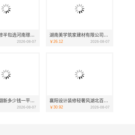
永城新房装修半包选河南璟臻环保建材有限公司省心省力
湖南美学筑家建材有限公司别墅装修，源头直供建材
￥26.12
2026-08-07
2026-08-07
梁溪大平层翻新多少钱一平？无锡亿莱居装饰工程材料有限公司为您报价
襄阳设计装修轻奢风湖北百年米莱匠心打造
￥30.92
2026-08-07
2026-08-07