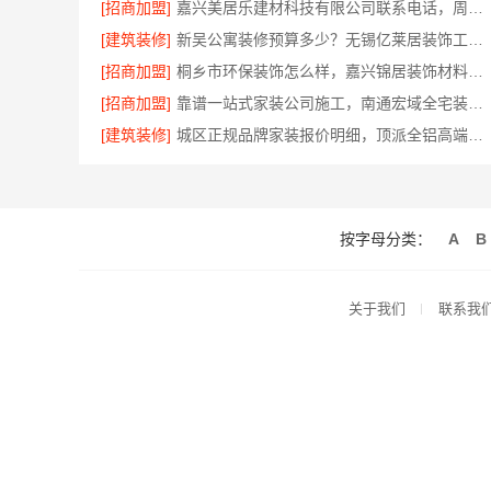
[招商加盟]
嘉兴美居乐建材科技有限公司联系电话，周边房屋装修服务
[建筑装修]
新吴公寓装修预算多少？无锡亿莱居装饰工程材料有限公司出方案
[招商加盟]
桐乡市环保装饰怎么样，嘉兴锦居装饰材料有限公司环保放心
[招商加盟]
靠谱一站式家装公司施工，南通宏域全宅装饰建材有限公司全程责任无忧
[建筑装修]
城区正规品牌家装报价明细，顶派全铝高端定制
按字母分类：
A
B
关于我们
联系我