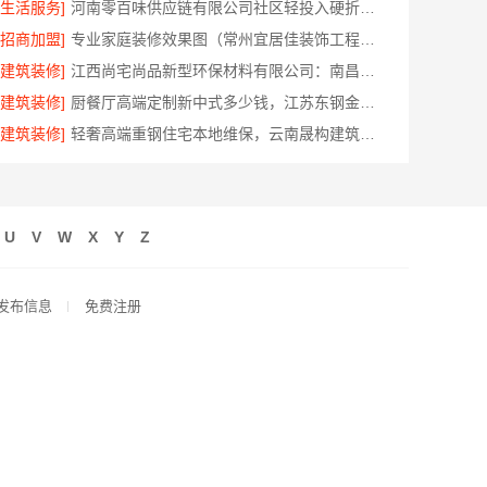
[生活服务]
河南零百味供应链有限公司社区轻投入硬折扣零食铺低风险经营
[招商加盟]
专业家庭装修效果图（常州宜居佳装饰工程有限公司）
[建筑装修]
江西尚宅尚品新型环保材料有限公司：南昌环保全屋定制口碑好
[建筑装修]
厨餐厅高端定制新中式多少钱，江苏东钢金属家居有限公司报价
[建筑装修]
轻奢高端重钢住宅本地维保，云南晟构建筑建材有限公司
U
V
W
X
Y
Z
发布信息
免费注册