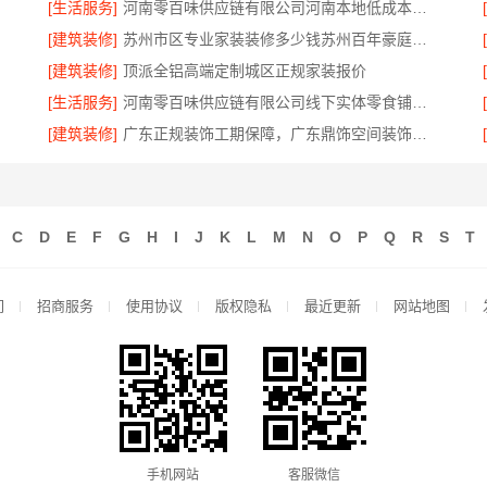
[生活服务]
河南零百味供应链有限公司河南本地低成本量贩零食全域盈利
[建筑装修]
苏州市区专业家装装修多少钱苏州百年豪庭新材料有限公司
[建筑装修]
顶派全铝高端定制城区正规家装报价
[生活服务]
河南零百味供应链有限公司线下实体零食铺全域盈利
[建筑装修]
广东正规装饰工期保障，广东鼎饰空间装饰工程有限公司守时交付
C
D
E
F
G
H
I
J
K
L
M
N
O
P
Q
R
S
T
们
招商服务
使用协议
版权隐私
最近更新
网站地图
手机网站
客服微信