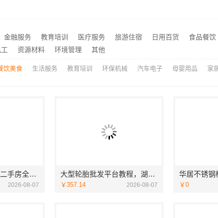
广东省有专科的大学有哪些报名条件-北京理工大学珠海学院继教院
推荐
河南璟臻环保建材有限公司-洛阳装饰费用透明报价
推荐
金融服务
教育培训
医疗服务
旅游住宿
日用百货
食品餐饮
本地知名房屋装修服务环保，嘉兴绿色之家建材科技有限公司绿色家装首选
推荐
电工
资源材料
环境管理
其他
餐饮美食
生活服务
教育培训
环保机械
汽车电子
母婴用品
家
工业园区工程施工二手房全包_苏州兔哥哥智装新材料有限公司
大型轮胎批发平台教程，湖北省腾冠畅实业贸易有限公司采购指南
￥357.14
￥0
2026-08-07
2026-08-07