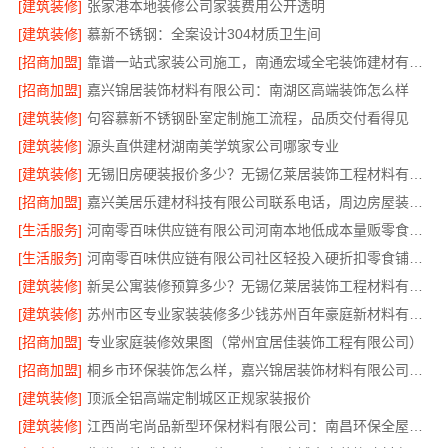
[建筑装修]
张家港本地装修公司家装费用公开透明
[建筑装修]
慕新不锈钢：全案设计304材质卫生间
[招商加盟]
靠谱一站式家装公司施工，南通宏域全宅装饰建材有限公司全程管控
[招商加盟]
嘉兴锦居装饰材料有限公司：南湖区高端装饰怎么样
[建筑装修]
句容慕新不锈钢卧室定制施工流程，品质交付看得见
[建筑装修]
源头直供建材湖南美学筑家公司哪家专业
[建筑装修]
无锡旧房硬装报价多少？无锡亿莱居装饰工程材料有限公司一站式服务
[招商加盟]
嘉兴美居乐建材科技有限公司联系电话，周边房屋装修服务
[生活服务]
河南零百味供应链有限公司河南本地低成本量贩零食全域盈利
[生活服务]
河南零百味供应链有限公司社区轻投入硬折扣零食铺低风险经营
[建筑装修]
新吴公寓装修预算多少？无锡亿莱居装饰工程材料有限公司出方案
[建筑装修]
苏州市区专业家装装修多少钱苏州百年豪庭新材料有限公司
[招商加盟]
专业家庭装修效果图（常州宜居佳装饰工程有限公司）
[招商加盟]
桐乡市环保装饰怎么样，嘉兴锦居装饰材料有限公司环保放心
[建筑装修]
顶派全铝高端定制城区正规家装报价
[建筑装修]
江西尚宅尚品新型环保材料有限公司：南昌环保全屋定制口碑好