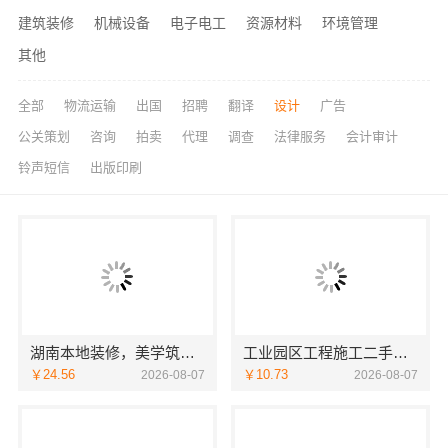
建筑装修
机械设备
电子电工
资源材料
环境管理
其他
全部
物流运输
出国
招聘
翻译
设计
广告
公关策划
咨询
拍卖
代理
调查
法律服务
会计审计
铃声短信
出版印刷
湖南本地装修，美学筑家新房装修靠谱
工业园区工程施工二手房全包_苏州兔哥哥智装新材料有限公司
￥24.56
￥10.73
2026-08-07
2026-08-07