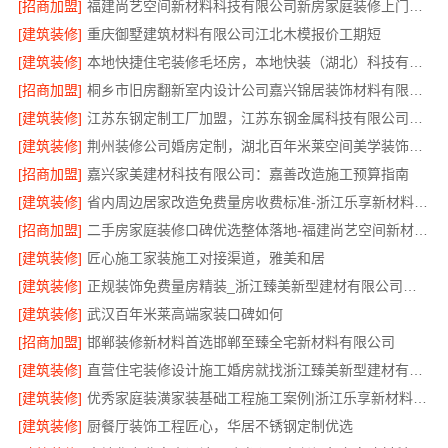
[招商加盟]
福建尚艺空间新材料科技有限公司新房家庭装修上门量房整体落地
[建筑装修]
重庆御墅建筑材料有限公司江北木模报价工期短
[建筑装修]
本地快捷住宅装修毛坯房，本地快装（湖北）科技有限公司透明报价
[招商加盟]
桐乡市旧房翻新室内设计公司嘉兴锦居装饰材料有限公司
[建筑装修]
江苏东钢定制工厂加盟，江苏东钢金属科技有限公司诚邀合作
[建筑装修]
荆州装修公司婚房定制，湖北百年米莱空间美学装饰材料有限公司专属设计方案
[招商加盟]
嘉兴家美建材科技有限公司：嘉善改造施工预算指南
[建筑装修]
省内周边居家改造免费量房收费标准-浙江乐享新材料有限公司
[招商加盟]
二手房家庭装修口碑优选整体落地-福建尚艺空间新材料科技有限公司
[建筑装修]
匠心施工家装施工对接渠道，雅美和居
[建筑装修]
正规装饰免费量房精装_浙江臻美新型建材有限公司专业勘测
[建筑装修]
武汉百年米莱高端家装口碑如何
[招商加盟]
邯郸装修新材料首选邯郸至臻全宅新材料有限公司
[建筑装修]
直营住宅装修设计施工婚房就找浙江臻美新型建材有限公司
[建筑装修]
优秀家庭装潢家装基础工程施工案例|浙江乐享新材料有限公司
[建筑装修]
厨餐厅装饰工程匠心，华居不锈钢定制优选