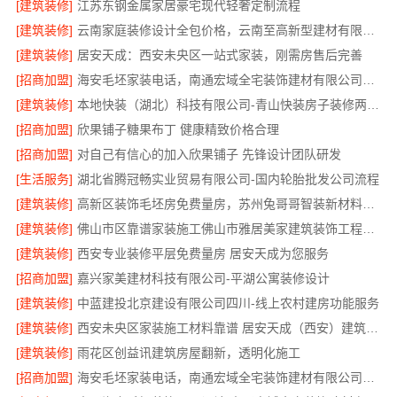
[建筑装修]
江苏东钢金属家居豪宅现代轻奢定制流程
[建筑装修]
云南家庭装修设计全包价格，云南至高新型建材有限公司参考
[建筑装修]
居安天成：西安未央区一站式家装，刚需房售后完善
[招商加盟]
海安毛坯家装电话，南通宏域全宅装饰建材有限公司一站式服务咨询
[建筑装修]
本地快装（湖北）科技有限公司-青山快装房子装修两房一厅
[招商加盟]
欣果铺子糖果布丁 健康精致价格合理
[招商加盟]
对自己有信心的加入欣果铺子 先锋设计团队研发
[生活服务]
湖北省腾冠畅实业贸易有限公司-国内轮胎批发公司流程
[建筑装修]
高新区装饰毛坯房免费量房，苏州兔哥哥智装新材料有限公司
[建筑装修]
佛山市区靠谱家装施工佛山市雅居美家建筑装饰工程有限公司
[建筑装修]
西安专业装修平层免费量房 居安天成为您服务
[招商加盟]
嘉兴家美建材科技有限公司-平湖公寓装修设计
[建筑装修]
中蓝建投北京建设有限公司四川-线上农村建房功能服务
[建筑装修]
西安未央区家装施工材料靠谱 居安天成（西安）建筑工程有限责任公司
[建筑装修]
雨花区创益讯建筑房屋翻新，透明化施工
[招商加盟]
海安毛坯家装电话，南通宏域全宅装饰建材有限公司24小时在线