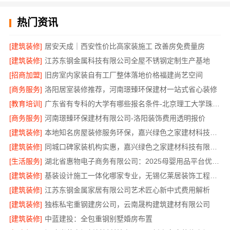
热门资讯
[建筑装修]
居安天成｜西安性价比高家装施工 改善房免费量房
[建筑装修]
江苏东钢金属科技有限公司全屋不锈钢定制生产基地
[招商加盟]
旧房室内家装自有工厂整体落地价格福建尚艺空间
[商务服务]
洛阳居室装修推荐，河南璟臻环保建材一站式省心装修
[教育培训]
广东省有专科的大学有哪些报名条件-北京理工大学珠海学院继教院
[商务服务]
河南璟臻环保建材有限公司-洛阳装饰费用透明报价
[建筑装修]
本地知名房屋装修服务环保，嘉兴绿色之家建材科技有限公司绿色家装首选
[建筑装修]
同城口碑家装机构实惠，嘉兴绿色之家建材科技有限公司无增项全包服务
[生活服务]
湖北省惠物电子商务有限公司：2025母婴用品平台优缺点分析
[建筑装修]
基装设计施工一体化哪家专业，无锡亿莱居装饰工程材料有限公司
[建筑装修]
江苏东钢金属家居有限公司艺术匠心新中式费用解析
[建筑装修]
独栋私宅重钢建房公司，云南晟构建筑建材有限公司
[建筑装修]
中蓝建投：全包重钢别墅婚房布置