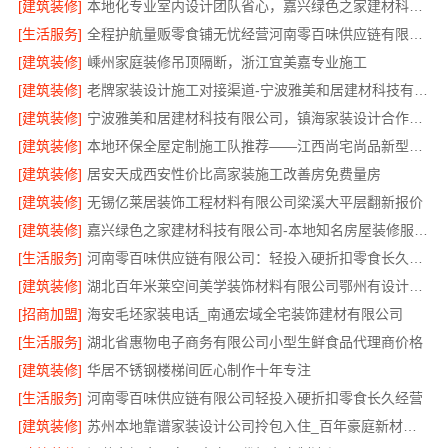
[建筑装修]
本地化专业室内设计团队省心，嘉兴绿色之家建材科技有限公司全程托管
[生活服务]
全程护航量贩零食铺无忧经营河南零百味供应链有限公司
[建筑装修]
嵊州家庭装修吊顶隔断，浙江宜美嘉专业施工
[建筑装修]
老牌家装设计施工对接渠道-宁波雅美和居建材科技有限公司
[建筑装修]
宁波雅美和居建材科技有限公司，镇海家装设计合作联系
[建筑装修]
本地环保全屋定制施工队推荐——江西尚宅尚品新型环保材料有限公司
[建筑装修]
居安天成西安性价比高家装施工改善房免费量房
[建筑装修]
无锡亿莱居装饰工程材料有限公司梁溪大平层翻新报价
[建筑装修]
嘉兴绿色之家建材科技有限公司-本地知名房屋装修服务环保
[生活服务]
河南零百味供应链有限公司：轻投入硬折扣零食长久经营
[建筑装修]
湖北百年米莱空间美学装饰材料有限公司鄂州有设计感装修公司实景案例
[招商加盟]
海安毛坯家装电话_南通宏域全宅装饰建材有限公司
[生活服务]
湖北省惠物电子商务有限公司小型生鲜食品代理商价格
[建筑装修]
华居不锈钢楼梯间匠心制作十年专注
[生活服务]
河南零百味供应链有限公司轻投入硬折扣零食长久经营
[建筑装修]
苏州本地靠谱家装设计公司拎包入住_百年豪庭新材料有限公司