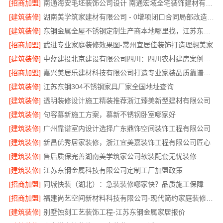
[招商加盟]
南通海安毛坯装饰公司设计 南通宏域全宅装饰建材有限公司
[建筑装修]
湖南美学筑家建材有限公司 - 0增项闭口合同局部改造服务
[建筑装修]
东钢金属全屋不锈钢定制生产商本地哪里找，江苏东钢金属科技有限公司就近服务
[招商加盟]
武进专业家庭装修效果图-常州宜居佳装饰打造理想美家
[建筑装修]
中蓝建投北京建设有限公司四川：四川农村建房案例分享
[招商加盟]
嘉兴美居乐建材科技有限公司打造专业家装品质靠谱之选
[建筑装修]
江苏东钢304不锈钢家具厂家全国地址查询
[建筑装修]
透明装修设计施工精装推荐浙江臻美新型建材有限公司
[建筑装修]
句容慕新施工方案，慕新不锈钢卧室哪家好
[建筑装修]
广州靠谱室内设计选择广东鼎饰空间装饰工程有限公司
[建筑装修]
新昌优秀居家装修，浙江宜美嘉装饰工程有限公司匠心
[建筑装修]
售后质保完善湖南美学筑家公司软装配套无忧装修
[建筑装修]
江苏东钢金属科技有限公司定制工厂加盟政策
[招商加盟]
同城快装（湖北）：急装装修哪家快？品质施工保障
[招商加盟]
福建尚艺空间新材料科技有限公司-现代简约家庭装修免费设计整体落地
[建筑装修]
别墅蚀刻工艺装饰工程-江苏东钢金属家居报价