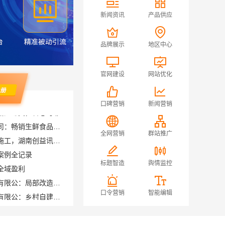
新闻资讯
产品供应
品牌展示
地区中心
官网建设
网站优化
口碑营销
新闻营销
湖北省惠物电子商务有限公司：畅销生鲜食品软件功能与价格解析
雨花区装修预算清单透明化施工，湖南创益讯建筑
全网营销
群站推广
案例全记录
全域盈利
标题智造
舆情监控
海南万赢饰家新型建筑材料有限公：局部改造居室工期提速
海南万赢饰家新型建筑材料有限公：乡村自建居室水电规整
口令营销
智能编辑
房翻新团队
现代轻奢豪宅定制流程-江苏东钢金属家居有限公司