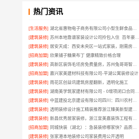
热门资讯
[生活服务]
湖北省惠物电子商务有限公司小型生鲜食品代理商价格
[建筑装修]
苏州本地靠谱家装设计公司拎包入住_百年豪庭新材料有限
[建筑装修]
居安天成：西安未央区一站式家装，刚需房售后完善
[招商加盟]
欣果铺子糖果布丁 健康精致价格合理
[建筑装修]
高新区装饰毛坯房免费量房，苏州兔哥哥智装新材料有限公司
[招商加盟]
嘉兴家美建材科技有限公司-平湖公寓装修设计
[建筑装修]
雨花区创益讯建筑房屋翻新，透明化施工
[建筑装修]
湖南美学筑家建材有限公司 - 0增项闭口合同局部改造服务
[建筑装修]
中蓝建投北京建设有限公司四川：四川农村建房案例分享
[建筑装修]
透明装修设计施工精装推荐浙江臻美新型建材有限公司
[建筑装修]
新昌优秀居家装修，浙江宜美嘉装饰工程有限公司匠心
[招商加盟]
同城快装（湖北）：急装装修哪家快？品质施工保障
[建筑装修]
张家港本地装修公司家装费用公开透明