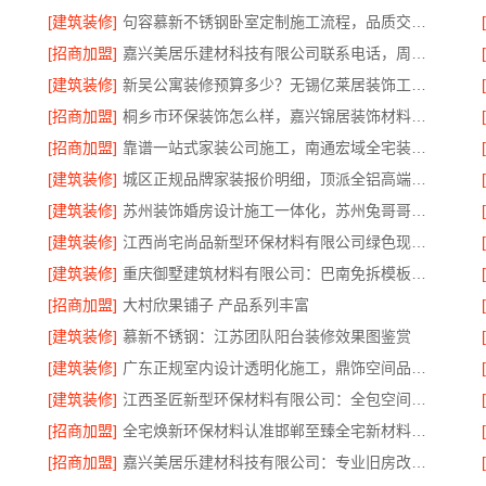
[建筑装修]
句容慕新不锈钢卧室定制施工流程，品质交付看得见
[招商加盟]
嘉兴美居乐建材科技有限公司联系电话，周边房屋装修服务
[建筑装修]
新吴公寓装修预算多少？无锡亿莱居装饰工程材料有限公司出方案
[招商加盟]
桐乡市环保装饰怎么样，嘉兴锦居装饰材料有限公司环保放心
[招商加盟]
靠谱一站式家装公司施工，南通宏域全宅装饰建材有限公司全程责任无忧
[建筑装修]
城区正规品牌家装报价明细，顶派全铝高端定制
[建筑装修]
苏州装饰婚房设计施工一体化，苏州兔哥哥智装新材料有限公司
[建筑装修]
江西尚宅尚品新型环保材料有限公司绿色现代风格靠谱简欧公司
[建筑装修]
重庆御墅建筑材料有限公司：巴南免拆模板造价预算
[招商加盟]
大村欣果铺子 产品系列丰富
公司
[建筑装修]
慕新不锈钢：江苏团队阳台装修效果图鉴赏
[建筑装修]
广东正规室内设计透明化施工，鼎饰空间品质可见
[建筑装修]
江西圣匠新型环保材料有限公司：全包空间定制设计方案
[招商加盟]
全宅焕新环保材料认准邯郸至臻全宅新材料有限公司
[招商加盟]
嘉兴美居乐建材科技有限公司：专业旧房改造施工案例推荐