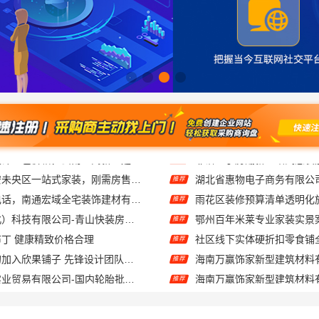
居安天成：西安未央区一站式家装，刚需房售后完善
推荐
海安毛坯家装电话，南通宏域全宅装饰建材有限公司一站式服务咨询
推荐
本地快装（湖北）科技有限公司-青山快装房子装修两房一厅
鄂州百年米莱专业家装实景
推荐
丁 健康精致价格合理
社区线下实体硬折扣零食铺
推荐
对自己有信心的加入欣果铺子 先锋设计团队研发
推荐
湖北省腾冠畅实业贸易有限公司-国内轮胎批发公司流程
推荐
湖北省惠物电子商务有限公司小型生鲜食品代理商价格
精匠饰家：广州家装施工老
推荐
梯间匠心制作十年专注
推荐