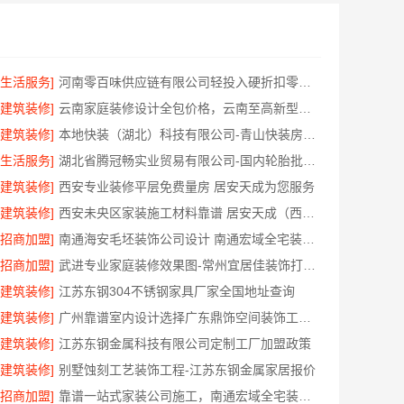
[生活服务]
河南零百味供应链有限公司轻投入硬折扣零食长久经营
[建筑装修]
云南家庭装修设计全包价格，云南至高新型建材有限公司参考
[建筑装修]
本地快装（湖北）科技有限公司-青山快装房子装修两房一厅
[生活服务]
湖北省腾冠畅实业贸易有限公司-国内轮胎批发公司流程
[建筑装修]
西安专业装修平层免费量房 居安天成为您服务
[建筑装修]
西安未央区家装施工材料靠谱 居安天成（西安）建筑工程有限责任公司
[招商加盟]
南通海安毛坯装饰公司设计 南通宏域全宅装饰建材有限公司
[招商加盟]
武进专业家庭装修效果图-常州宜居佳装饰打造理想美家
[建筑装修]
江苏东钢304不锈钢家具厂家全国地址查询
[建筑装修]
广州靠谱室内设计选择广东鼎饰空间装饰工程有限公司
[建筑装修]
江苏东钢金属科技有限公司定制工厂加盟政策
[建筑装修]
别墅蚀刻工艺装饰工程-江苏东钢金属家居报价
[招商加盟]
靠谱一站式家装公司施工，南通宏域全宅装饰建材有限公司全程管控