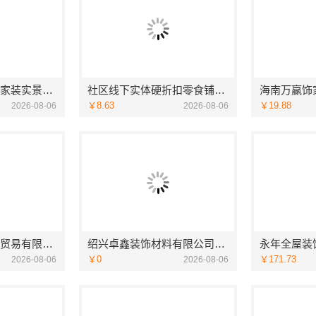
鄂州百年米莱专业家装实景案例全记录
社区线下实体硬折扣零食铺全域盈利
￥8.63
￥19.88
2026-08-06
2026-08-06
湖北省腾冠畅实业贸易有限公司-知名轮胎平台价格优惠解析
绍兴卓鑫装饰材料有限公司越城区个性化家装质量有保障
￥0
￥171.73
2026-08-06
2026-08-06