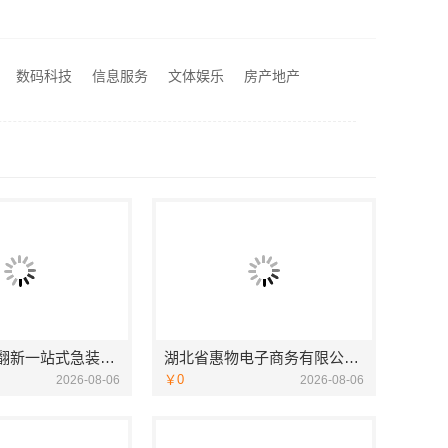
庭装修工期提速
河南璟臻环保建材有限公司：汝州家装精装全攻略
怎么样
数码科技
信息服务
文体娱乐
房产地产
浙江臻美，省心可靠
靠谱二手房翻新一站式急装浙江臻美，省心可靠
湖北省惠物电子商务有限公司：畅销生鲜食品软件功能与价格解析
￥0
2026-08-06
2026-08-06