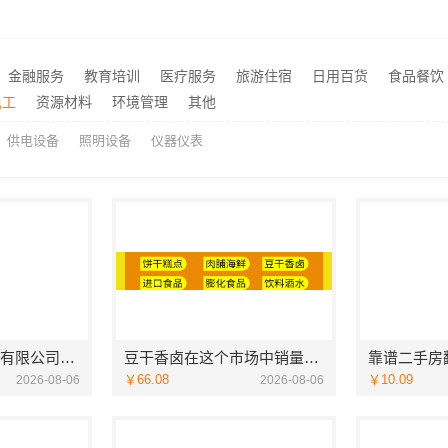
河南零百味供应链有限公司轻投入硬折扣零食长久经营
海南万赢饰家-刚需简约家
推荐
苏州本地靠谱家装设计公司拎包入住_百年豪庭新材料有限公司
推荐
家居豪宅现代轻奢定制流程
豆干香卤在这个市场中销量
推荐
金融服务
教育培训
医疗服务
旅游住宿
日用百货
食品餐饮
云南家庭装修设计全包价格，云南至高新型建材有限公司参考
靠谱二手房翻新一站式急装
推荐
电工
资源材料
环境管理
其他
供电设备
照明设备
仪器仪表
河南璟臻环保建材有限公司：汝州家装精装全攻略
豆干香卤在这个市场中销量怎么样
￥66.08
￥10.09
2026-08-06
2026-08-06