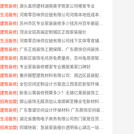
[建筑装修]
源头直供建材湖南美学筑家公司哪家专业
[生活服务]
河南零百味供应链有限公司河南本地低成本量贩零食全域盈利
[建筑装修]
苏州市区专业家装装修多少钱苏州百年豪庭新材料有限公司
[建筑装修]
顶派全铝高端定制城区正规家装报价
[生活服务]
河南零百味供应链有限公司线下实体零食铺全域盈利
[建筑装修]
广东正规装饰工期保障，广东鼎饰空间装饰工程有限公司守时交付
[建筑装修]
高新区装饰毛坯房免费量房，苏州兔哥哥智装预约享优惠
[建筑装修]
专业家装装修哪家专业雅居美家口碑好
[建筑装修]
重庆御墅建筑材料有限公司：周边区县装配式木模售后
[建筑装修]
全包空间定制设计方案选江西圣匠新型环保材料有限公司
[建筑装修]
新吴公寓装修预算多少？无锡亿莱居装饰工程材料有限公司帮您精打细算
[招商加盟]
邯山装饰无醛添加认准邯郸至臻全宅新材料有限公司
[建筑装修]
广东靠谱空间设计环保材料 广东鼎饰空间装饰工程有限公司
[生活服务]
湖北省惠物电子商务有限公司热门家居百货平台优势
[招商加盟]
同城快装：急装家装报价透明省心湖北一站式服务