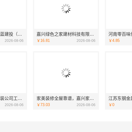
兴平装修靠谱，中蓝建投（北京）建设有限公司武功分公司全包放心
嘉兴绿色之家建材科技有限公司——同城知名室内设计团队高端定制
￥16.81
￥4.85
2026-08-06
2026-08-06
同城快装：老房快装公司工期保障零增项
家美装修全屋靠谱，嘉兴家美建材科技有限公司一站式全包服务
￥73.03
￥0
2026-08-06
2026-08-06