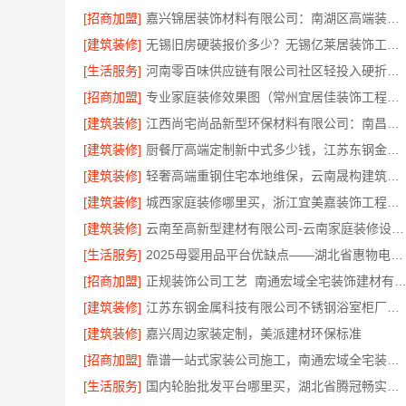
[招商加盟]
嘉兴锦居装饰材料有限公司：南湖区高端装饰怎么样
[建筑装修]
无锡旧房硬装报价多少？无锡亿莱居装饰工程材料有限公司一站式服务
[生活服务]
河南零百味供应链有限公司社区轻投入硬折扣零食铺低风险经营
[招商加盟]
专业家庭装修效果图（常州宜居佳装饰工程有限公司）
[建筑装修]
江西尚宅尚品新型环保材料有限公司：南昌环保全屋定制口碑好
[建筑装修]
厨餐厅高端定制新中式多少钱，江苏东钢金属家居有限公司报价
[建筑装修]
轻奢高端重钢住宅本地维保，云南晟构建筑建材有限公司
[建筑装修]
城西家庭装修哪里买，浙江宜美嘉装饰工程有限公司帮您选
[建筑装修]
云南至高新型建材有限公司-云南家庭装修设计全包价格
[生活服务]
2025母婴用品平台优缺点——湖北省惠物电子商务有限公司购物平台
[招商加盟]
正规装饰公司工艺_南通宏域全宅装饰建材有限
[建筑装修]
江苏东钢金属科技有限公司不锈钢浴室柜厂家口碑如何
[建筑装修]
嘉兴周边家装定制，美派建材环保标准
[招商加盟]
靠谱一站式家装公司施工，南通宏域全宅装饰建材有限公司全程责任
[生活服务]
国内轮胎批发平台哪里买，湖北省腾冠畅实业贸易有限公司合规正品