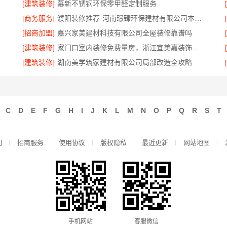
[建筑装修]
慕新不锈钢环保零甲醛定制服务
[商务服务]
濮阳装修推荐-河南璟臻环保建材有限公司本地深耕服务靠谱
[招商加盟]
嘉兴家美建材科技有限公司全屋装修靠谱吗
[建筑装修]
家门口室内装修免费量房，浙江宜美嘉装饰贴心服务
[建筑装修]
湖南美学筑家建材有限公司局部改造全攻略
C
D
E
F
G
H
I
J
K
L
M
N
O
P
Q
R
S
T
们
招商服务
使用协议
版权隐私
最近更新
网站地图
手机网站
客服微信