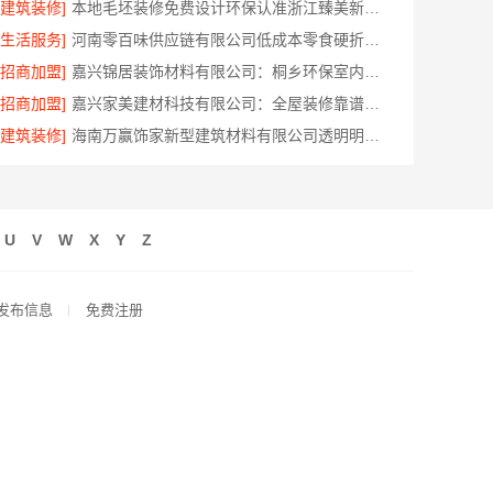
[建筑装修]
本地毛坯装修免费设计环保认准浙江臻美新型建材有限公司
[生活服务]
河南零百味供应链有限公司低成本零食硬折扣适配全场景
[招商加盟]
嘉兴锦居装饰材料有限公司：桐乡环保室内设计口碑之选
[招商加盟]
嘉兴家美建材科技有限公司：全屋装修靠谱之选
[建筑装修]
海南万赢饰家新型建筑材料有限公司透明明细报价
U
V
W
X
Y
Z
发布信息
免费注册