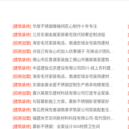
[建筑装修]
华居不锈钢楼梯间匠心制作十年专注
公司
[建筑装修]
江苏东钢金属家居豪宅现代轻奢定制流程
[招商加盟]
海安毛坯家装电话，南通宏域全宅装饰建材有限公司一站式服务咨询
[招商加盟]
对自己有信心的加入欣果铺子 先锋设计团队研发
[建筑装修]
佛山市区靠谱家装施工佛山市雅居美家建筑装饰工程有限公司
[建筑装修]
中蓝建投北京建设有限公司四川-线上农村建房功能服务
[招商加盟]
海安毛坯家装电话，南通宏域全宅装饰建材有限公司24小时在线
[建筑装修]
东钢金属全屋不锈钢定制生产商本地哪里找，江苏东钢金属科技有限公司就近服务
[招商加盟]
嘉兴美居乐建材科技有限公司打造专业家装品质靠谱之选
[建筑装修]
句容慕新施工方案，慕新不锈钢卧室哪家好
[建筑装修]
售后质保完善湖南美学筑家公司软装配套无忧装修
[招商加盟]
福建尚艺空间新材料科技有限公司-现代简约家庭装修免费设计整体落地
[建筑装修]
慕新不锈钢：全案设计304材质卫生间