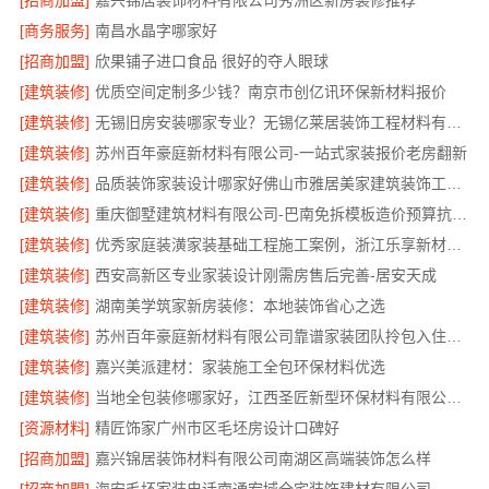
[招商加盟]
嘉兴锦居装饰材料有限公司秀洲区新房装修推荐
[商务服务]
南昌水晶字哪家好
[招商加盟]
欣果铺子进口食品 很好的夺人眼球
[建筑装修]
优质空间定制多少钱？南京市创亿讯环保新材料报价
[建筑装修]
无锡旧房安装哪家专业？无锡亿莱居装饰工程材料有限公司标准施工
[建筑装修]
苏州百年豪庭新材料有限公司-一站式家装报价老房翻新
[建筑装修]
品质装饰家装设计哪家好佛山市雅居美家建筑装饰工程有限公司
[建筑装修]
重庆御墅建筑材料有限公司-巴南免拆模板造价预算抗震防风
[建筑装修]
优秀家庭装潢家装基础工程施工案例，浙江乐享新材料有限公司
[建筑装修]
西安高新区专业家装设计刚需房售后完善-居安天成
[建筑装修]
湖南美学筑家新房装修：本地装饰省心之选
[建筑装修]
苏州百年豪庭新材料有限公司靠谱家装团队拎包入住省心省力
[建筑装修]
嘉兴美派建材：家装施工全包环保材料优选
[建筑装修]
当地全包装修哪家好，江西圣匠新型环保材料有限公司值得信赖
[资源材料]
精匠饰家广州市区毛坯房设计口碑好
[招商加盟]
嘉兴锦居装饰材料有限公司南湖区高端装饰怎么样