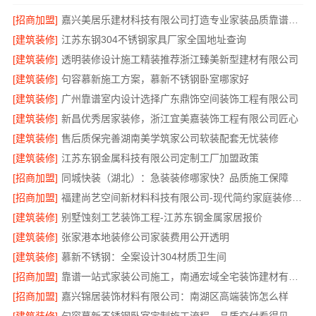
[招商加盟]
嘉兴美居乐建材科技有限公司打造专业家装品质靠谱之选
[建筑装修]
江苏东钢304不锈钢家具厂家全国地址查询
[建筑装修]
透明装修设计施工精装推荐浙江臻美新型建材有限公司
[建筑装修]
句容慕新施工方案，慕新不锈钢卧室哪家好
[建筑装修]
广州靠谱室内设计选择广东鼎饰空间装饰工程有限公司
[建筑装修]
新昌优秀居家装修，浙江宜美嘉装饰工程有限公司匠心
[建筑装修]
售后质保完善湖南美学筑家公司软装配套无忧装修
[建筑装修]
江苏东钢金属科技有限公司定制工厂加盟政策
[招商加盟]
同城快装（湖北）：急装装修哪家快？品质施工保障
[招商加盟]
福建尚艺空间新材料科技有限公司-现代简约家庭装修免费设计整体落地
[建筑装修]
别墅蚀刻工艺装饰工程-江苏东钢金属家居报价
[建筑装修]
张家港本地装修公司家装费用公开透明
[建筑装修]
慕新不锈钢：全案设计304材质卫生间
[招商加盟]
靠谱一站式家装公司施工，南通宏域全宅装饰建材有限公司全程管控
[招商加盟]
嘉兴锦居装饰材料有限公司：南湖区高端装饰怎么样