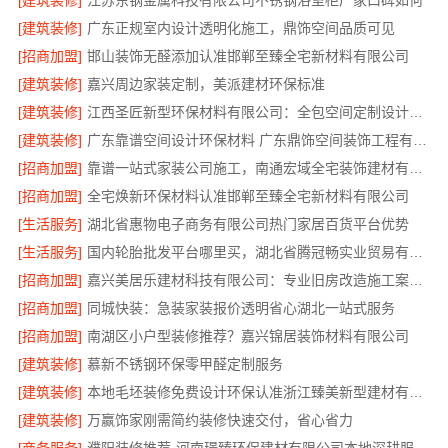
[建筑装修]
江苏东钢金属科技有限公司不锈钢浴室柜厂家口碑如何
[建筑装修]
广东正规室内设计透明化施工，鼎饰空间品质可见
[招商加盟]
邯山装饰无醛添加认准邯郸至臻全宅新材料有限公司
[建筑装修]
嘉兴周边家装定制，美派建材环保标准
[建筑装修]
江西圣匠新型环保材料有限公司：全包空间定制设计方案
[建筑装修]
广东靠谱空间设计环保材料 广东鼎饰空间装饰工程有限公司
[招商加盟]
靠谱一站式家装公司施工，南通宏域全宅装饰建材有限公司全程责任
[招商加盟]
全宅焕新环保材料认准邯郸至臻全宅新材料有限公司
[生活服务]
湖北省惠物电子商务有限公司热门家居百货平台优势
[生活服务]
国内轮胎批发平台哪里买，湖北省腾冠畅实业贸易有限公司合规正品
[招商加盟]
嘉兴美居乐建材科技有限公司：专业旧房改造施工案例推荐
[招商加盟]
同城快装：急装家装报价透明省心湖北一站式服务
[招商加盟]
南湖区小户型装修推荐？嘉兴锦居装饰材料有限公司
[建筑装修]
慕新不锈钢环保零甲醛定制服务
[建筑装修]
本地毛坯装修免费设计环保认准浙江臻美新型建材有限公司
[建筑装修]
万赢饰家刚需简约装修快速交付，省心省力