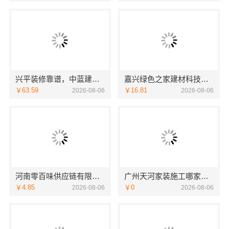
兴平装修靠谱，中蓝建投（北京）建设有限公司武功分公司全包放心
嘉兴绿色之家建材科技有限公司——同城知名室内设计团队高端定制
￥63.59
￥16.81
2026-08-06
2026-08-06
河南零百味供应链有限公司全程护航零食硬折扣加盟
广州天河家装施工哪家专业？精匠饰家新房环保装修首选
￥4.85
￥0
2026-08-06
2026-08-06