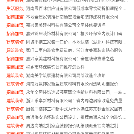
[商务服务]
濮阳装修推荐-河南璟臻环保建材有限公司本地深耕服务靠谱
[生活服务]
河南零百味供应链有限公司低成本零食硬折扣适配全场景
[招商加盟]
本地全屋家装推荐南通宏域全宅装饰建材有限公司
[招商加盟]
嘉兴家美建材科技有限公司全屋装修靠谱吗
[招商加盟]
嘉兴锦居装饰材料有限公司：桐乡环保室内设计口碑之选
[建筑装修]
同城不拖工家装一口价，本地快装（湖北）科技有限公司
[建筑装修]
家门口室内装修免费量房，浙江宜美嘉装饰贴心服务
[招商加盟]
嘉兴家美建材科技有限公司：全屋装修靠谱之选
[招商加盟]
桐乡市环保装饰公司推荐怎么样
[建筑装修]
湖南美学筑家建材有限公司局部改造全攻略
[建筑装修]
海南万赢饰家新型建筑材料有限公司透明明细报价
[招商加盟]
永年全屋装饰选邯郸至臻全宅新材料有限公司，一站式服务
[建筑装修]
浙江乐享新材料有限公司：省内周边居家改造免费量房收费标准
[建筑装修]
厨餐厅装饰工程新中式为什么选江苏东钢金属家居有限公司
[招商加盟]
南通海安毛坯装饰公司设计，推荐南通宏域全宅装饰建材有限公司
[建筑装修]
周边高端定制家庭装修报价明细顶派全铝高端定制