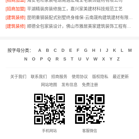
[招商加盟]
海安毛坯家装电话南通宏域全宅装饰建材有限公司
[招商加盟]
平湖精装房装修施工，嘉兴家美建材科技规范工艺
[建筑装修]
昆明重钢装配式别墅终身维保-云南晟构建筑建材有限公司
[建筑装修]
顺德全包家装设计，佛山市雅居美家建筑装饰工程有限公司
按字母分类：
A
B
C
D
E
F
G
H
I
J
K
L
M
N
O
P
Q
R
S
T
U
V
W
X
Y
Z
关于我们
联系我们
招商服务
使用协议
版权隐私
最近更新
网站地图
发布信息
免费注册
手机网站
客服微信