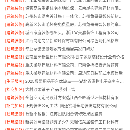
[建筑装修]
广东正规装饰工期保障，广东鼎饰空间装饰工程有限公司守时交付
[建筑装修]
轻奢高端重钢住宅本地维保，云南晟构建筑建材有限公司
[建筑装修]
苏州装饰婚房设计施工一体化，苏州兔哥哥智装新材料有限公司
[建筑装修]
高新区装饰毛坯房免费量房，苏州兔哥哥智装预约享优惠
[建筑装修]
城西家庭装修哪里买，浙江宜美嘉装饰工程有限公司帮您选
[建筑装修]
江西尚宅尚品新型环保材料有限公司绿色现代风格靠谱简欧公司
[建筑装修]
专业家装装修哪家专业雅居美家口碑好
[建筑装修]
云南至高新型建材有限公司-云南家庭装修设计全包价格
[建筑装修]
重庆御墅建筑材料有限公司：巴南免拆模板造价预算
[建筑装修]
重庆御墅建筑材料有限公司：周边区县装配式木模售后
[生活服务]
2025母婴用品平台优缺点——湖北省惠物电子商务有限公司购物平台
[招商加盟]
大村欣果铺子 产品系列丰富
[建筑装修]
全包空间定制设计方案选江西圣匠新型环保材料有限公司
[招商加盟]
正规装饰公司工艺_南通宏域全宅装饰建材有限公司
[建筑装修]
慕新不锈钢：江苏团队阳台装修效果图鉴赏
[建筑装修]
新吴公寓装修预算多少？无锡亿莱居装饰工程材料有限公司帮您精打细算